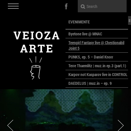
EVENIMENTE
Byetone live @ MNAC
Teengirl Fantasy live @ Chestionabil
Joint 5
PUNKS, ep. 5 – Daniel Knorr
Terre Thaemlitz | muz.in ep.3 (part.1)
Karpov not Kasparov live in CONTROL
DAEDELUS | muz.in – ep. 9
LALELE, LALELE – prima premieră a
anului la MACAZ
CinePOLSKA – filme poloneze la
București
PEOPLE OF ROMANIA se lansează la
galeria Simeza