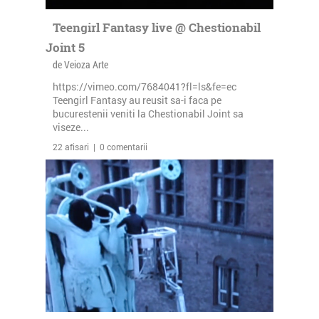
Teengirl Fantasy live @ Chestionabil
Joint 5
de Veioza Arte
https://vimeo.com/7684041?fl=ls&fe=ec
Teengirl Fantasy au reusit sa-i faca pe
bucurestenii veniti la Chestionabil Joint sa
viseze...
22 afisari | 0 comentarii