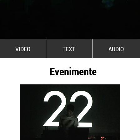
All Stars For Outernational
VIDEO
TEXT
AUDIO
Evenimente