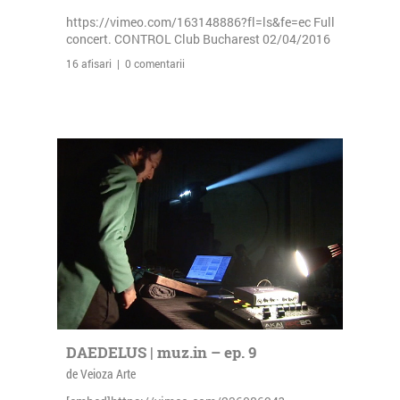
https://vimeo.com/163148886?fl=ls&fe=ec Full
concert. CONTROL Club Bucharest 02/04/2016
16 afisari | 0 comentarii
DAEDELUS | muz.in – ep. 9
de Veioza Arte