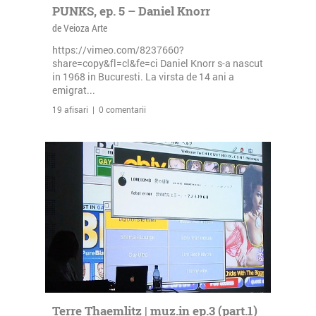
PUNKS, ep. 5 – Daniel Knorr
de Veioza Arte
https://vimeo.com/8237660?
share=copy&fl=cl&fe=ci Daniel Knorr s-a nascut
in 1968 in Bucuresti. La virsta de 14 ani a
emigrat...
19 afisari | 0 comentarii
Terre Thaemlitz | muz.in ep.3 (part.1)