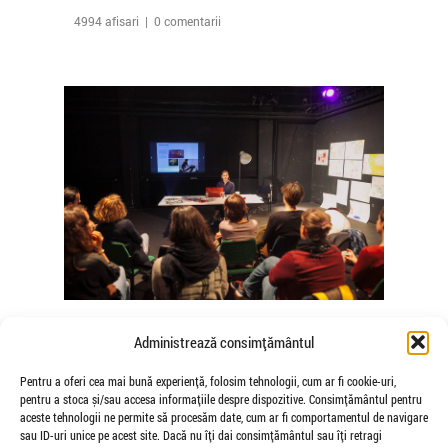
4994 afisari | 0 comentarii
The Agency of Touch – Atelierele
Administrează consimțământul
Somatice susținute de coregrafele
Mădălina Dan și Valentina De Piante
Pentru a oferi cea mai bună experiență, folosim tehnologii, cum ar fi cookie-uri,
pentru a stoca și/sau accesa informațiile despre dispozitive. Consimțământul pentru
Niculae
aceste tehnologii ne permite să procesăm date, cum ar fi comportamentul de navigare
de Veioza Arte
sau ID-uri unice pe acest site. Dacă nu îți dai consimțământul sau îți retragi