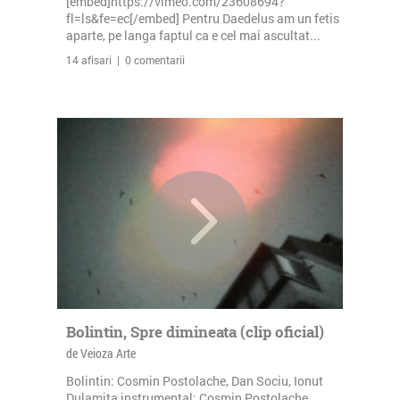
[embed]https://vimeo.com/23608694?
fl=ls&fe=ec[/embed] Pentru Daedelus am un fetis
aparte, pe langa faptul ca e cel mai ascultat...
14 afisari | 0 comentarii
Bolintin, Spre dimineata (clip oficial)
de Veioza Arte
Bolintin: Cosmin Postolache, Dan Sociu, Ionut
Dulamita instrumental: Cosmin Postolache