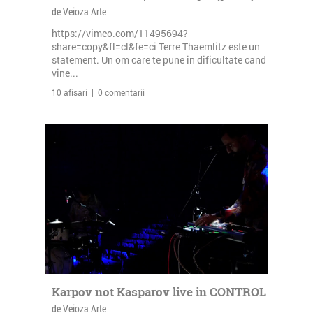
de Veioza Arte
https://vimeo.com/11495694?
share=copy&fl=cl&fe=ci Terre Thaemlitz este un
statement. Un om care te pune in dificultate cand
vine...
10 afisari | 0 comentarii
Karpov not Kasparov live in CONTROL
de Veioza Arte