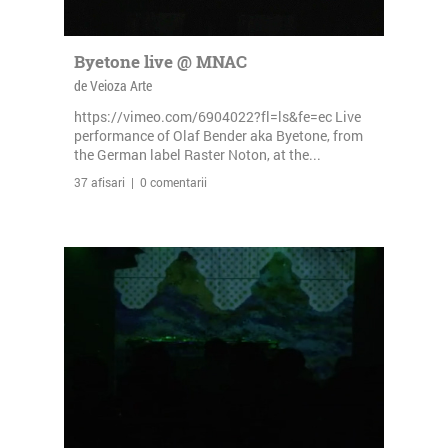
Byetone live @ MNAC
de Veioza Arte
https://vimeo.com/6904022?fl=ls&fe=ec Live
performance of Olaf Bender aka Byetone, from
the German label Raster Noton, at the...
37 afisari | 0 comentarii