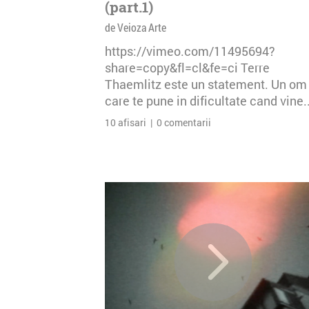
(part.1)
de Veioza Arte
https://vimeo.com/11495694?
share=copy&fl=cl&fe=ci Terre
Thaemlitz este un statement. Un om
care te pune in dificultate cand vine..
10 afisari | 0 comentarii