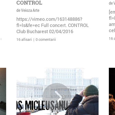
CONTROL
de 
de Veioza Arte
[e
fl
https://vimeo.com/163148886?
am 
fl=ls&fe=ec Full concert. CONTROL
cel
Club Bucharest 02/04/2016
.
16 
16 afisari | 0 comentarii