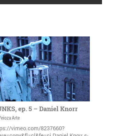
NKS, ep. 5 – Daniel Knorr
Veioza Arte
tps://vimeo.com/8237660?
are=copy&fl=cl&fe=ci Daniel Knorr s-