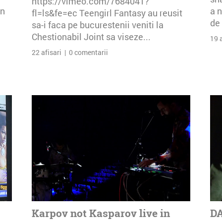
https://vimeo.com/7684041?
an
a n
fl=ls&fe=ec Teengirl Fantasy au reusit
de 
sa-i faca pe bucurestenii veniti la
Chestionabil Joint sa viseze...
19 
22 afisari | 0 comentarii
Karpov not Kasparov live in
DA