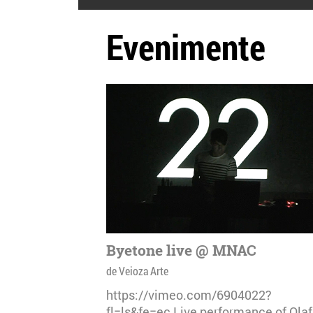
Evenimente
Byetone live @ MNAC
de Veioza Arte
https://vimeo.com/6904022?
fl=ls&fe=ec Live performance of Olaf