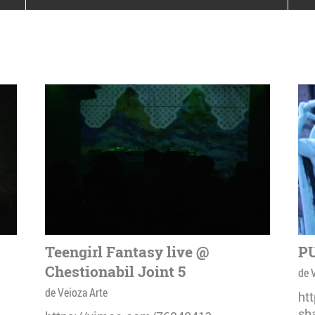
poloneze la București
PEOPLE OF ROMANIA se
lansează la galeria Simeza
All Stars For
Outernational
Teengirl Fantasy live @
PU
Chestionabil Joint 5
de 
de Veioza Arte
ht
sh