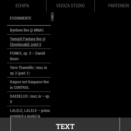
ECHIPA
VEIOZA STUDIO
PARTENERI
EVENIMENTE
Byetone live @ MNAC
Teengirl Fantasy live @
Chestionabil Joint 5
PUNKS, ep. 5 – Daniel
Knorr
Terre Thaemlitz | muz.in
ep.3 (part.1)
Karpov not Kasparov live
in CONTROL
DAEDELUS | muz.in – ep.
9
LALELE, LALELE – prima
premieră a anului la
MACAZ
TEXT
CinePOLSKA – filme