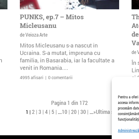
PUNKS, ep.7 – Mitos
Th
Micleusanu
At
de
de Veioza Arte
Va
Mitos Micleusanu s-a nascut in
de 
Ucraina. S-a mutat, impreuna cu
n
familia, in Basarabia, iar la facultate a
În
venit in Romania....
Li
și 
4995 afisari | 0 comentarii
Buc
30 
Pentru a oferi
Pagina 1 din 172
accesa informa
procesăm date,
2
3
4
5
10
20
30
»
Ultima »
1
...
...
consimțământu
funcționalități
Administrează 