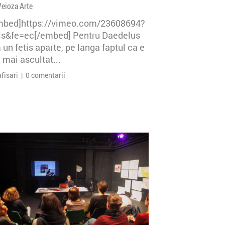
Veioza Arte
mbed]https://vimeo.com/23608694?
=ls&fe=ec[/embed] Pentru Daedelus
un fetis aparte, pe langa faptul ca e
 mai ascultat...
afisari | 0 comentarii