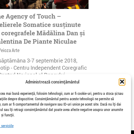
e Agency of Touch –
elierele Somatice susținute
 coregrafele Mădălina Dan și
lentina De Piante Niculae
Veioza Arte
 săptămâna 3-7 septembrie 2018,
notip - Centru Independent Coregrafic
Centrul Național al Dansului
urești...
Administrează consimțământul
afisari | 0 comentarii
 cea mai bună experiență, folosim tehnologii, cum ar fi cookie-uri, pentru a stoca și/sau
țiile despre dispozitive. Consimțământul pentru aceste tehnologii ne permite să
 cum ar fi comportamentul de navigare sau ID-uri unice pe acest site. Dacă nu îți dai
l sau îți retragi consimțământul dat poate avea afecte negative asupra unor anumite
 și funcții.
serviciile