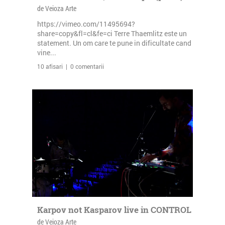
de Veioza Arte
https://vimeo.com/11495694?
share=copy&fl=cl&fe=ci Terre Thaemlitz este un
statement. Un om care te pune in dificultate cand
vine...
10 afisari | 0 comentarii
Karpov not Kasparov live in CONTROL
de Veioza Arte