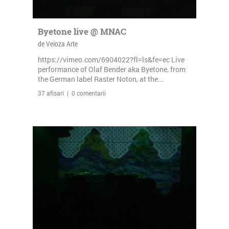
Byetone live @ MNAC
de Veioza Arte
https://vimeo.com/6904022?fl=ls&fe=ec Live
performance of Olaf Bender aka Byetone, from
the German label Raster Noton, at the...
37 afisari | 0 comentarii