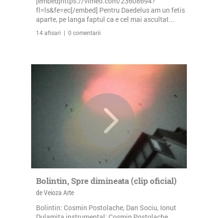
[embed]https://vimeo.com/23608694?
fl=ls&fe=ec[/embed] Pentru Daedelus am un fetis
aparte, pe langa faptul ca e cel mai ascultat...
14 afisari | 0 comentarii
Bolintin, Spre dimineata (clip oficial)
de Veioza Arte
Bolintin: Cosmin Postolache, Dan Sociu, Ionut
Dulamita instrumental: Cosmin Postolache