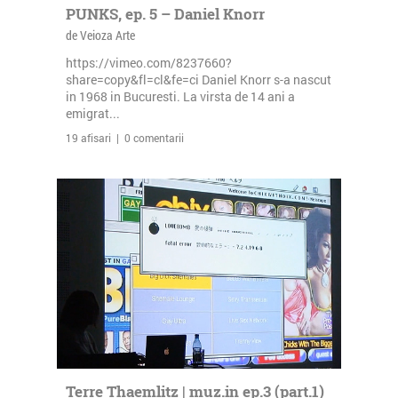
PUNKS, ep. 5 – Daniel Knorr
de Veioza Arte
https://vimeo.com/8237660?
share=copy&fl=cl&fe=ci Daniel Knorr s-a nascut
in 1968 in Bucuresti. La virsta de 14 ani a
emigrat...
19 afisari | 0 comentarii
Terre Thaemlitz | muz.in ep.3 (part.1)