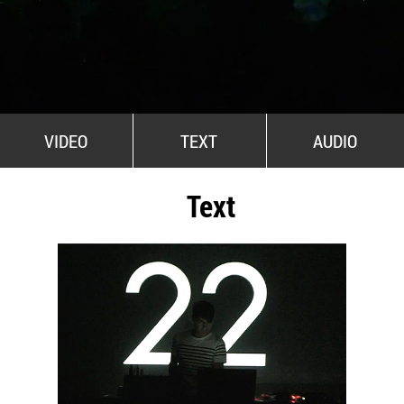
All Stars For Outernational
VIDEO
TEXT
AUDIO
Text