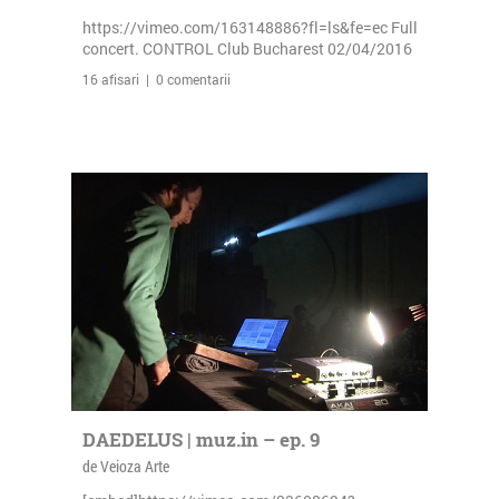
https://vimeo.com/163148886?fl=ls&fe=ec Full
concert. CONTROL Club Bucharest 02/04/2016
16 afisari | 0 comentarii
DAEDELUS | muz.in – ep. 9
de Veioza Arte