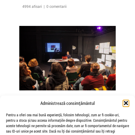
4994 afisari | 0 comentarii
The Agency of Touch – Atelierele
Administrează consimțământul
Somatice susținute de coregrafele
Mădălina Dan și Valentina De Piante
Pentru a oferi cea mai bună experiență, folosim tehnologii, cum ar fi cookie-uri,
pentru a stoca și/sau accesa informațiile despre dispozitive. Consimțământul pentru
Niculae
aceste tehnologii ne permite să procesăm date, cum ar fi comportamentul de navigare
de Veioza Arte
sau ID-uri unice pe acest site. Dacă nu îți dai consimțământul sau îți retragi