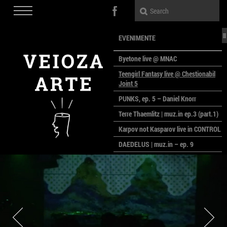
EVENIMENTE
Byetone live @ MNAC
Teengirl Fantasy live @ Chestionabil
Joint 5
PUNKS, ep. 5 – Daniel Knorr
Terre Thaemlitz | muz.in ep.3 (part.1)
Karpov not Kasparov live in CONTROL
DAEDELUS | muz.in – ep. 9
LALELE, LALELE – prima premieră a
anului la MACAZ
CinePOLSKA – filme poloneze la
București
PEOPLE OF ROMANIA se lansează la
galeria Simeza