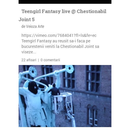
Teengirl Fantasy live @ Chestionabil
Joint 5
de Veioza Arte
https://vimeo.com/7684041?fl=ls&fe=ec
Teengirl Fantasy au reusit sa-i faca pe
bucurestenii veniti la Chestionabil Joint sa
viseze...
22 afisari | 0 comentarii