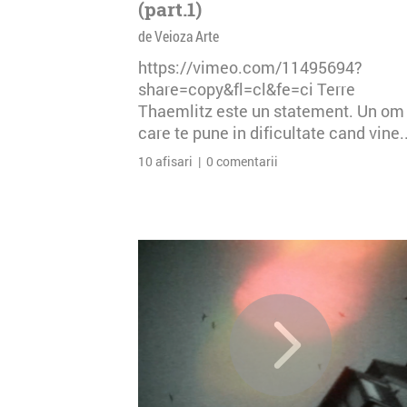
(part.1)
de Veioza Arte
https://vimeo.com/11495694?
share=copy&fl=cl&fe=ci Terre
Thaemlitz este un statement. Un om
care te pune in dificultate cand vine..
10 afisari | 0 comentarii