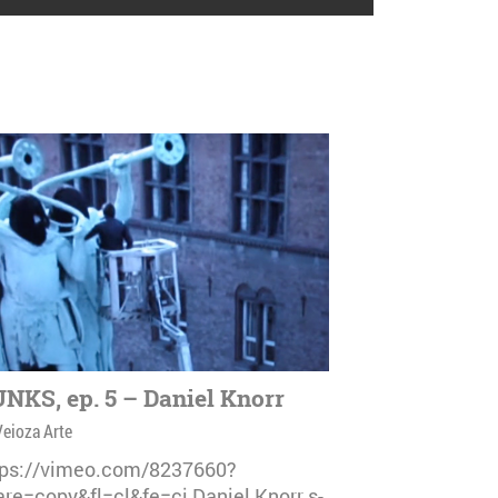
NKS, ep. 5 – Daniel Knorr
Veioza Arte
tps://vimeo.com/8237660?
are=copy&fl=cl&fe=ci Daniel Knorr s-