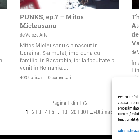
PUNKS, ep.7 – Mitos
Th
Micleusanu
At
de
de Veioza Arte
Va
Mitos Micleusanu s-a nascut in
de 
Ucraina. S-a mutat, impreuna cu
n
familia, in Basarabia, iar la facultate a
În
venit in Romania....
Li
și 
4994 afisari | 0 comentarii
Buc
26 
Pentru a oferi
Pagina 1 din 172
accesa informa
procesăm date,
2
3
4
5
10
20
30
»
Ultima »
1
...
...
consimțământu
funcționalități
Administrează 