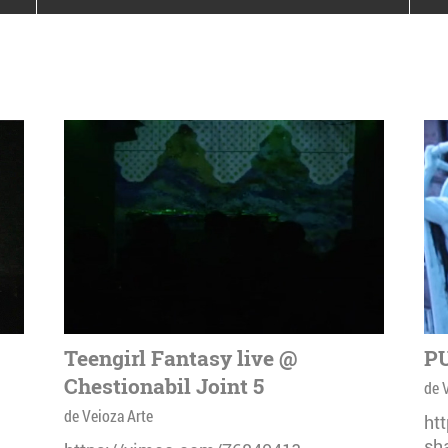
poloneze la București
PEOPLE OF ROMANIA se
lansează la galeria Simeza
All Stars For
Outernational
Teengirl Fantasy live @
PU
Chestionabil Joint 5
de 
de Veioza Arte
ht
sh