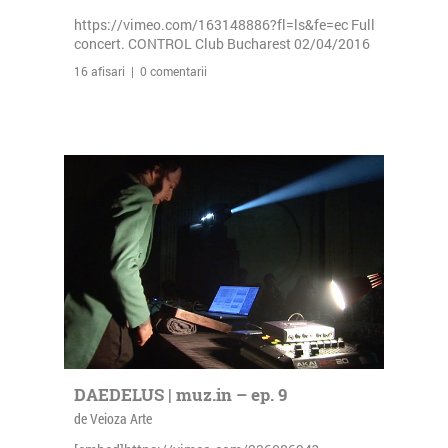
https://vimeo.com/163148886?fl=ls&fe=ec Full
concert. CONTROL Club Bucharest 02/04/2016
16 afisari | 0 comentarii
DAEDELUS | muz.in – ep. 9
de Veioza Arte