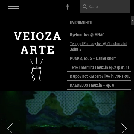
EVENIMENTE
Byetone live @ MNAC
Teengirl Fantasy live @ Chestionabil
Joint 5
PUNKS, ep. 5 – Daniel Knorr
Terre Thaemlitz | muz.in ep.3 (part.1)
Karpov not Kasparov live in CONTROL
DAEDELUS | muz.in – ep. 9
LALELE, LALELE – prima premieră a
anului la MACAZ
CinePOLSKA – filme poloneze la
București
PEOPLE OF ROMANIA se lansează la
galeria Simeza