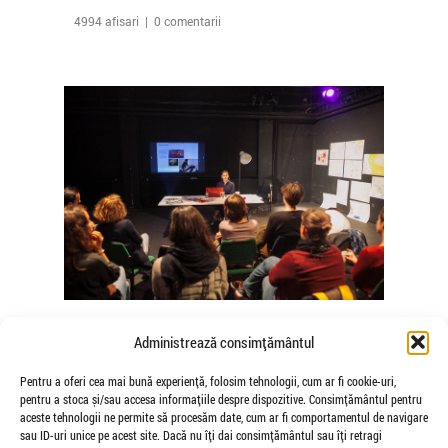
4994 afisari | 0 comentarii
The Agency of Touch – Atelierele
Administrează consimțământul
Somatice susținute de coregrafele
Mădălina Dan și Valentina De Piante
Pentru a oferi cea mai bună experiență, folosim tehnologii, cum ar fi cookie-uri,
pentru a stoca și/sau accesa informațiile despre dispozitive. Consimțământul pentru
Niculae
aceste tehnologii ne permite să procesăm date, cum ar fi comportamentul de navigare
de Veioza Arte
sau ID-uri unice pe acest site. Dacă nu îți dai consimțământul sau îți retragi