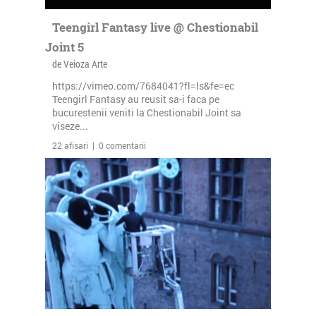
Teengirl Fantasy live @ Chestionabil
Joint 5
de Veioza Arte
https://vimeo.com/7684041?fl=ls&fe=ec
Teengirl Fantasy au reusit sa-i faca pe
bucurestenii veniti la Chestionabil Joint sa
viseze...
22 afisari | 0 comentarii