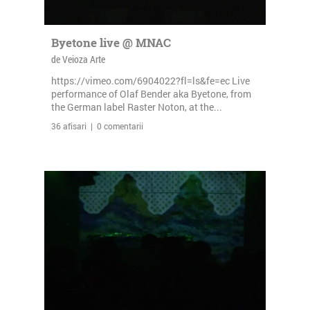
Byetone live @ MNAC
de Veioza Arte
https://vimeo.com/6904022?fl=ls&fe=ec Live
performance of Olaf Bender aka Byetone, from
the German label Raster Noton, at the...
36 afisari | 0 comentarii