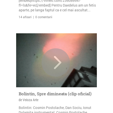
[embed]https://vimeo.com/23608694?
fl=ls&fe=ec[/embed] Pentru Daedelus am un fetis
aparte, pe langa faptul ca e cel mai ascultat...
14 afisari | 0 comentarii
Bolintin, Spre dimineata (clip oficial)
de Veioza Arte
Bolintin: Cosmin Postolache, Dan Sociu, Ionut
Dulamita instrumental: Cosmin Postolache