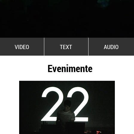
All Stars For Outernational
VIDEO
TEXT
AUDIO
Evenimente