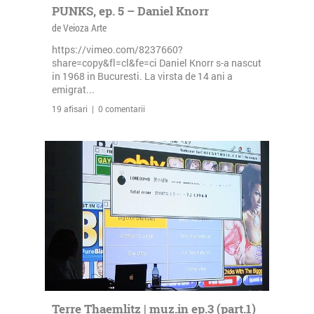
PUNKS, ep. 5 – Daniel Knorr
de Veioza Arte
https://vimeo.com/8237660?
share=copy&fl=cl&fe=ci Daniel Knorr s-a nascut
in 1968 in Bucuresti. La virsta de 14 ani a
emigrat...
19 afisari | 0 comentarii
Terre Thaemlitz | muz.in ep.3 (part.1)