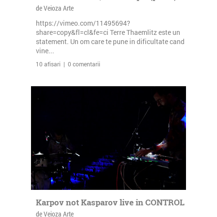
de Veioza Arte
https://vimeo.com/11495694?
share=copy&fl=cl&fe=ci Terre Thaemlitz este un
statement. Un om care te pune in dificultate cand
vine...
10 afisari | 0 comentarii
Karpov not Kasparov live in CONTROL
de Veioza Arte