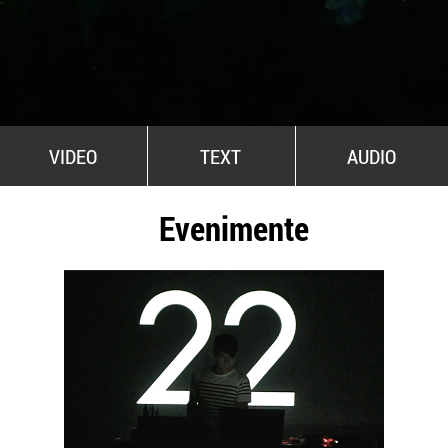
All Stars For Outernational
VIDEO
TEXT
AUDIO
Evenimente