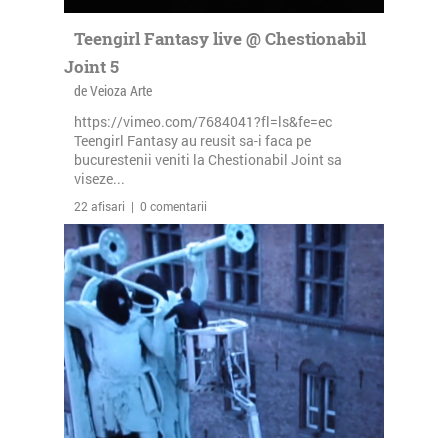
Teengirl Fantasy live @ Chestionabil
Joint 5
de Veioza Arte
https://vimeo.com/7684041?fl=ls&fe=ec
Teengirl Fantasy au reusit sa-i faca pe
bucurestenii veniti la Chestionabil Joint sa
viseze...
22 afisari | 0 comentarii