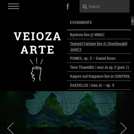
EVENIMENTE
Byetone live @ MNAC
Teengirl Fantasy live @ Chestionabil
Joint 5
PUNKS, ep. 5 – Daniel Knorr
Terre Thaemlitz | muz.in ep.3 (part.1)
Karpov not Kasparov live in CONTROL
DAEDELUS | muz.in – ep. 9
LALELE, LALELE – prima premieră a
anului la MACAZ
CinePOLSKA – filme poloneze la
București
PEOPLE OF ROMANIA se lansează la
galeria Simeza