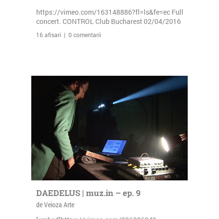
https://vimeo.com/163148886?fl=ls&fe=ec Full
concert. CONTROL Club Bucharest 02/04/2016
16 afisari | 0 comentarii
DAEDELUS | muz.in – ep. 9
de Veioza Arte