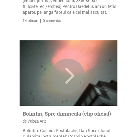
[embed]https://vimeo.com/23608694?
fl=ls&fe=ec[/embed] Pentru Daedelus am un fetis
aparte, pe langa faptul ca e cel mai ascultat...
14 afisari | 0 comentarii
Bolintin, Spre dimineata (clip oficial)
de Veioza Arte
Bolintin: Cosmin Postolache, Dan Sociu, Ionut
Dulamita instrumental: Cosmin Postolache