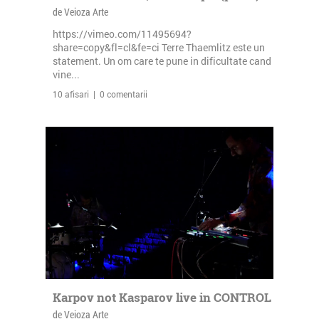
de Veioza Arte
https://vimeo.com/11495694?
share=copy&fl=cl&fe=ci Terre Thaemlitz este un
statement. Un om care te pune in dificultate cand
vine...
10 afisari | 0 comentarii
Karpov not Kasparov live in CONTROL
de Veioza Arte