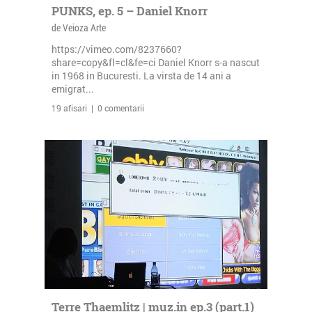
PUNKS, ep. 5 – Daniel Knorr
de Veioza Arte
https://vimeo.com/8237660?
share=copy&fl=cl&fe=ci Daniel Knorr s-a nascut
in 1968 in Bucuresti. La virsta de 14 ani a
emigrat...
19 afisari | 0 comentarii
Terre Thaemlitz | muz.in ep.3 (part.1)