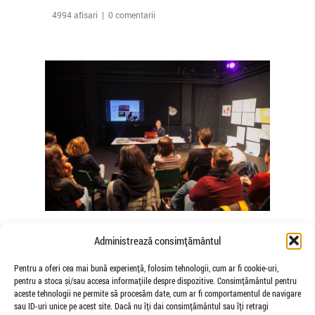
4994 afisari | 0 comentarii
The Agency of Touch – Atelierele
Administrează consimțământul
Somatice susținute de coregrafele
Mădălina Dan și Valentina De Piante
Pentru a oferi cea mai bună experiență, folosim tehnologii, cum ar fi cookie-uri,
pentru a stoca și/sau accesa informațiile despre dispozitive. Consimțământul pentru
Niculae
aceste tehnologii ne permite să procesăm date, cum ar fi comportamentul de navigare
de Veioza Arte
sau ID-uri unice pe acest site. Dacă nu îți dai consimțământul sau îți retragi