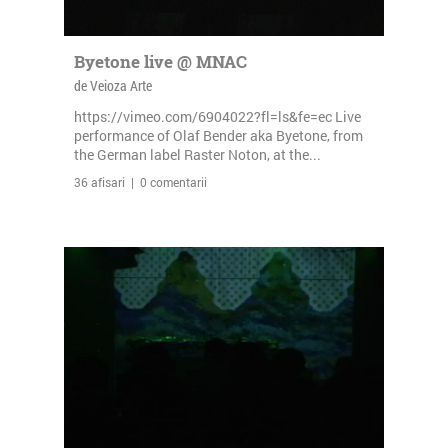
Byetone live @ MNAC
de Veioza Arte
https://vimeo.com/6904022?fl=ls&fe=ec Live
performance of Olaf Bender aka Byetone, from
the German label Raster Noton, at the...
36 afisari | 0 comentarii