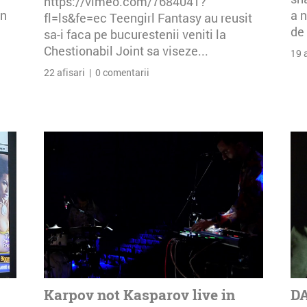
https://vimeo.com/7684041?
an
a n
fl=ls&fe=ec Teengirl Fantasy au reusit
de 
sa-i faca pe bucurestenii veniti la
Chestionabil Joint sa viseze...
19 
22 afisari | 0 comentarii
Karpov not Kasparov live in
DA