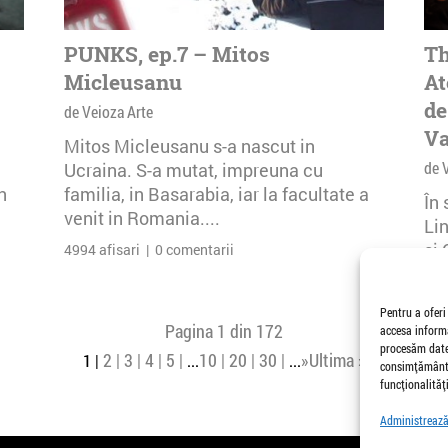
PUNKS, ep.7 – Mitos
Th
Micleusanu
At
de
de Veioza Arte
Va
Mitos Micleusanu s-a nascut in
de 
Ucraina. S-a mutat, impreuna cu
n
familia, in Basarabia, iar la facultate a
În
venit in Romania....
Li
și 
4994 afisari | 0 comentarii
Buc
26 
Pentru a oferi
Pagina 1 din 172
accesa informa
procesăm date,
2
3
4
5
10
20
30
»
Ultima »
1
...
...
consimțământu
funcționalități
Administrează 