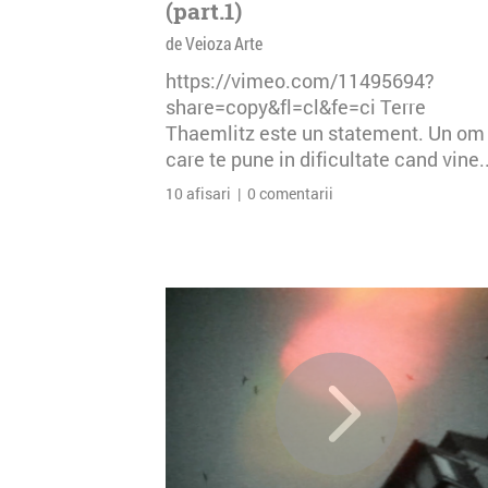
(part.1)
de Veioza Arte
https://vimeo.com/11495694?
share=copy&fl=cl&fe=ci Terre
Thaemlitz este un statement. Un om
care te pune in dificultate cand vine..
10 afisari | 0 comentarii