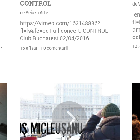
CONTROL
de 
de Veioza Arte
[e
fl
https://vimeo.com/163148886?
am 
fl=ls&fe=ec Full concert. CONTROL
cel
Club Bucharest 02/04/2016
.
14 
16 afisari | 0 comentarii