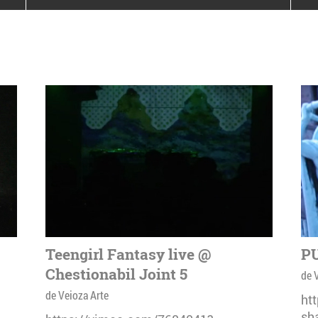
poloneze la București
PEOPLE OF ROMANIA se
lansează la galeria Simeza
All Stars For
Outernational
Teengirl Fantasy live @
PU
Chestionabil Joint 5
de 
de Veioza Arte
ht
sh