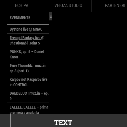
ECHIPA
VEIOZA STUDIO
PARTENERI
EVENIMENTE
Byetone live @ MNAC
Teengirl Fantasy live @
Chestionabil Joint 5
PUNKS, ep. 5 – Daniel
Knorr
Terre Thaemlitz | muz.in
ep.3 (part.1)
Karpov not Kasparov live
in CONTROL
DAEDELUS | muz.in – ep.
9
LALELE, LALELE – prima
premieră a anului la
MACAZ
TEXT
CinePOLSKA – filme