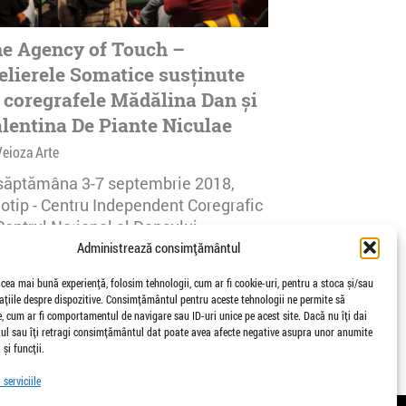
e Agency of Touch –
elierele Somatice susținute
 coregrafele Mădălina Dan și
lentina De Piante Niculae
Veioza Arte
 săptămâna 3-7 septembrie 2018,
notip - Centru Independent Coregrafic
Centrul Național al Dansului
urești...
Administrează consimțământul
afisari | 0 comentarii
 cea mai bună experiență, folosim tehnologii, cum ar fi cookie-uri, pentru a stoca și/sau
țiile despre dispozitive. Consimțământul pentru aceste tehnologii ne permite să
 cum ar fi comportamentul de navigare sau ID-uri unice pe acest site. Dacă nu îți dai
l sau îți retragi consimțământul dat poate avea afecte negative asupra unor anumite
 și funcții.
serviciile