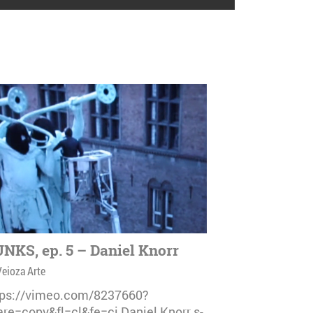
NKS, ep. 5 – Daniel Knorr
Veioza Arte
tps://vimeo.com/8237660?
are=copy&fl=cl&fe=ci Daniel Knorr s-