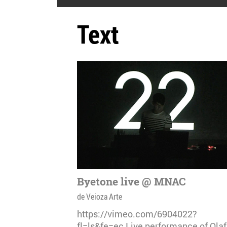
Text
Byetone live @ MNAC
de Veioza Arte
https://vimeo.com/6904022?
fl=ls&fe=ec Live performance of Olaf