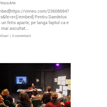
Veioza Arte
mbed]https://vimeo.com/23608694?
=ls&fe=ec[/embed] Pentru Daedelus
un fetis aparte, pe langa faptul ca e
 mai ascultat...
afisari | 0 comentarii