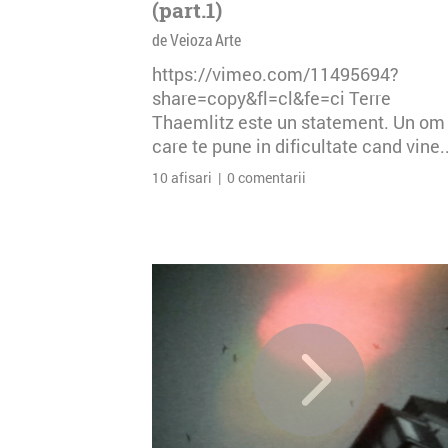
(part.1)
de Veioza Arte
https://vimeo.com/11495694?
share=copy&fl=cl&fe=ci Terre
Thaemlitz este un statement. Un om
care te pune in dificultate cand vine..
10 afisari | 0 comentarii