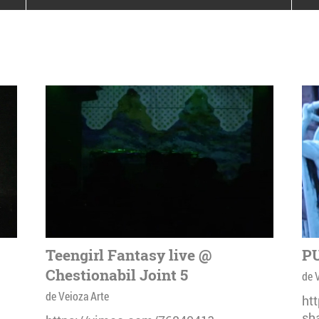
poloneze la București
PEOPLE OF ROMANIA se
lansează la galeria Simeza
All Stars For
Outernational
Teengirl Fantasy live @
PU
Chestionabil Joint 5
de 
de Veioza Arte
ht
sh