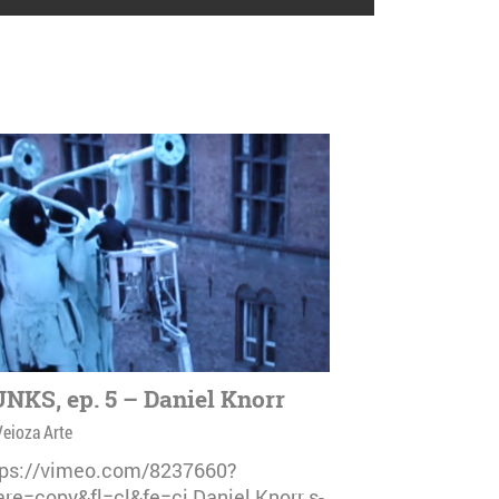
NKS, ep. 5 – Daniel Knorr
Veioza Arte
tps://vimeo.com/8237660?
are=copy&fl=cl&fe=ci Daniel Knorr s-