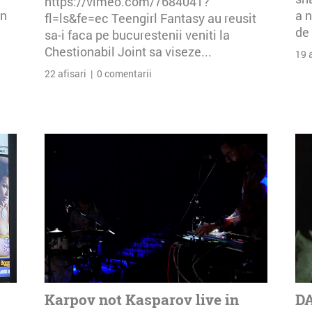
https://vimeo.com/7684041?
an
a n
fl=ls&fe=ec Teengirl Fantasy au reusit
de 
sa-i faca pe bucurestenii veniti la
Chestionabil Joint sa viseze...
19 
22 afisari | 0 comentarii
Karpov not Kasparov live in
DA