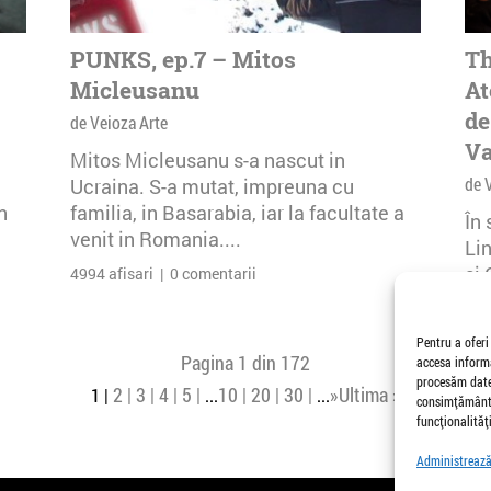
PUNKS, ep.7 – Mitos
Th
Micleusanu
At
de
de Veioza Arte
Va
Mitos Micleusanu s-a nascut in
de 
Ucraina. S-a mutat, impreuna cu
n
familia, in Basarabia, iar la facultate a
În
venit in Romania....
Li
și 
4994 afisari | 0 comentarii
Buc
26 
Pentru a oferi
Pagina 1 din 172
accesa informa
procesăm date,
2
3
4
5
10
20
30
»
Ultima »
1
...
...
consimțământu
funcționalități
Administrează 