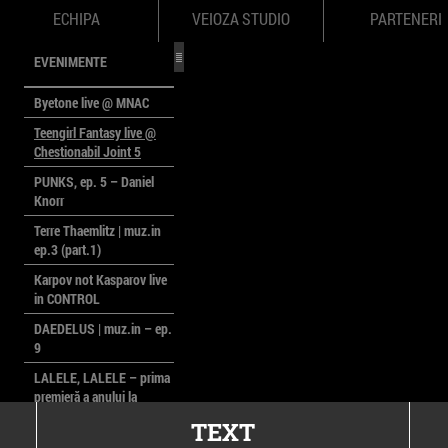
ECHIPA
VEIOZA STUDIO
PARTENERI
EVENIMENTE
Byetone live @ MNAC
Teengirl Fantasy live @
Chestionabil Joint 5
PUNKS, ep. 5 – Daniel
Knorr
Terre Thaemlitz | muz.in
ep.3 (part.1)
Karpov not Kasparov live
in CONTROL
DAEDELUS | muz.in – ep.
9
LALELE, LALELE – prima
premieră a anului la
MACAZ
TEXT
CinePOLSKA – filme