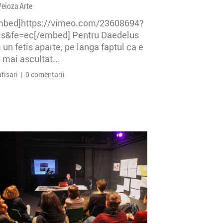
Veioza Arte
mbed]https://vimeo.com/23608694?
=ls&fe=ec[/embed] Pentru Daedelus
un fetis aparte, pe langa faptul ca e
 mai ascultat...
afisari | 0 comentarii