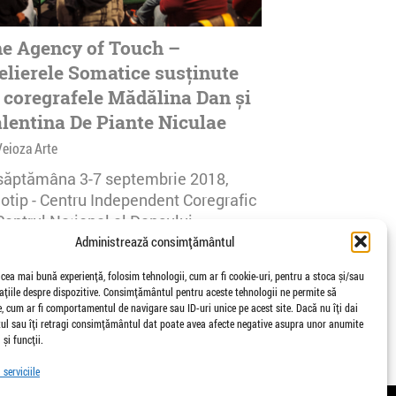
e Agency of Touch –
elierele Somatice susținute
 coregrafele Mădălina Dan și
lentina De Piante Niculae
Veioza Arte
 săptămâna 3-7 septembrie 2018,
notip - Centru Independent Coregrafic
Centrul Național al Dansului
urești...
Administrează consimțământul
afisari | 0 comentarii
 cea mai bună experiență, folosim tehnologii, cum ar fi cookie-uri, pentru a stoca și/sau
țiile despre dispozitive. Consimțământul pentru aceste tehnologii ne permite să
 cum ar fi comportamentul de navigare sau ID-uri unice pe acest site. Dacă nu îți dai
l sau îți retragi consimțământul dat poate avea afecte negative asupra unor anumite
 și funcții.
serviciile