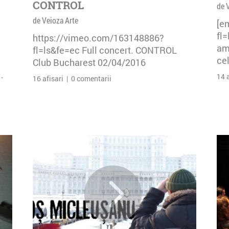
CONTROL
de 
de Veioza Arte
[e
fl
https://vimeo.com/163148886?
am 
fl=ls&fe=ec Full concert. CONTROL
cel
Club Bucharest 02/04/2016
.
14 
16 afisari | 0 comentarii