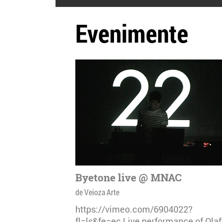
Evenimente
Byetone live @ MNAC
de Veioza Arte
https://vimeo.com/6904022?
fl=ls&fe=ec Live performance of Olaf