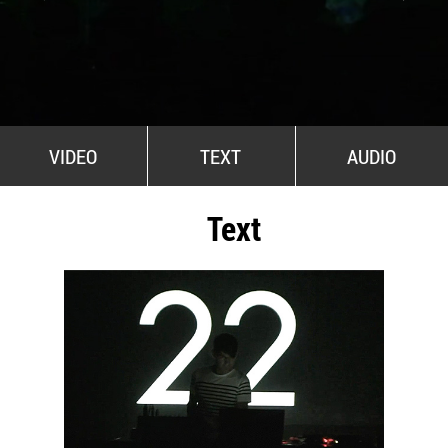
All Stars For Outernational
VIDEO
TEXT
AUDIO
Text