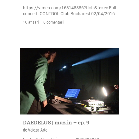
https://vimeo.com/163148886?fl=ls&fe=ec Full
concert. CONTROL Club Bucharest 02/04/2016
16 afisari | 0 comentarii
DAEDELUS | muz.in – ep. 9
de Veioza Arte