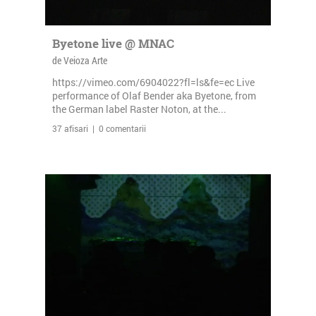
Byetone live @ MNAC
de Veioza Arte
https://vimeo.com/6904022?fl=ls&fe=ec Live
performance of Olaf Bender aka Byetone, from
the German label Raster Noton, at the...
37 afisari | 0 comentarii