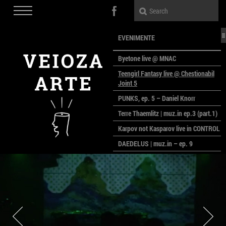
EVENIMENTE
Byetone live @ MNAC
Teengirl Fantasy live @ Chestionabil
Joint 5
PUNKS, ep. 5 – Daniel Knorr
Terre Thaemlitz | muz.in ep.3 (part.1)
Karpov not Kasparov live in CONTROL
DAEDELUS | muz.in – ep. 9
LALELE, LALELE – prima premieră a
anului la MACAZ
CinePOLSKA – filme poloneze la
București
PEOPLE OF ROMANIA se lansează la
galeria Simeza