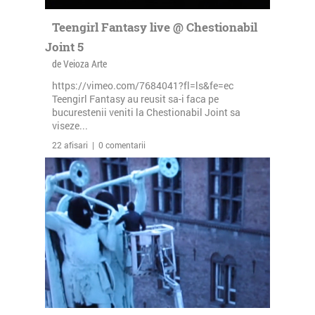
Teengirl Fantasy live @ Chestionabil
Joint 5
de Veioza Arte
https://vimeo.com/7684041?fl=ls&fe=ec
Teengirl Fantasy au reusit sa-i faca pe
bucurestenii veniti la Chestionabil Joint sa
viseze...
22 afisari | 0 comentarii