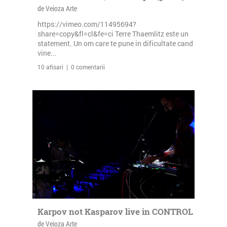
de Veioza Arte
https://vimeo.com/11495694?
share=copy&fl=cl&fe=ci Terre Thaemlitz este un
statement. Un om care te pune in dificultate cand
vine...
10 afisari | 0 comentarii
Karpov not Kasparov live in CONTROL
de Veioza Arte