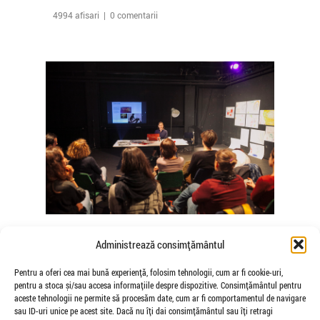
4994 afisari | 0 comentarii
The Agency of Touch – Atelierele
Administrează consimțământul
Somatice susținute de coregrafele
Mădălina Dan și Valentina De Piante
Pentru a oferi cea mai bună experiență, folosim tehnologii, cum ar fi cookie-uri,
pentru a stoca și/sau accesa informațiile despre dispozitive. Consimțământul pentru
Niculae
aceste tehnologii ne permite să procesăm date, cum ar fi comportamentul de navigare
de Veioza Arte
sau ID-uri unice pe acest site. Dacă nu îți dai consimțământul sau îți retragi