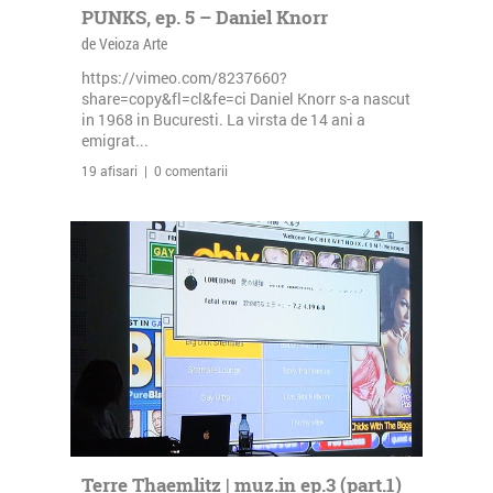
PUNKS, ep. 5 – Daniel Knorr
de Veioza Arte
https://vimeo.com/8237660?
share=copy&fl=cl&fe=ci Daniel Knorr s-a nascut
in 1968 in Bucuresti. La virsta de 14 ani a
emigrat...
19 afisari | 0 comentarii
Terre Thaemlitz | muz.in ep.3 (part.1)