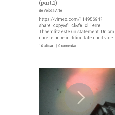
(part.1)
de Veioza Arte
https://vimeo.com/11495694?
share=copy&fl=cl&fe=ci Terre
Thaemlitz este un statement. Un om
care te pune in dificultate cand vine..
10 afisari | 0 comentarii