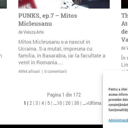
PUNKS, ep.7 – Mitos
Th
Micleusanu
At
de
de Veioza Arte
Va
Mitos Micleusanu s-a nascut in
de 
Ucraina. S-a mutat, impreuna cu
n
familia, in Basarabia, iar la facultate a
În
venit in Romania....
Li
și 
4994 afisari | 0 comentarii
Buc
30 
Pentru a oferi
Pagina 1 din 172
accesa informa
procesăm date,
2
3
4
5
10
20
30
»
Ultima »
1
...
...
consimțământu
funcționalități
Administrează 