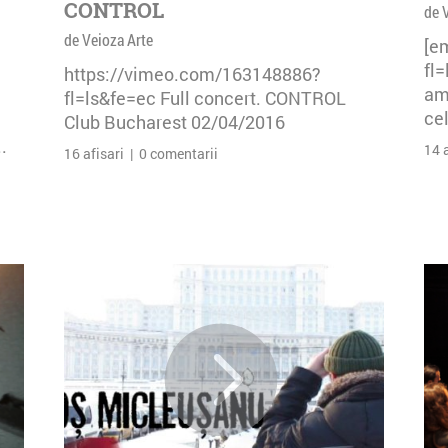
CONTROL
de 
de Veioza Arte
[e
fl
https://vimeo.com/163148886?
am 
fl=ls&fe=ec Full concert. CONTROL
cel
Club Bucharest 02/04/2016
.
14 
16 afisari | 0 comentarii