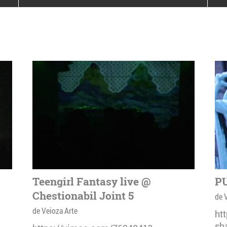
poloneze la București
PEOPLE OF ROMANIA se
lansează la galeria Simeza
All Stars For
Outernational
Teengirl Fantasy live @
PU
Chestionabil Joint 5
de 
de Veioza Arte
ht
sh