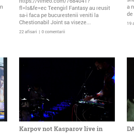
https://vimeo.com/7684041?
an
a n
fl=ls&fe=ec Teengirl Fantasy au reusit
de 
sa-i faca pe bucurestenii veniti la
Chestionabil Joint sa viseze...
19 
22 afisari | 0 comentarii
Karpov not Kasparov live in
DA