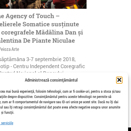
e Agency of Touch –
elierele Somatice susținute
 coregrafele Mădălina Dan și
lentina De Piante Niculae
Veioza Arte
 săptămâna 3-7 septembrie 2018,
notip - Centru Independent Coregrafic
Centrul Național al Dansului
urești...
Administrează consimțământul
afisari | 0 comentarii
 cea mai bună experiență, folosim tehnologii, cum ar fi cookie-uri, pentru a stoca și/sau
țiile despre dispozitive. Consimțământul pentru aceste tehnologii ne permite să
 cum ar fi comportamentul de navigare sau ID-uri unice pe acest site. Dacă nu îți dai
l sau îți retragi consimțământul dat poate avea afecte negative asupra unor anumite
 și funcții.
serviciile