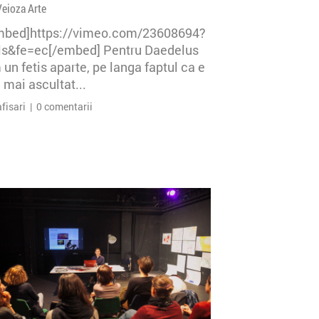
Veioza Arte
mbed]https://vimeo.com/23608694?
=ls&fe=ec[/embed] Pentru Daedelus
un fetis aparte, pe langa faptul ca e
 mai ascultat...
afisari | 0 comentarii