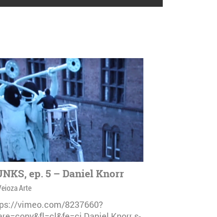
NKS, ep. 5 – Daniel Knorr
Veioza Arte
tps://vimeo.com/8237660?
are=copy&fl=cl&fe=ci Daniel Knorr s-