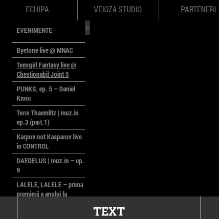
ECHIPA
VEIOZA STUDIO
PARTENERI
EVENIMENTE
Byetone live @ MNAC
Teengirl Fantasy live @
Chestionabil Joint 5
PUNKS, ep. 5 – Daniel
Knorr
Terre Thaemlitz | muz.in
ep.3 (part.1)
Karpov not Kasparov live
in CONTROL
DAEDELUS | muz.in – ep.
9
LALELE, LALELE – prima
premieră a anului la
MACAZ
TEXT
CinePOLSKA – filme