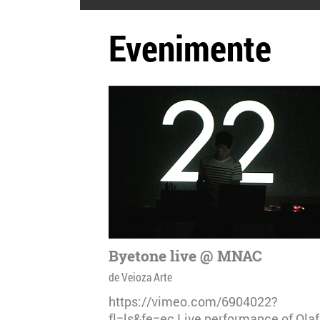
Evenimente
Byetone live @ MNAC
de Veioza Arte
https://vimeo.com/6904022?
fl=ls&fe=ec Live performance of Olaf