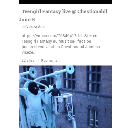
Teengirl Fantasy live @ Chestionabil
Joint 5
de Veioza Arte
https://vimeo.com/7684041?fl=ls&fe=ec
Teengirl Fantasy au reusit sa-i faca pe
bucurestenii veniti la Chestionabil Joint sa
viseze...
22 afisari | 0 comentarii