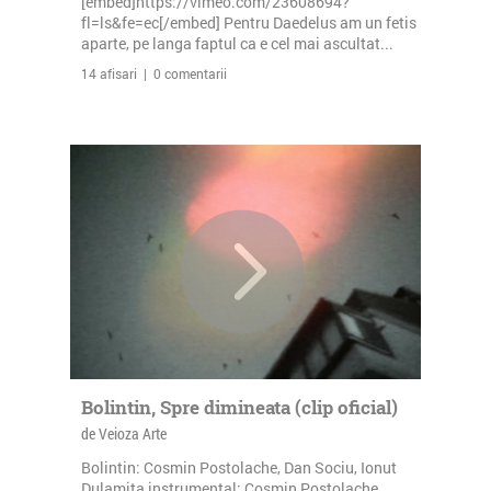
[embed]https://vimeo.com/23608694?
fl=ls&fe=ec[/embed] Pentru Daedelus am un fetis
aparte, pe langa faptul ca e cel mai ascultat...
14 afisari | 0 comentarii
Bolintin, Spre dimineata (clip oficial)
de Veioza Arte
Bolintin: Cosmin Postolache, Dan Sociu, Ionut
Dulamita instrumental: Cosmin Postolache