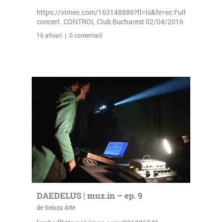
https://vimeo.com/163148886?fl=ls&fe=ec Full
concert. CONTROL Club Bucharest 02/04/2016
16 afisari | 0 comentarii
DAEDELUS | muz.in – ep. 9
de Veioza Arte