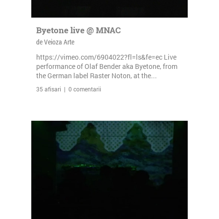
Byetone live @ MNAC
de Veioza Arte
https://vimeo.com/6904022?fl=ls&fe=ec Live
performance of Olaf Bender aka Byetone, from
the German label Raster Noton, at the...
35 afisari | 0 comentarii