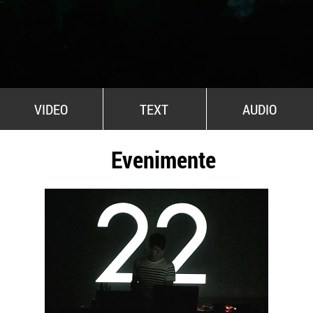
All Stars For Outernational
VIDEO
TEXT
AUDIO
Evenimente