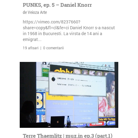
PUNKS, ep. 5 – Daniel Knorr
de Veioza Arte
https://vimeo.com/8237660?
share=copy&fl=cl&fe=ci Daniel Knorr s-a nascut
in 1968 in Bucuresti. La virsta de 14 ani a
emigrat...
19 afisari | 0 comentarii
Terre Thaemlitz | muz.in ep.3 (part.1)