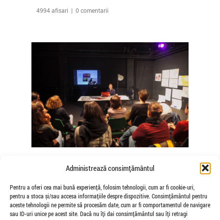
4994 afisari | 0 comentarii
The Agency of Touch – Atelierele
Administrează consimțământul
Somatice susținute de coregrafele
Mădălina Dan și Valentina De Piante
Pentru a oferi cea mai bună experiență, folosim tehnologii, cum ar fi cookie-uri,
pentru a stoca și/sau accesa informațiile despre dispozitive. Consimțământul pentru
Niculae
aceste tehnologii ne permite să procesăm date, cum ar fi comportamentul de navigare
de Veioza Arte
sau ID-uri unice pe acest site. Dacă nu îți dai consimțământul sau îți retragi