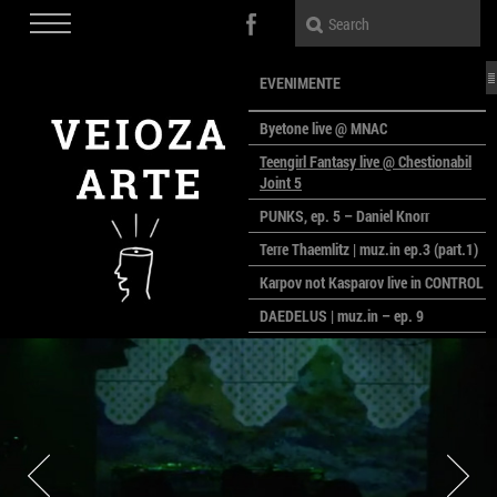
EVENIMENTE
Byetone live @ MNAC
Teengirl Fantasy live @ Chestionabil
Joint 5
PUNKS, ep. 5 – Daniel Knorr
Terre Thaemlitz | muz.in ep.3 (part.1)
Karpov not Kasparov live in CONTROL
DAEDELUS | muz.in – ep. 9
LALELE, LALELE – prima premieră a
anului la MACAZ
CinePOLSKA – filme poloneze la
București
PEOPLE OF ROMANIA se lansează la
galeria Simeza