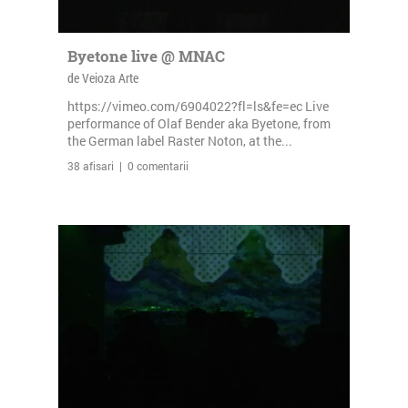
Byetone live @ MNAC
de Veioza Arte
https://vimeo.com/6904022?fl=ls&fe=ec Live
performance of Olaf Bender aka Byetone, from
the German label Raster Noton, at the...
38 afisari | 0 comentarii