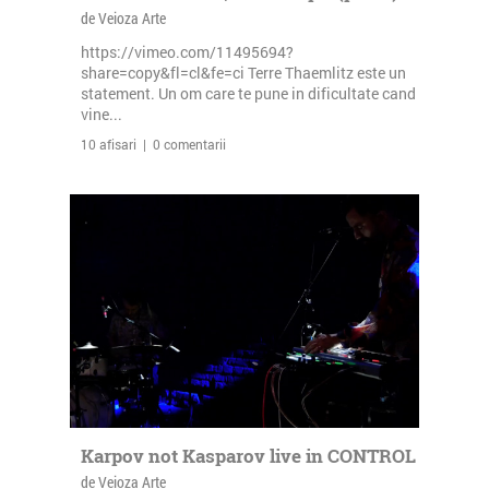
de Veioza Arte
https://vimeo.com/11495694?
share=copy&fl=cl&fe=ci Terre Thaemlitz este un
statement. Un om care te pune in dificultate cand
vine...
10 afisari | 0 comentarii
Karpov not Kasparov live in CONTROL
de Veioza Arte