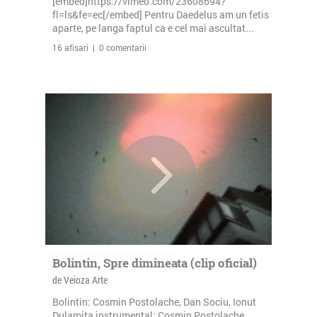
[embed]https://vimeo.com/23608694?
fl=ls&fe=ec[/embed] Pentru Daedelus am un fetis
aparte, pe langa faptul ca e cel mai ascultat...
16 afisari | 0 comentarii
Bolintin, Spre dimineata (clip oficial)
de Veioza Arte
Bolintin: Cosmin Postolache, Dan Sociu, Ionut
Dulamita instrumental: Cosmin Postolache