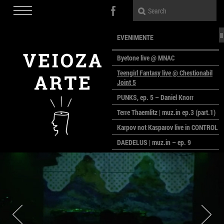
EVENIMENTE
Byetone live @ MNAC
Teengirl Fantasy live @ Chestionabil
Joint 5
PUNKS, ep. 5 – Daniel Knorr
Terre Thaemlitz | muz.in ep.3 (part.1)
Karpov not Kasparov live in CONTROL
DAEDELUS | muz.in – ep. 9
LALELE, LALELE – prima premieră a
anului la MACAZ
CinePOLSKA – filme poloneze la
București
PEOPLE OF ROMANIA se lansează la
galeria Simeza