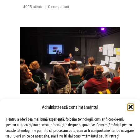
4995 afisari | 0 comentarii
The Agency of Touch – Atelierele
Administrează consimțământul
Somatice susținute de coregrafele
Mădălina Dan și Valentina De Piante
Pentru a oferi cea mai bună experiență, folosim tehnologii, cum ar fi cookie-uri,
pentru a stoca și/sau accesa informațiile despre dispozitive. Consimțământul pentru
Niculae
aceste tehnologii ne permite să procesăm date, cum ar fi comportamentul de navigare
de Veioza Arte
sau ID-uri unice pe acest site. Dacă nu îți dai consimțământul sau îți retragi