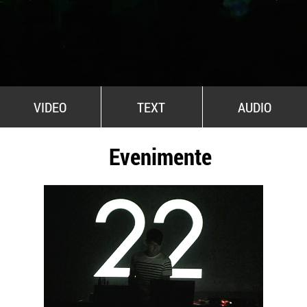
All Stars For Outernational
VIDEO
TEXT
AUDIO
Evenimente