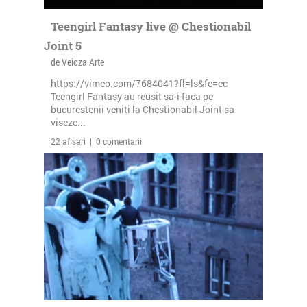
Teengirl Fantasy live @ Chestionabil
Joint 5
de Veioza Arte
https://vimeo.com/7684041?fl=ls&fe=ec
Teengirl Fantasy au reusit sa-i faca pe
bucurestenii veniti la Chestionabil Joint sa
viseze...
22 afisari | 0 comentarii