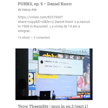
PUNKS, ep. 5 – Daniel Knorr
de Veioza Arte
https://vimeo.com/8237660?
share=copy&fl=cl&fe=ci Daniel Knorr s-a nascut
in 1968 in Bucuresti. La virsta de 14 ani a
emigrat...
19 afisari | 0 comentarii
Terre Thaemlitz | muz.in ep.3 (part.1)