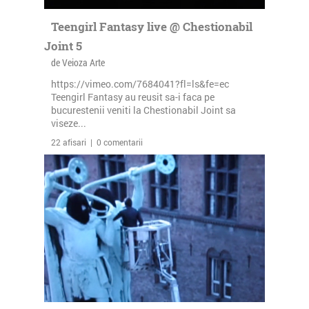
Teengirl Fantasy live @ Chestionabil
Joint 5
de Veioza Arte
https://vimeo.com/7684041?fl=ls&fe=ec
Teengirl Fantasy au reusit sa-i faca pe
bucurestenii veniti la Chestionabil Joint sa
viseze...
22 afisari | 0 comentarii