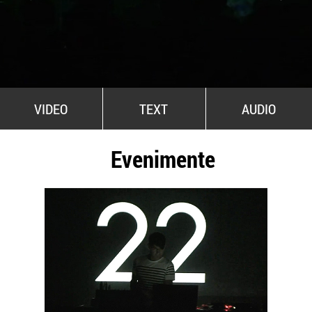
All Stars For Outernational
VIDEO
TEXT
AUDIO
Evenimente