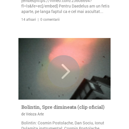
[embed]https://vimeo.com/23608694?
fl=ls&fe=ec[/embed] Pentru Daedelus am un fetis
aparte, pe langa faptul ca e cel mai ascultat...
14 afisari | 0 comentarii
Bolintin, Spre dimineata (clip oficial)
de Veioza Arte
Bolintin: Cosmin Postolache, Dan Sociu, Ionut
Dulamita instrumental: Cosmin Postolache