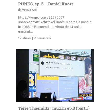
PUNKS, ep. 5 – Daniel Knorr
de Veioza Arte
https://vimeo.com/8237660?
share=copy&fl=cl&fe=ci Daniel Knorr s-a nascut
in 1968 in Bucuresti. La virsta de 14 ani a
emigrat...
19 afisari | 0 comentarii
Terre Thaemlitz | muz.in ep.3 (part.1)