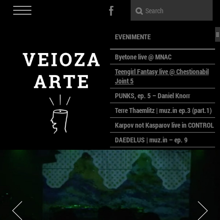
EVENIMENTE
Byetone live @ MNAC
Teengirl Fantasy live @ Chestionabil
Joint 5
PUNKS, ep. 5 – Daniel Knorr
Terre Thaemlitz | muz.in ep.3 (part.1)
Karpov not Kasparov live in CONTROL
DAEDELUS | muz.in – ep. 9
LALELE, LALELE – prima premieră a
anului la MACAZ
CinePOLSKA – filme poloneze la
București
PEOPLE OF ROMANIA se lansează la
galeria Simeza