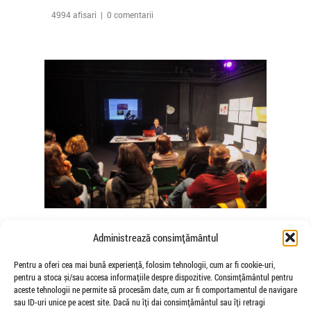
4994 afisari | 0 comentarii
The Agency of Touch – Atelierele
Administrează consimțământul
Somatice susținute de coregrafele
Mădălina Dan și Valentina De Piante
Pentru a oferi cea mai bună experiență, folosim tehnologii, cum ar fi cookie-uri,
pentru a stoca și/sau accesa informațiile despre dispozitive. Consimțământul pentru
Niculae
aceste tehnologii ne permite să procesăm date, cum ar fi comportamentul de navigare
de Veioza Arte
sau ID-uri unice pe acest site. Dacă nu îți dai consimțământul sau îți retragi