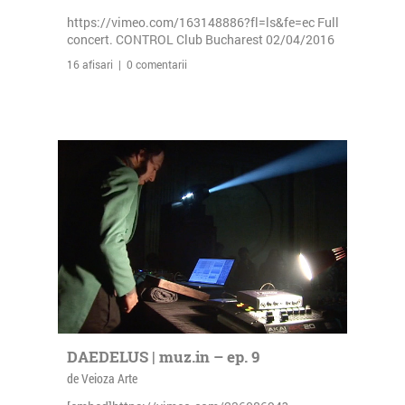
https://vimeo.com/163148886?fl=ls&fe=ec Full
concert. CONTROL Club Bucharest 02/04/2016
16 afisari | 0 comentarii
DAEDELUS | muz.in – ep. 9
de Veioza Arte