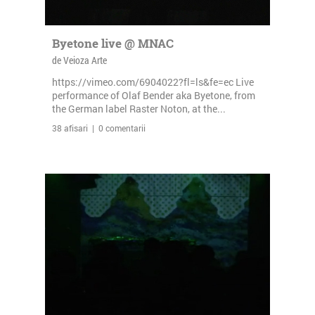
Byetone live @ MNAC
de Veioza Arte
https://vimeo.com/6904022?fl=ls&fe=ec Live
performance of Olaf Bender aka Byetone, from
the German label Raster Noton, at the...
38 afisari | 0 comentarii