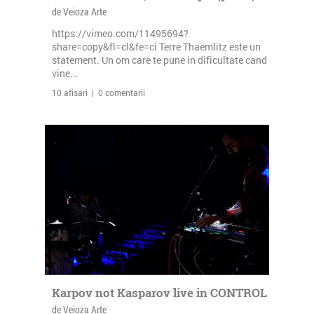
de Veioza Arte
https://vimeo.com/11495694?
share=copy&fl=cl&fe=ci Terre Thaemlitz este un
statement. Un om care te pune in dificultate cand
vine...
10 afisari | 0 comentarii
Karpov not Kasparov live in CONTROL
de Veioza Arte