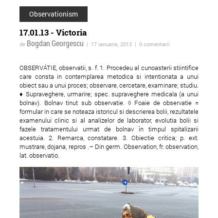
Observationism
17.01.13 - Victoria
Bogdan Georgescu
de
| 17 ianuarie, 2013 | 0 comentarii
OBSERVÁTIE, observatii, s. f. 1. Procedeu al cunoasterii stiintifice
care consta in contemplarea metodica si intentionata a unui
obiect sau a unui proces; observare, cercetare, examinare; studiu.
♦ Supraveghere, urmarire; spec. supraveghere medicala (a unui
Bilet
Scară de bloc la
bolnav). Bolnav tinut sub observatie. ◊ Foaie de observatie =
formular in care se noteaza istoricul si descrierea bolii, rezultatele
Armenească
examenului clinic si al analizelor de laborator, evolutia bolii si
fazele tratamentului urmat de bolnav în timpul spitalizarii
acestuia. 2. Remarca, constatare. 3. Obiectie critica; p. ext.
mustrare, dojana, repros .– Din germ. Observation, fr. observation,
lat. observatio.