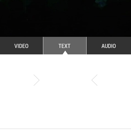
All Stars For Outernational
VIDEO
TEXT
AUDIO
Summer
water fountain. Con
19.06.13