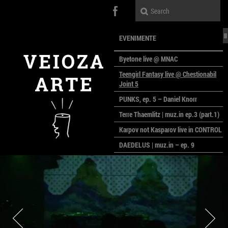
EVENIMENTE
Byetone live @ MNAC
Teengirl Fantasy live @ Chestionabil
Joint 5
PUNKS, ep. 5 – Daniel Knorr
Terre Thaemlitz | muz.in ep.3 (part.1)
Karpov not Kasparov live in CONTROL
DAEDELUS | muz.in – ep. 9
LALELE, LALELE – prima premieră a
anului la MACAZ
CinePOLSKA – filme poloneze la
București
PEOPLE OF ROMANIA se lansează la
galeria Simeza