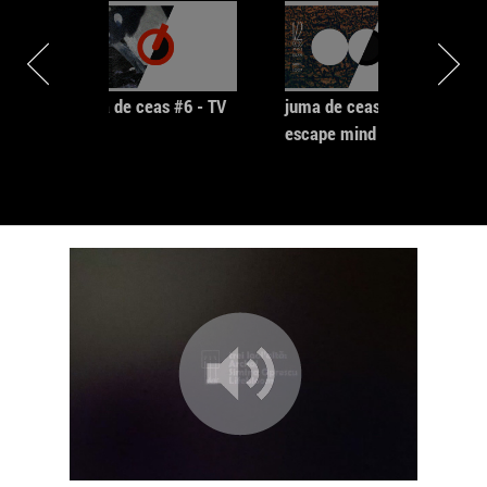
juma de ceas #6 - TV
juma de ceas #5 -
escape mind loop