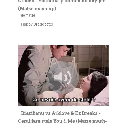
Crooks - Schimbă-ți domiciliul oxygen
(Matze mash up)
de matze
Happy Dragobete!
Brazilianu vs Arklove & Ez Breaks -
Cerul fara stele You & Me (Matze mash-