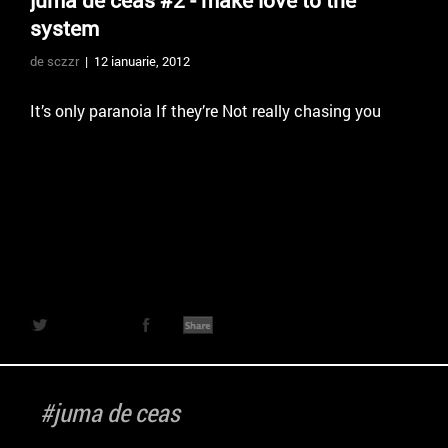
juma de ceas #2 - make love to the
system
de sczzr
| 12 ianuarie, 2012
It’s only paranoia If they’re Not really chasing you
#juma de ceas