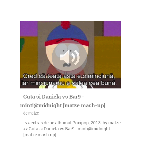
Guta si Daniela vs Bar9 -
minti@midnight [matze mash-up]
de matze
>> extras de pe albumul Poxipop, 2013, by matze
<< Guta si Daniela vs Bar9 - minti@midnight
[matze mash-up] ...