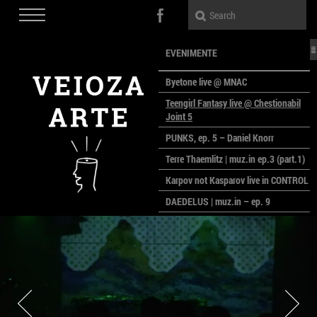
EVENIMENTE
Byetone live @ MNAC
Teengirl Fantasy live @ Chestionabil
Joint 5
PUNKS, ep. 5 – Daniel Knorr
Terre Thaemlitz | muz.in ep.3 (part.1)
Karpov not Kasparov live in CONTROL
DAEDELUS | muz.in – ep. 9
LALELE, LALELE – prima premieră a
anului la MACAZ
CinePOLSKA – filme poloneze la
București
PEOPLE OF ROMANIA se lansează la
galeria Simeza