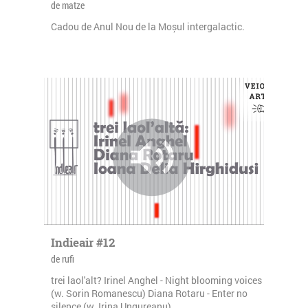
de matze
Cadou de Anul Nou de la Moșul intergalactic.
Indieair #12
de rufi
trei laol'alt? Irinel Anghel - Night blooming voices
(w. Sorin Romanescu) Diana Rotaru - Enter no
silence (w. Irina Ungureanu)...