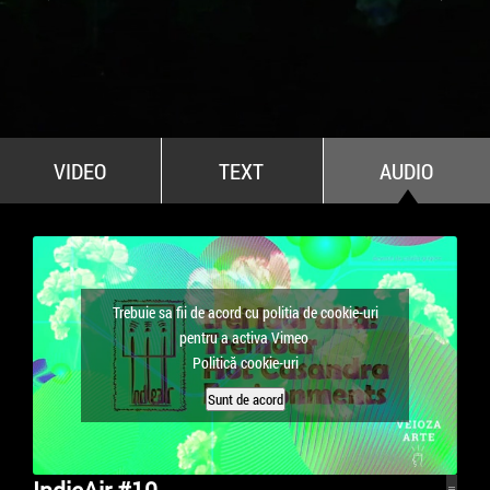
All Stars For Outernational
VIDEO
TEXT
AUDIO
Trebuie sa fii de acord cu politia de cookie-uri
pentru a activa Vimeo
Politică cookie-uri
Sunt de acord