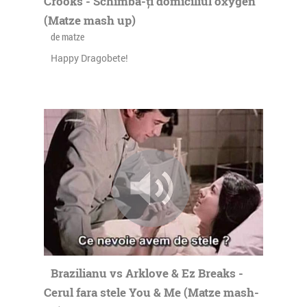
Crooks - Schimbă-ți domiciliul oxygen
(Matze mash up)
de matze
Happy Dragobete!
Brazilianu vs Arklove & Ez Breaks -
Cerul fara stele You & Me (Matze mash-