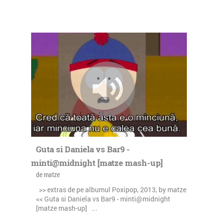
Guta si Daniela vs Bar9 -
minti@midnight [matze mash-up]
de matze
>> extras de pe albumul Poxipop, 2013, by matze
<< Guta si Daniela vs Bar9 - minti@midnight
[matze mash-up] ...