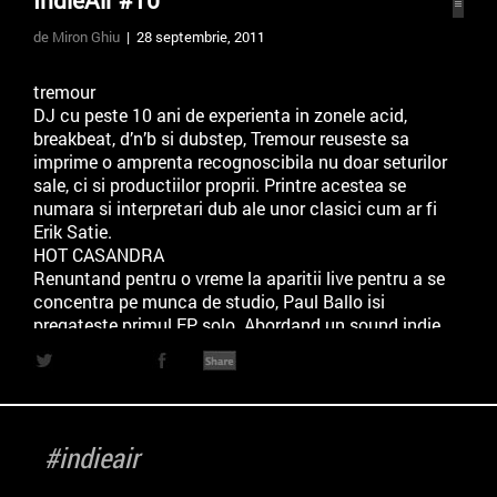
IndieAir #10
de Miron Ghiu
| 28 septembrie, 2011
tremour
DJ cu peste 10 ani de experienta in zonele acid,
breakbeat, d’n’b si dubstep, Tremour reuseste sa
imprime o amprenta recognoscibila nu doar seturilor
sale, ci si productiilor proprii. Printre acestea se
numara si interpretari dub ale unor clasici cum ar fi
Erik Satie.
HOT CASANDRA
Renuntand pentru o vreme la aparitii live pentru a se
concentra pe munca de studio, Paul Ballo isi
pregateste primul EP solo. Abordand un sound indie
influentat atat de refrene pop, cu o usoara tenta
dark, cat si de melancolii electro, Hot Casandra isi
arata secretele nu doar in compozitiile proprii, ci si
in remixuri printre care se numara si piese „The
Beatles”.
#indieair
environments