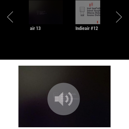
Proiectul Environments, reprezentant al unui post-
rock/drone bantuit de melancolii urbane, face parte
dintre cele mai recente descoperiri ale netlabelului
Asiluum, specializat in release-uri sub licenta
Creative Commons. Stefan Panea se lasa inspirat de
Indie air 13
Indieair #12
ecourile orasului supraaglomerat, cu nostalgia
spatiilor irecuperabile din fata ordinii impuse de
civilizatie.