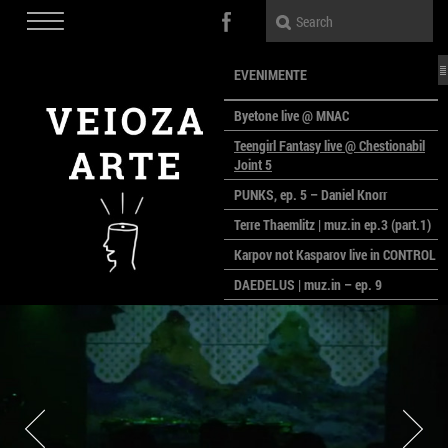
EVENIMENTE
Byetone live @ MNAC
Teengirl Fantasy live @ Chestionabil
Joint 5
PUNKS, ep. 5 – Daniel Knorr
Terre Thaemlitz | muz.in ep.3 (part.1)
Karpov not Kasparov live in CONTROL
DAEDELUS | muz.in – ep. 9
LALELE, LALELE – prima premieră a
anului la MACAZ
CinePOLSKA – filme poloneze la
București
PEOPLE OF ROMANIA se lansează la
galeria Simeza