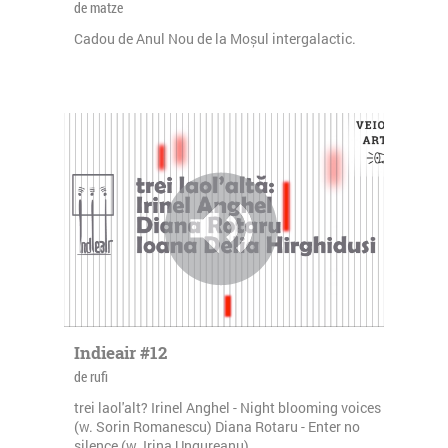
de matze
Cadou de Anul Nou de la Moșul intergalactic.
Indieair #12
de rufi
trei laol'alt? Irinel Anghel - Night blooming voices
(w. Sorin Romanescu) Diana Rotaru - Enter no
silence (w. Irina Ungureanu)...