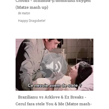
Crooks - Schimbă-ți domiciliul oxygen
(Matze mash up)
de matze
Happy Dragobete!
Brazilianu vs Arklove & Ez Breaks -
Cerul fara stele You & Me (Matze mash-