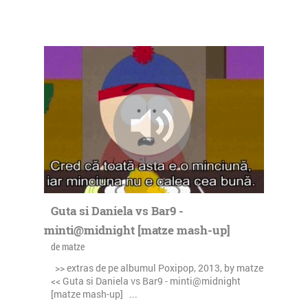
Guta si Daniela vs Bar9 -
minti@midnight [matze mash-up]
de matze
>> extras de pe albumul Poxipop, 2013, by matze
<< Guta si Daniela vs Bar9 - minti@midnight
[matze mash-up] ...