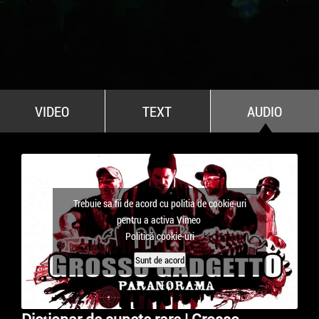
All Stars For Outernational
VIDEO
TEXT
AUDIO
Trebuie sa fii de acord cu politia de cookie-uri
pentru a activa Vimeo
Politică cookie-uri
Sunt de acord