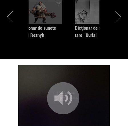
e
Dicționar de sunete
Dicționar de sunete
ds
rare | Reznyk
rare | Burial