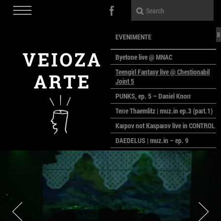
EVENIMENTE
Byetone live @ MNAC
Teengirl Fantasy live @ Chestionabil
Joint 5
PUNKS, ep. 5 – Daniel Knorr
Terre Thaemlitz | muz.in ep.3 (part.1)
Karpov not Kasparov live in CONTROL
DAEDELUS | muz.in – ep. 9
LALELE, LALELE – prima premieră a
anului la MACAZ
CinePOLSKA – filme poloneze la
București
PEOPLE OF ROMANIA se lansează la
galeria Simeza