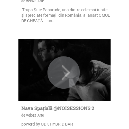
de Veioza Arte
Trupa Șuie Paparude, una dintre cele mai iubite
și apreciate formații din România, a lansat OMUL
DE GHEAȚĂ – un...
Nava Spațială @NOISESSIONS 2
de Veioza Arte
powerd by ODK HYBRID BAR