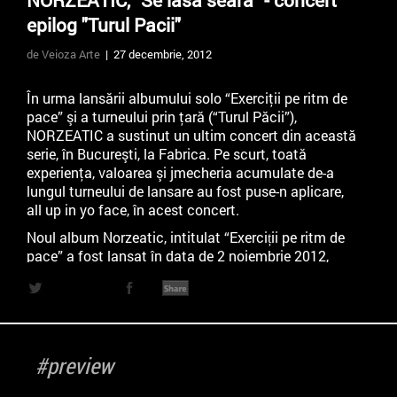
NORZEATIC, "Se lasa seara" - concert
epilog "Turul Pacii"
de Veioza Arte
| 27 decembrie, 2012
În urma lansării albumului solo “Exerciţii pe ritm de
pace” şi a turneului prin ţară (“Turul Păcii”),
NORZEATIC a sustinut un ultim concert din această
serie, în Bucureşti, la Fabrica. Pe scurt, toată
experienţa, valoarea şi jmecheria acumulate de-a
lungul turneului de lansare au fost puse-n aplicare,
all up in yo face, în acest concert.
Noul album Norzeatic, intitulat “Exerciții pe ritm de
pace” a fost lansat în data de 2 noiembrie 2012,
independent și poate fi comandat de
aici
.
#preview