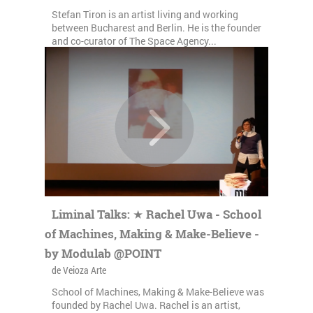
Stefan Tiron is an artist living and working
between Bucharest and Berlin. He is the founder
and co-curator of The Space Agency...
Liminal Talks: ★ Rachel Uwa - School
of Machines, Making & Make-Believe -
by Modulab @POINT
de Veioza Arte
School of Machines, Making & Make-Believe was
founded by Rachel Uwa. Rachel is an artist,