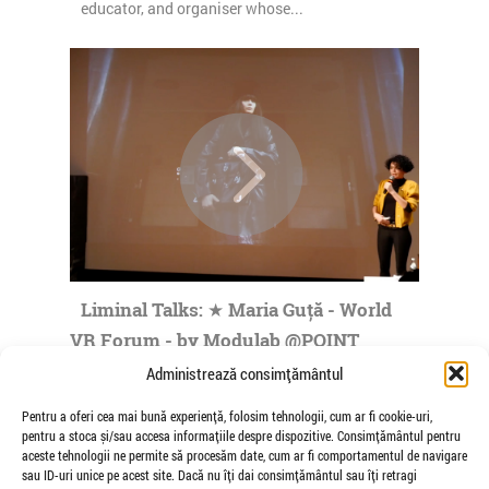
educator, and organiser whose...
Liminal Talks: ★ Maria Guță - World
VR Forum - by Modulab @POINT
de Veioza Arte
Administrează consimțământul
Maria Guta was born in Bucharest, Romania,
Pentru a oferi cea mai bună experiență, folosim tehnologii, cum ar fi cookie-uri,
where she made her practice in fields such as
pentru a stoca și/sau accesa informațiile despre dispozitive. Consimțământul pentru
visual communication, art direction...
aceste tehnologii ne permite să procesăm date, cum ar fi comportamentul de navigare
sau ID-uri unice pe acest site. Dacă nu îți dai consimțământul sau îți retragi