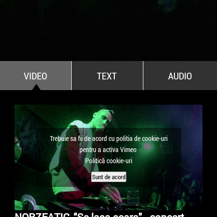
All Stars For Outernational
VIDEO
TEXT
AUDIO
Trebuie sa fii de acord cu politia de cookie-uri
pentru a activa Vimeo
Politică cookie-uri
Sunt de acord