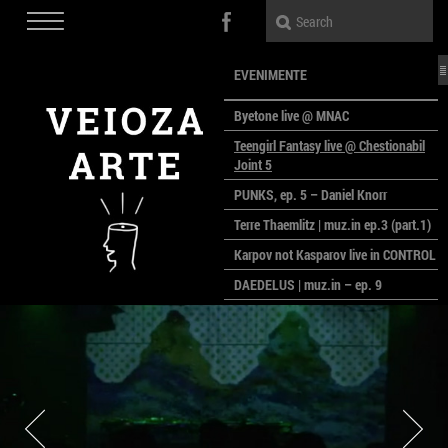
EVENIMENTE
Byetone live @ MNAC
Teengirl Fantasy live @ Chestionabil
Joint 5
PUNKS, ep. 5 – Daniel Knorr
Terre Thaemlitz | muz.in ep.3 (part.1)
Karpov not Kasparov live in CONTROL
DAEDELUS | muz.in – ep. 9
LALELE, LALELE – prima premieră a
anului la MACAZ
CinePOLSKA – filme poloneze la
București
PEOPLE OF ROMANIA se lansează la
galeria Simeza