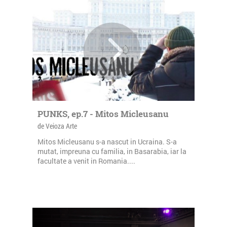
PUNKS, ep.7 - Mitos Micleusanu
de Veioza Arte
Mitos Micleusanu s-a nascut in Ucraina. S-a
mutat, impreuna cu familia, in Basarabia, iar la
facultate a venit in Romania....