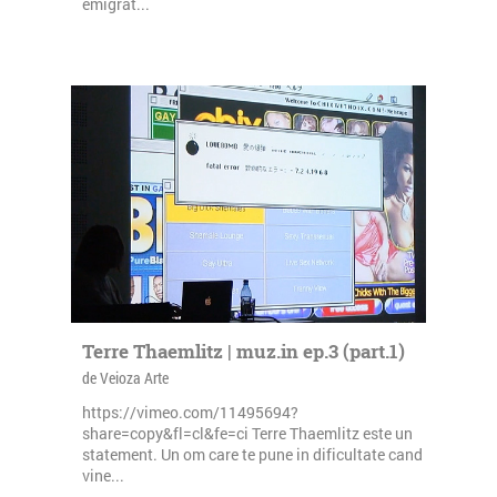
emigrat...
Terre Thaemlitz | muz.in ep.3 (part.1)
de Veioza Arte
https://vimeo.com/11495694?
share=copy&fl=cl&fe=ci Terre Thaemlitz este un
statement. Un om care te pune in dificultate cand
vine...