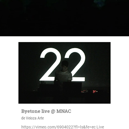
All Stars For Outernational
Byetone live @ MNAC
de Veioza Arte
https://vimeo.com/6904022?fl=ls&fe=ec Live