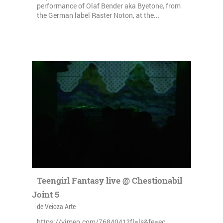
performance of Olaf Bender aka Byetone, from
the German label Raster Noton, at the...
Teengirl Fantasy live @ Chestionabil
Joint 5
de Veioza Arte
https://vimeo.com/7684041?fl=ls&fe=ec