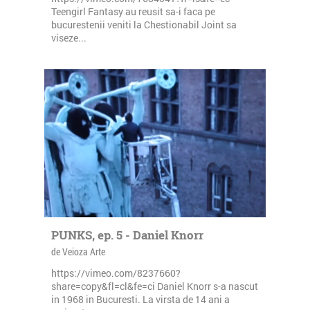
Teengirl Fantasy au reusit sa-i faca pe
bucurestenii veniti la Chestionabil Joint sa
viseze...
PUNKS, ep. 5 - Daniel Knorr
de Veioza Arte
https://vimeo.com/8237660?
share=copy&fl=cl&fe=ci Daniel Knorr s-a nascut
in 1968 in Bucuresti. La virsta de 14 ani a