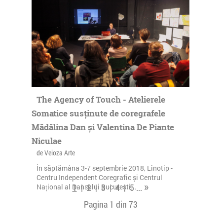
The Agency of Touch - Atelierele
Somatice susținute de coregrafele
Mădălina Dan și Valentina De Piante
Niculae
de Veioza Arte
În săptămâna 3-7 septembrie 2018, Linotip -
Centru Independent Coregrafic și Centrul
»
1
|
2
|
3
|
4
|
5
...
Național al Dansului București...
Pagina 1 din
73