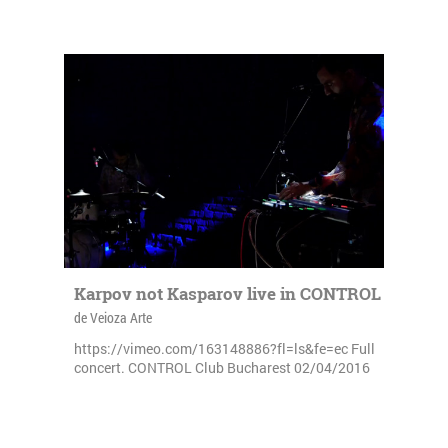
Karpov not Kasparov live in CONTROL
de Veioza Arte
https://vimeo.com/163148886?fl=ls&fe=ec Full
concert. CONTROL Club Bucharest 02/04/2016