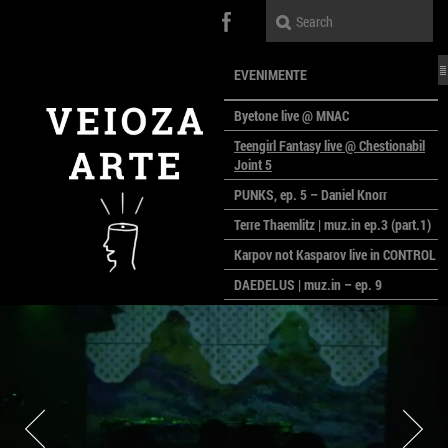
EVENIMENTE
Byetone live @ MNAC
Teengirl Fantasy live @ Chestionabil
Joint 5
PUNKS, ep. 5 – Daniel Knorr
Terre Thaemlitz | muz.in ep.3 (part.1)
Karpov not Kasparov live in CONTROL
DAEDELUS | muz.in – ep. 9
LALELE, LALELE – prima premieră a
anului la MACAZ
CinePOLSKA – filme poloneze la
București
PEOPLE OF ROMANIA se lansează la
galeria Simeza