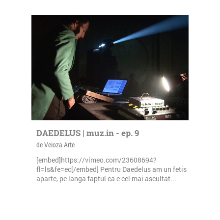
DAEDELUS | muz.in - ep. 9
de Veioza Arte
[embed]https://vimeo.com/23608694?
fl=ls&fe=ec[/embed] Pentru Daedelus am un fetis
aparte, pe langa faptul ca e cel mai ascultat...