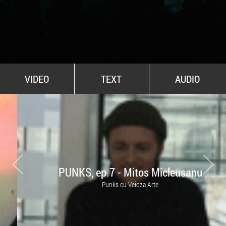
All Stars For Outernational
VIDEO
TEXT
AUDIO
PUNKS, ep.7 - Mitos Micleusanu
Punks cu Veioza Arte