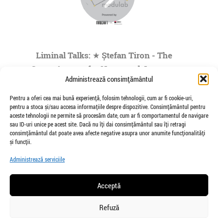
Liminal Talks: ★ Ștefan Tiron - The
Space Agency for Nocturnal Journeys
Administrează consimțământul
to the Origins of the Universe- by
Modulab @POINT
Pentru a oferi cea mai bună experiență, folosim tehnologii, cum ar fi cookie-uri,
pentru a stoca și/sau accesa informațiile despre dispozitive. Consimțământul pentru
de Veioza Arte
aceste tehnologii ne permite să procesăm date, cum ar fi comportamentul de navigare
Stefan Tiron is an artist living and working
sau ID-uri unice pe acest site. Dacă nu îți dai consimțământul sau îți retragi
between Bucharest and Berlin. He is the founder
consimțământul dat poate avea afecte negative asupra unor anumite funcționalități
and co-curator of The Space Agency...
și funcții.
»
1
|
2
|
3
|
4
|
5
...
Administrează serviciile
Pagina 1 din
73
Acceptă
Refuză
salut@veiozaarte.ro