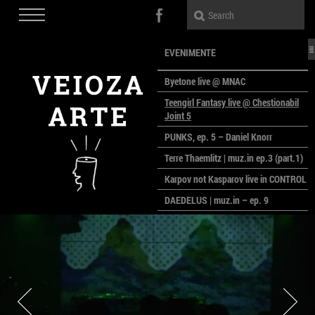
EVENIMENTE
Byetone live @ MNAC
Teengirl Fantasy live @ Chestionabil
Joint 5
PUNKS, ep. 5 – Daniel Knorr
Terre Thaemlitz | muz.in ep.3 (part.1)
Karpov not Kasparov live in CONTROL
DAEDELUS | muz.in – ep. 9
LALELE, LALELE – prima premieră a
anului la MACAZ
CinePOLSKA – filme poloneze la
București
PEOPLE OF ROMANIA se lansează la
galeria Simeza