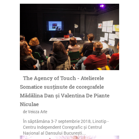
The Agency of Touch - Atelierele
Somatice susținute de coregrafele
Mădălina Dan și Valentina De Piante
Niculae
de Veioza Arte
În săptămâna 3-7 septembrie 2018, Linotip -
Centru Independent Coregrafic și Centrul
Național al Dansului București...