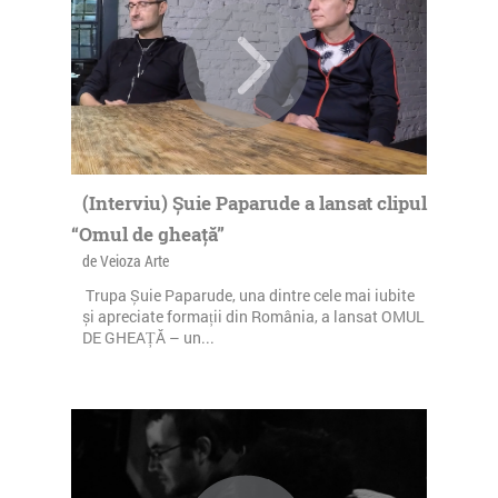
(Interviu) Șuie Paparude a lansat clipul
“Omul de gheață”
de Veioza Arte
Trupa Șuie Paparude, una dintre cele mai iubite
și apreciate formații din România, a lansat OMUL
DE GHEAȚĂ – un...