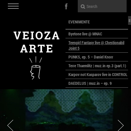
EVENIMENTE
Byetone live @ MNAC
Teengirl Fantasy live @ Chestionabil
Joint 5
PUNKS, ep. 5 – Daniel Knorr
Terre Thaemlitz | muz.in ep.3 (part.1)
Karpov not Kasparov live in CONTROL
DAEDELUS | muz.in – ep. 9
LALELE, LALELE – prima premieră a
anului la MACAZ
CinePOLSKA – filme poloneze la
București
PEOPLE OF ROMANIA se lansează la
galeria Simeza