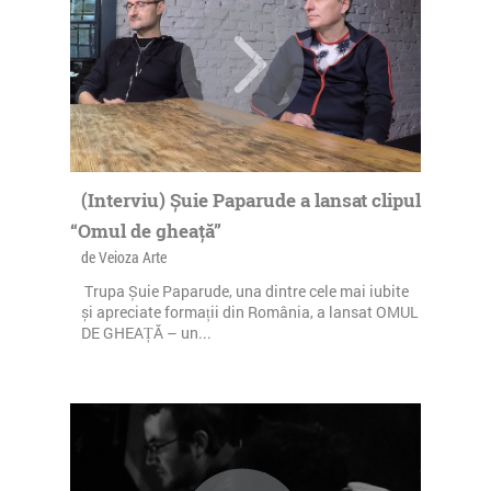
(Interviu) Șuie Paparude a lansat clipul
“Omul de gheață”
de Veioza Arte
Trupa Șuie Paparude, una dintre cele mai iubite
și apreciate formații din România, a lansat OMUL
DE GHEAȚĂ – un...