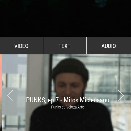
All Stars For Outernational
VIDEO
TEXT
AUDIO
PUNKS, ep.7 - Mitos Micleusanu
Punks cu Veioza Arte