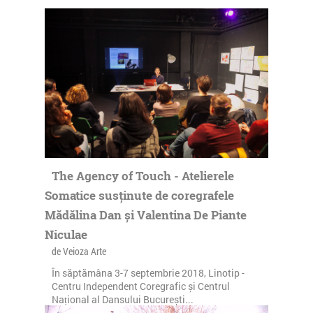
The Agency of Touch - Atelierele
Somatice susținute de coregrafele
Mădălina Dan și Valentina De Piante
Niculae
de Veioza Arte
În săptămâna 3-7 septembrie 2018, Linotip -
Centru Independent Coregrafic și Centrul
Național al Dansului București...