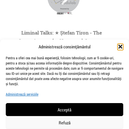
Liminal Talks: ★ Ștefan Tiron - The
Space Agency for Nocturnal Journeys
Administrează consimțământul
to the Origins of the Universe- by
Modulab @POINT
Pentru a oferi cea mai bună experiență, folosim tehnologii, cum ar fi cookie-uri,
pentru a stoca și/sau accesa informațiile despre dispozitive. Consimțământul pentru
de Veioza Arte
aceste tehnologii ne permite să procesăm date, cum ar fi comportamentul de navigare
Stefan Tiron is an artist living and working
sau ID-uri unice pe acest site. Dacă nu îți dai consimțământul sau îți retragi
between Bucharest and Berlin. He is the founder
consimțământul dat poate avea afecte negative asupra unor anumite funcționalități
and co-curator of The Space Agency...
și funcții.
»
1
|
2
|
3
|
4
|
5
...
Administrează serviciile
Pagina 1 din
73
Acceptă
Refuză
salut@veiozaarte.ro