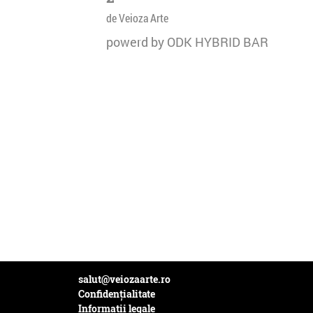
de Veioza Arte
powerd by ODK HYBRID BAR
salut@veiozaarte.ro
Confidențialitate
Informații legale