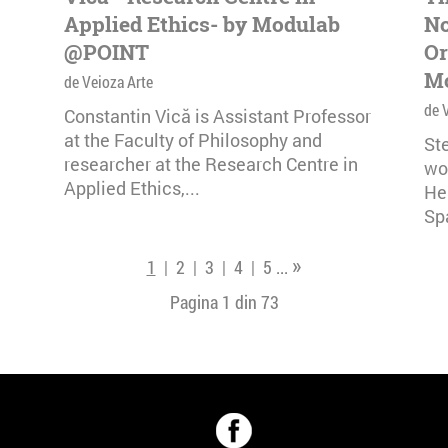
Applied Ethics- by Modulab
No
@POINT
Or
M
de Veioza Arte
de 
Constantin Vică is Assistant Professor
at the Faculty of Philosophy and
Ste
researcher at the Research Centre in
wo
Applied Ethics,...
He
Sp
»
1
|
2
|
3
|
4
|
5
...
Pagina 1 din
73