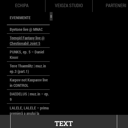
ECHIPA
VEIOZA STUDIO
PARTENERI
EVENIMENTE
Byetone live @ MNAC
Teengirl Fantasy live @
Chestionabil Joint 5
PUNKS, ep. 5 – Daniel
Knorr
Terre Thaemlitz | muz.in
ep.3 (part.1)
Karpov not Kasparov live
in CONTROL
DAEDELUS | muz.in – ep.
9
LALELE, LALELE – prima
premieră a anului la
MACAZ
TEXT
CinePOLSKA – filme