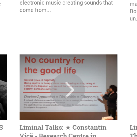
electronic music creating sounds that
e
mai
come from...
Ro
un.
S
Liminal Talks: ★ Constantin
Li
Vică - Research Centre in
Th