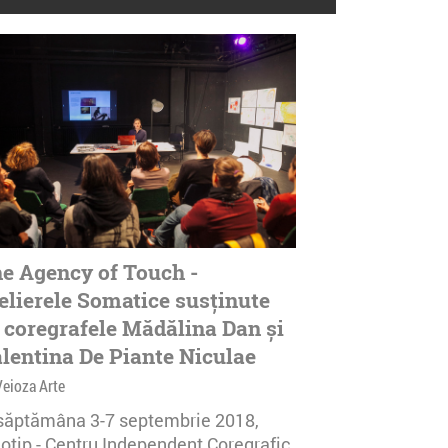
e Agency of Touch -
elierele Somatice susținute
 coregrafele Mădălina Dan și
lentina De Piante Niculae
Veioza Arte
 săptămâna 3-7 septembrie 2018,
notip - Centru Independent Coregrafic