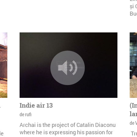
și 
Buc
i
Indie air 13
(I
la
de rufi
de 
Archai is the project of Catalin Diaconu
where he is expressing his passion for
de
Tr