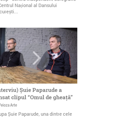
Centrul Național al Dansului
urești...
nterviu) Șuie Paparude a
nsat clipul “Omul de gheață”
Veioza Arte
upa Șuie Paparude, una dintre cele