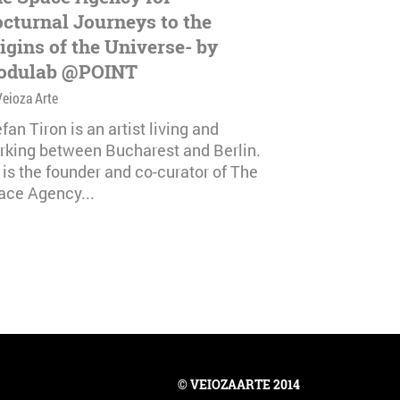
cturnal Journeys to the
igins of the Universe- by
odulab @POINT
Veioza Arte
fan Tiron is an artist living and
rking between Bucharest and Berlin.
 is the founder and co-curator of The
ace Agency...
© VEIOZAARTE 2014