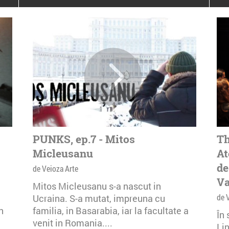
poloneze la București
PEOPLE OF ROMANIA se
lansează la galeria Simeza
All Stars For
Outernational
PUNKS, ep.7 - Mitos
Th
Micleusanu
At
de
de Veioza Arte
Va
Mitos Micleusanu s-a nascut in
de 
Ucraina. S-a mutat, impreuna cu
n
familia, in Basarabia, iar la facultate a
În
venit in Romania....
Li