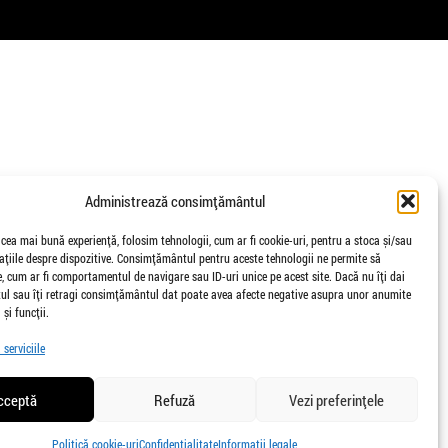
Administrează consimțământul
 cea mai bună experiență, folosim tehnologii, cum ar fi cookie-uri, pentru a stoca și/sau
țiile despre dispozitive. Consimțământul pentru aceste tehnologii ne permite să
 cum ar fi comportamentul de navigare sau ID-uri unice pe acest site. Dacă nu îți dai
l sau îți retragi consimțământul dat poate avea afecte negative asupra unor anumite
 și funcții.
serviciile
cceptă
Refuză
Vezi preferințele
Politică cookie-uri
Confidențialitate
Informații legale