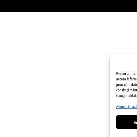
Pentru a oferi
accesa informa
procesăm date,
consimțământu
funcționalități
Administrează 
A