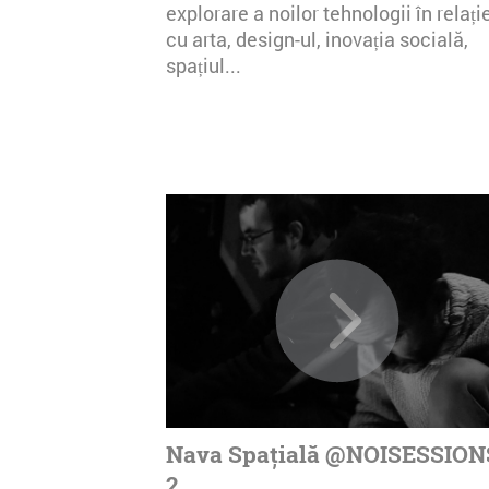
explorare a noilor tehnologii în relați
cu arta, design-ul, inovația socială,
spațiul...
Nava Spațială @NOISESSION
2