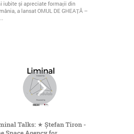
 iubite și apreciate formații din
mânia, a lansat OMUL DE GHEAȚĂ –
..
minal Talks: ★ Ștefan Tiron -
e Space Agency for