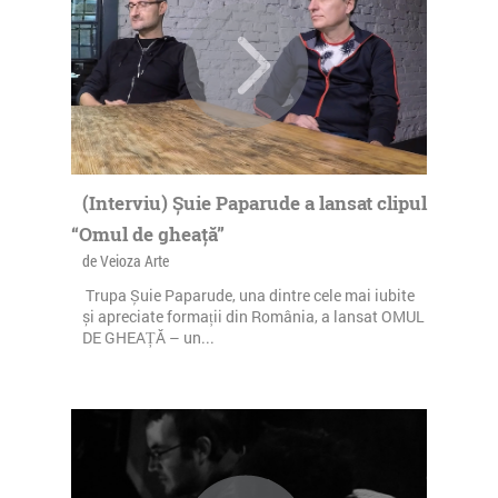
(Interviu) Șuie Paparude a lansat clipul
“Omul de gheață”
de Veioza Arte
Trupa Șuie Paparude, una dintre cele mai iubite
și apreciate formații din România, a lansat OMUL
DE GHEAȚĂ – un...