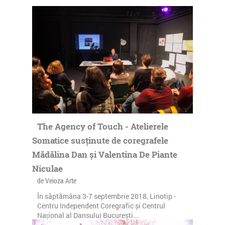
The Agency of Touch - Atelierele
Somatice susținute de coregrafele
Mădălina Dan și Valentina De Piante
Niculae
de Veioza Arte
În săptămâna 3-7 septembrie 2018, Linotip -
Centru Independent Coregrafic și Centrul
Național al Dansului București...