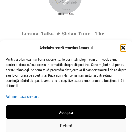
Liminal Talks: ★ Ștefan Tiron - The
Space Agency for Nocturnal Journeys
Administrează consimțământul
to the Origins of the Universe- by
Modulab @POINT
Pentru a oferi cea mai bună experiență, folosim tehnologii, cum ar fi cookie-uri,
pentru a stoca și/sau accesa informațiile despre dispozitive. Consimțământul pentru
de Veioza Arte
aceste tehnologii ne permite să procesăm date, cum ar fi comportamentul de navigare
Stefan Tiron is an artist living and working
sau ID-uri unice pe acest site. Dacă nu îți dai consimțământul sau îți retragi
between Bucharest and Berlin. He is the founder
consimțământul dat poate avea afecte negative asupra unor anumite funcționalități
and co-curator of The Space Agency...
și funcții.
»
1
|
2
|
3
|
4
|
5
...
Administrează serviciile
Pagina 1 din
73
Acceptă
Refuză
salut@veiozaarte.ro