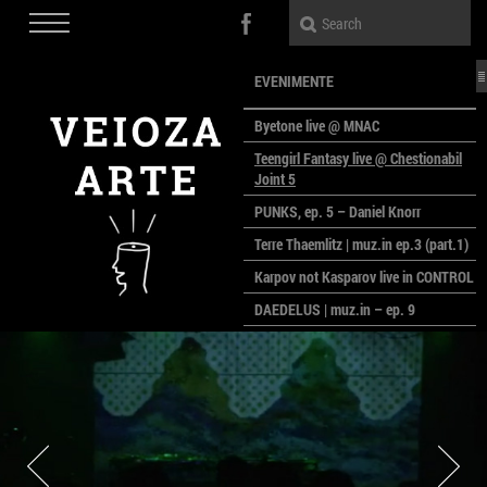
EVENIMENTE
Byetone live @ MNAC
Teengirl Fantasy live @ Chestionabil
Joint 5
PUNKS, ep. 5 – Daniel Knorr
Terre Thaemlitz | muz.in ep.3 (part.1)
Karpov not Kasparov live in CONTROL
DAEDELUS | muz.in – ep. 9
LALELE, LALELE – prima premieră a
anului la MACAZ
CinePOLSKA – filme poloneze la
București
PEOPLE OF ROMANIA se lansează la
galeria Simeza