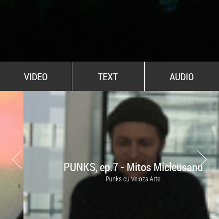
All Stars For Outernational
VIDEO
TEXT
AUDIO
PUNKS, ep.7 - Mitos Micleusanu
Punks cu Veioza Arte