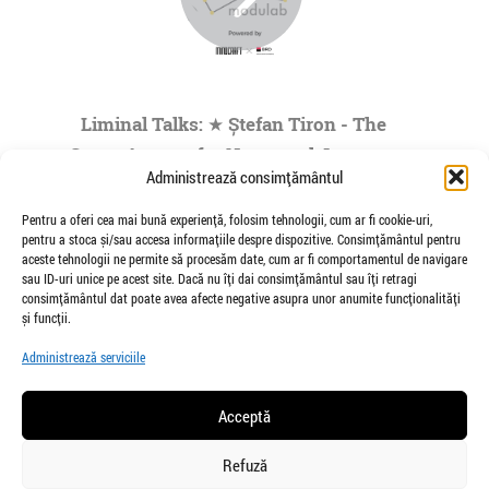
Liminal Talks: ★ Ștefan Tiron - The
Space Agency for Nocturnal Journeys
Administrează consimțământul
to the Origins of the Universe- by
Modulab @POINT
Pentru a oferi cea mai bună experiență, folosim tehnologii, cum ar fi cookie-uri,
pentru a stoca și/sau accesa informațiile despre dispozitive. Consimțământul pentru
de Veioza Arte
aceste tehnologii ne permite să procesăm date, cum ar fi comportamentul de navigare
Stefan Tiron is an artist living and working
sau ID-uri unice pe acest site. Dacă nu îți dai consimțământul sau îți retragi
between Bucharest and Berlin. He is the founder
consimțământul dat poate avea afecte negative asupra unor anumite funcționalități
and co-curator of The Space Agency...
și funcții.
»
1
|
2
|
3
|
4
|
5
...
Administrează serviciile
Pagina 1 din
73
Acceptă
Refuză
salut@veiozaarte.ro