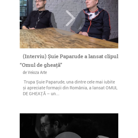
(Interviu) Șuie Paparude a lansat clipul
“Omul de gheață”
de Veioza Arte
Trupa Șuie Paparude, una dintre cele mai iubite
și apreciate formații din România, a lansat OMUL
DE GHEAȚĂ – un...