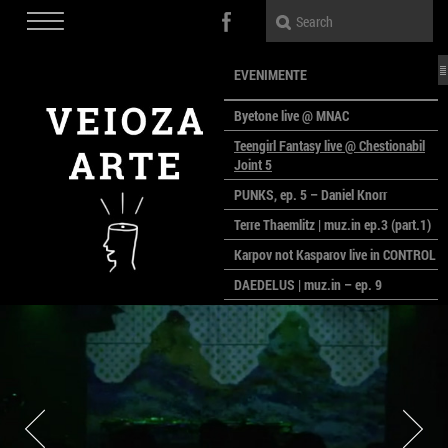
EVENIMENTE
Byetone live @ MNAC
Teengirl Fantasy live @ Chestionabil
Joint 5
PUNKS, ep. 5 – Daniel Knorr
Terre Thaemlitz | muz.in ep.3 (part.1)
Karpov not Kasparov live in CONTROL
DAEDELUS | muz.in – ep. 9
LALELE, LALELE – prima premieră a
anului la MACAZ
CinePOLSKA – filme poloneze la
București
PEOPLE OF ROMANIA se lansează la
galeria Simeza