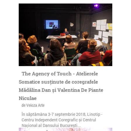
The Agency of Touch - Atelierele
Somatice susținute de coregrafele
Mădălina Dan și Valentina De Piante
Niculae
de Veioza Arte
În săptămâna 3-7 septembrie 2018, Linotip -
Centru Independent Coregrafic și Centrul
Național al Dansului București...