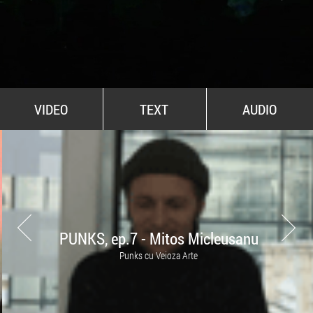
All Stars For Outernational
VIDEO
TEXT
AUDIO
PUNKS, ep.7 - Mitos Micleusanu
Punks cu Veioza Arte