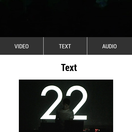
All Stars For Outernational
VIDEO
TEXT
AUDIO
Text