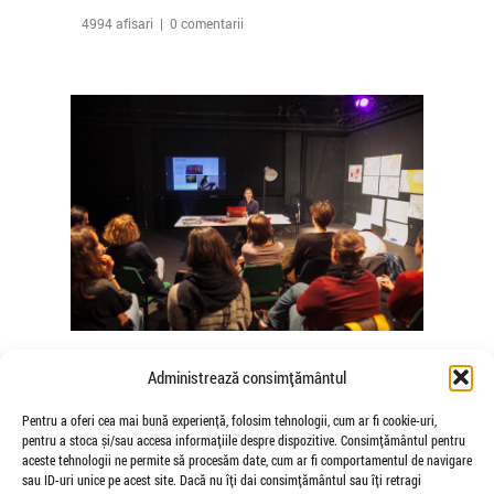
4994 afisari | 0 comentarii
The Agency of Touch – Atelierele
Administrează consimțământul
Somatice susținute de coregrafele
Mădălina Dan și Valentina De Piante
Pentru a oferi cea mai bună experiență, folosim tehnologii, cum ar fi cookie-uri,
pentru a stoca și/sau accesa informațiile despre dispozitive. Consimțământul pentru
Niculae
aceste tehnologii ne permite să procesăm date, cum ar fi comportamentul de navigare
de Veioza Arte
sau ID-uri unice pe acest site. Dacă nu îți dai consimțământul sau îți retragi