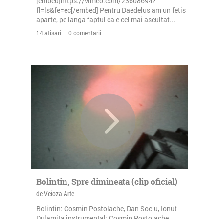
[embed]https://vimeo.com/23608694?
fl=ls&fe=ec[/embed] Pentru Daedelus am un fetis
aparte, pe langa faptul ca e cel mai ascultat...
14 afisari | 0 comentarii
Bolintin, Spre dimineata (clip oficial)
de Veioza Arte
Bolintin: Cosmin Postolache, Dan Sociu, Ionut
Dulamita instrumental: Cosmin Postolache