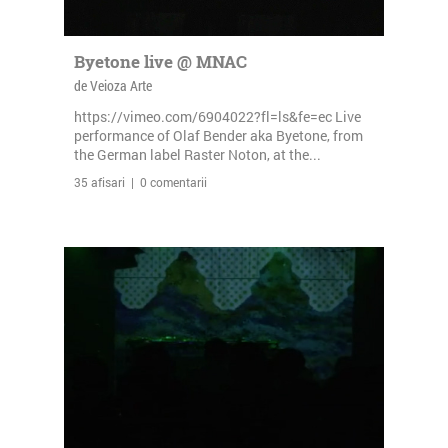
Byetone live @ MNAC
de Veioza Arte
https://vimeo.com/6904022?fl=ls&fe=ec Live
performance of Olaf Bender aka Byetone, from
the German label Raster Noton, at the...
35 afisari | 0 comentarii