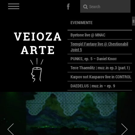
EVENIMENTE
Byetone live @ MNAC
Teengirl Fantasy live @ Chestionabil
Joint 5
PUNKS, ep. 5 – Daniel Knorr
Terre Thaemlitz | muz.in ep.3 (part.1)
Karpov not Kasparov live in CONTROL
DAEDELUS | muz.in – ep. 9
LALELE, LALELE – prima premieră a
anului la MACAZ
CinePOLSKA – filme poloneze la
București
PEOPLE OF ROMANIA se lansează la
galeria Simeza