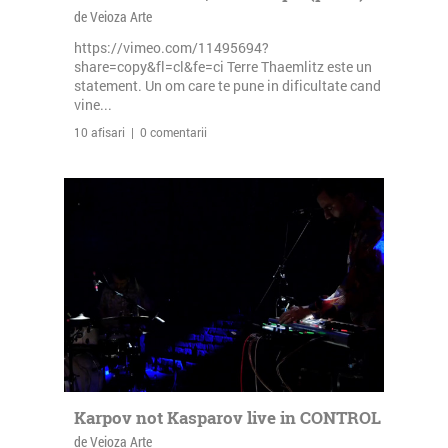
de Veioza Arte
https://vimeo.com/11495694?
share=copy&fl=cl&fe=ci Terre Thaemlitz este un
statement. Un om care te pune in dificultate cand
vine...
10 afisari | 0 comentarii
Karpov not Kasparov live in CONTROL
de Veioza Arte