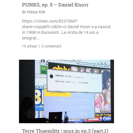
PUNKS, ep. 5 – Daniel Knorr
de Veioza Arte
https://vimeo.com/8237660?
share=copy&fl=cl&fe=ci Daniel Knorr s-a nascut
in 1968 in Bucuresti. La virsta de 14 ani a
emigrat...
19 afisari | 0 comentarii
Terre Thaemlitz | muz.in ep.3 (part.1)