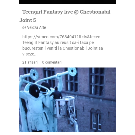
Teengirl Fantasy live @ Chestionabil
Joint 5
de Veioza Arte
https://vimeo.com/7684041?fl=ls&fe=ec
Teengirl Fantasy au reusit sa-i faca pe
bucurestenii veniti la Chestionabil Joint sa
viseze...
21 afisari | 0 comentarii