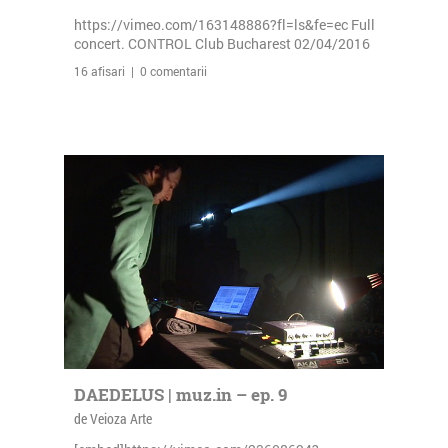
https://vimeo.com/163148886?fl=ls&fe=ec Full
concert. CONTROL Club Bucharest 02/04/2016
16 afisari | 0 comentarii
DAEDELUS | muz.in – ep. 9
de Veioza Arte