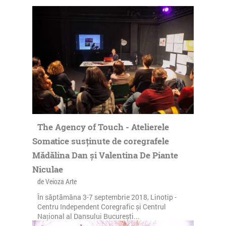
The Agency of Touch - Atelierele
Somatice susținute de coregrafele
Mădălina Dan și Valentina De Piante
Niculae
de Veioza Arte
În săptămâna 3-7 septembrie 2018, Linotip -
Centru Independent Coregrafic și Centrul
Național al Dansului București...