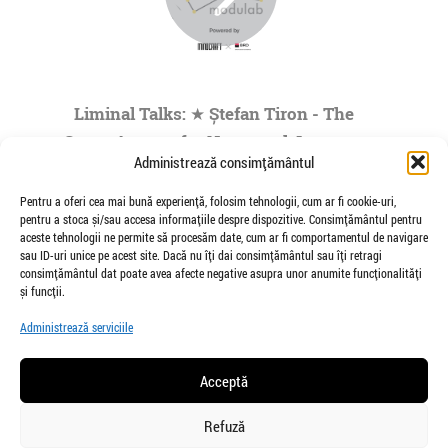
Liminal Talks: ★ Ștefan Tiron - The
Space Agency for Nocturnal Journeys
Administrează consimțământul
to the Origins of the Universe- by
Modulab @POINT
Pentru a oferi cea mai bună experiență, folosim tehnologii, cum ar fi cookie-uri,
pentru a stoca și/sau accesa informațiile despre dispozitive. Consimțământul pentru
de Veioza Arte
aceste tehnologii ne permite să procesăm date, cum ar fi comportamentul de navigare
Stefan Tiron is an artist living and working
sau ID-uri unice pe acest site. Dacă nu îți dai consimțământul sau îți retragi
between Bucharest and Berlin. He is the founder
consimțământul dat poate avea afecte negative asupra unor anumite funcționalități
and co-curator of The Space Agency...
și funcții.
»
1
|
2
|
3
|
4
|
5
...
Administrează serviciile
Pagina 1 din
73
Acceptă
Refuză
salut@veiozaarte.ro