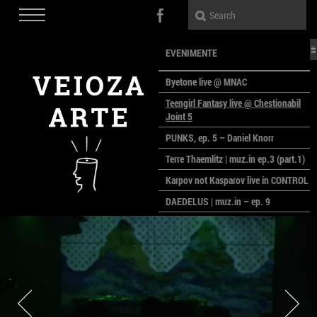
EVENIMENTE
Byetone live @ MNAC
Teengirl Fantasy live @ Chestionabil
Joint 5
PUNKS, ep. 5 – Daniel Knorr
Terre Thaemlitz | muz.in ep.3 (part.1)
Karpov not Kasparov live in CONTROL
DAEDELUS | muz.in – ep. 9
LALELE, LALELE – prima premieră a
anului la MACAZ
CinePOLSKA – filme poloneze la
București
PEOPLE OF ROMANIA se lansează la
galeria Simeza