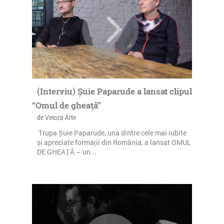
(Interviu) Șuie Paparude a lansat clipul
“Omul de gheață”
de Veioza Arte
Trupa Șuie Paparude, una dintre cele mai iubite
și apreciate formații din România, a lansat OMUL
DE GHEAȚĂ – un...