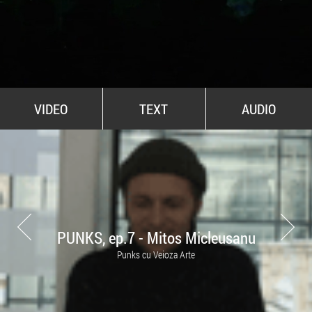
All Stars For Outernational
VIDEO
TEXT
AUDIO
PUNKS, ep.7 - Mitos Micleusanu
Punks cu Veioza Arte