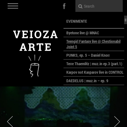
EVENIMENTE
Byetone live @ MNAC
Teengirl Fantasy live @ Chestionabil
Joint 5
PUNKS, ep. 5 – Daniel Knorr
Terre Thaemlitz | muz.in ep.3 (part.1)
Karpov not Kasparov live in CONTROL
DAEDELUS | muz.in – ep. 9
LALELE, LALELE – prima premieră a
anului la MACAZ
CinePOLSKA – filme poloneze la
București
PEOPLE OF ROMANIA se lansează la
galeria Simeza