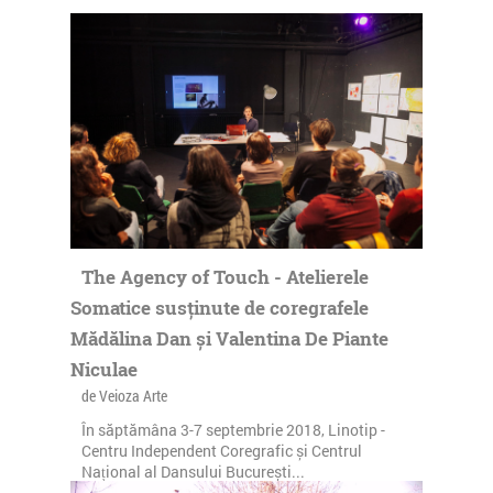
The Agency of Touch - Atelierele
Somatice susținute de coregrafele
Mădălina Dan și Valentina De Piante
Niculae
de Veioza Arte
În săptămâna 3-7 septembrie 2018, Linotip -
Centru Independent Coregrafic și Centrul
Național al Dansului București...