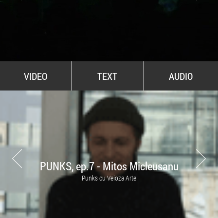
All Stars For Outernational
VIDEO
TEXT
AUDIO
PUNKS, ep.7 - Mitos Micleusanu
Punks cu Veioza Arte