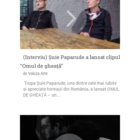
(Interviu) Șuie Paparude a lansat clipul
“Omul de gheață”
de Veioza Arte
Trupa Șuie Paparude, una dintre cele mai iubite
și apreciate formații din România, a lansat OMUL
DE GHEAȚĂ – un...