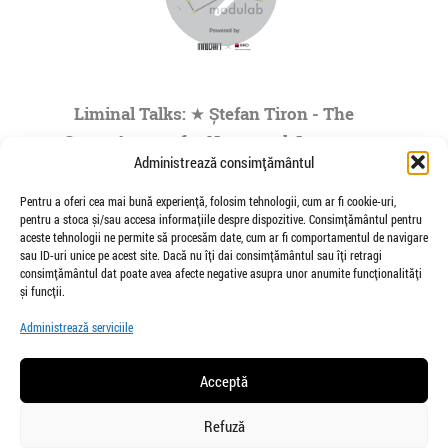
Liminal Talks: ★ Ștefan Tiron - The
Space Agency for Nocturnal Journeys
Administrează consimțământul
to the Origins of the Universe- by
Modulab @POINT
Pentru a oferi cea mai bună experiență, folosim tehnologii, cum ar fi cookie-uri,
pentru a stoca și/sau accesa informațiile despre dispozitive. Consimțământul pentru
de Veioza Arte
aceste tehnologii ne permite să procesăm date, cum ar fi comportamentul de navigare
Stefan Tiron is an artist living and working
sau ID-uri unice pe acest site. Dacă nu îți dai consimțământul sau îți retragi
between Bucharest and Berlin. He is the founder
consimțământul dat poate avea afecte negative asupra unor anumite funcționalități
and co-curator of The Space Agency...
și funcții.
»
1
|
2
|
3
|
4
|
5
...
Administrează serviciile
Pagina 1 din
73
Acceptă
Refuză
salut@veiozaarte.ro