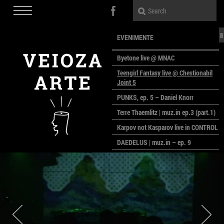
EVENIMENTE
Byetone live @ MNAC
Teengirl Fantasy live @ Chestionabil
Joint 5
PUNKS, ep. 5 – Daniel Knorr
Terre Thaemlitz | muz.in ep.3 (part.1)
Karpov not Kasparov live in CONTROL
DAEDELUS | muz.in – ep. 9
LALELE, LALELE – prima premieră a
anului la MACAZ
CinePOLSKA – filme poloneze la
București
PEOPLE OF ROMANIA se lansează la
galeria Simeza