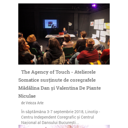
The Agency of Touch - Atelierele
Somatice susținute de coregrafele
Mădălina Dan și Valentina De Piante
Niculae
de Veioza Arte
În săptămâna 3-7 septembrie 2018, Linotip -
Centru Independent Coregrafic și Centrul
Național al Dansului București...