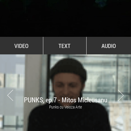
All Stars For Outernational
VIDEO
TEXT
AUDIO
PUNKS, ep.7 - Mitos Micleusanu
Punks cu Veioza Arte