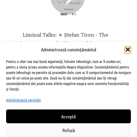
Liminal Talks: ★ Ștefan Tiron - The
Space Agency for Nocturnal Journeys
Administrează consimțământul
to the Origins of the Universe- by
Modulab @POINT
Pentru a oferi cea mai bună experiență, folosim tehnologii, cum ar fi cookie-uri,
pentru a stoca și/sau accesa informațiile despre dispozitive. Consimțământul pentru
de Veioza Arte
aceste tehnologii ne permite să procesăm date, cum ar fi comportamentul de navigare
Stefan Tiron is an artist living and working
sau ID-uri unice pe acest site. Dacă nu îți dai consimțământul sau îți retragi
between Bucharest and Berlin. He is the founder
consimțământul dat poate avea afecte negative asupra unor anumite funcționalități
and co-curator of The Space Agency...
și funcții.
»
1
|
2
|
3
|
4
|
5
...
Administrează serviciile
Pagina 1 din
73
Acceptă
Refuză
salut@veiozaarte.ro