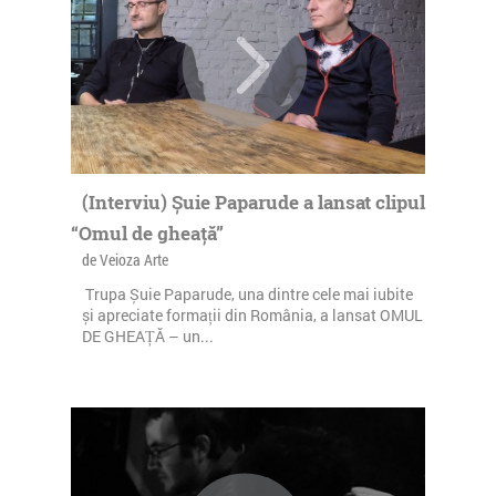
(Interviu) Șuie Paparude a lansat clipul
“Omul de gheață”
de Veioza Arte
Trupa Șuie Paparude, una dintre cele mai iubite
și apreciate formații din România, a lansat OMUL
DE GHEAȚĂ – un...