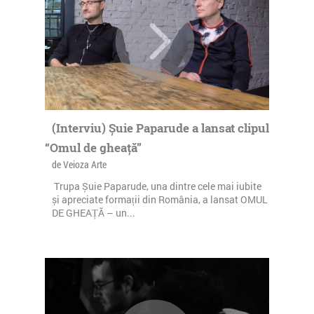
(Interviu) Șuie Paparude a lansat clipul
“Omul de gheață”
de Veioza Arte
Trupa Șuie Paparude, una dintre cele mai iubite
și apreciate formații din România, a lansat OMUL
DE GHEAȚĂ – un...