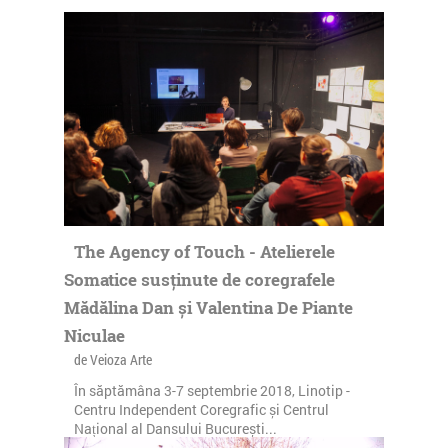
The Agency of Touch - Atelierele
Somatice susținute de coregrafele
Mădălina Dan și Valentina De Piante
Niculae
de Veioza Arte
În săptămâna 3-7 septembrie 2018, Linotip -
Centru Independent Coregrafic și Centrul
Național al Dansului București...