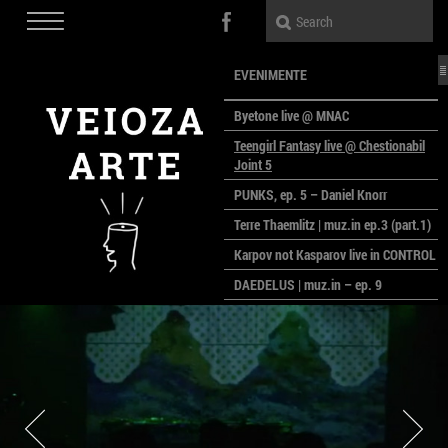
EVENIMENTE
Byetone live @ MNAC
Teengirl Fantasy live @ Chestionabil
Joint 5
PUNKS, ep. 5 – Daniel Knorr
Terre Thaemlitz | muz.in ep.3 (part.1)
Karpov not Kasparov live in CONTROL
DAEDELUS | muz.in – ep. 9
LALELE, LALELE – prima premieră a
anului la MACAZ
CinePOLSKA – filme poloneze la
București
PEOPLE OF ROMANIA se lansează la
galeria Simeza