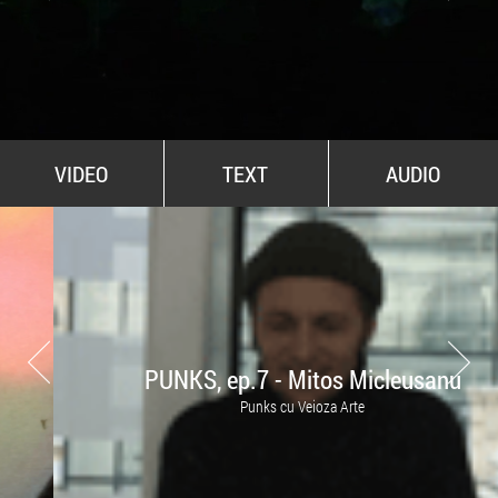
All Stars For Outernational
VIDEO
TEXT
AUDIO
PUNKS, ep.7 - Mitos Micleusanu
Punks cu Veioza Arte