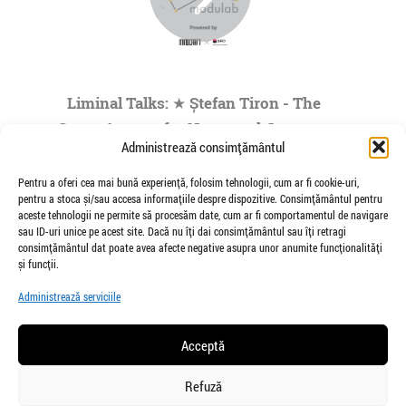
Liminal Talks: ★ Ștefan Tiron - The
Space Agency for Nocturnal Journeys
Administrează consimțământul
to the Origins of the Universe- by
Modulab @POINT
Pentru a oferi cea mai bună experiență, folosim tehnologii, cum ar fi cookie-uri,
pentru a stoca și/sau accesa informațiile despre dispozitive. Consimțământul pentru
de Veioza Arte
aceste tehnologii ne permite să procesăm date, cum ar fi comportamentul de navigare
Stefan Tiron is an artist living and working
sau ID-uri unice pe acest site. Dacă nu îți dai consimțământul sau îți retragi
between Bucharest and Berlin. He is the founder
consimțământul dat poate avea afecte negative asupra unor anumite funcționalități
and co-curator of The Space Agency...
și funcții.
»
1
|
2
|
3
|
4
|
5
...
Administrează serviciile
Pagina 1 din
73
Acceptă
Refuză
salut@veiozaarte.ro