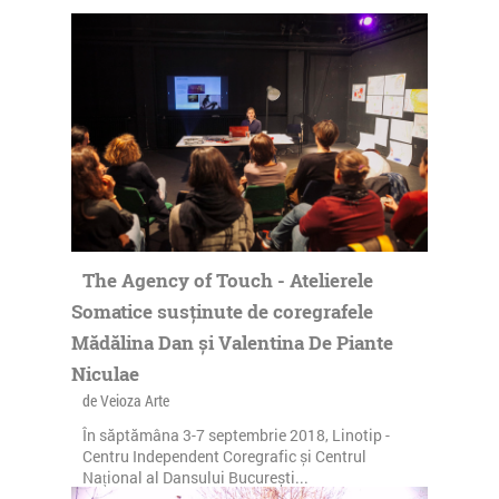
The Agency of Touch - Atelierele
Somatice susținute de coregrafele
Mădălina Dan și Valentina De Piante
Niculae
de Veioza Arte
În săptămâna 3-7 septembrie 2018, Linotip -
Centru Independent Coregrafic și Centrul
Național al Dansului București...