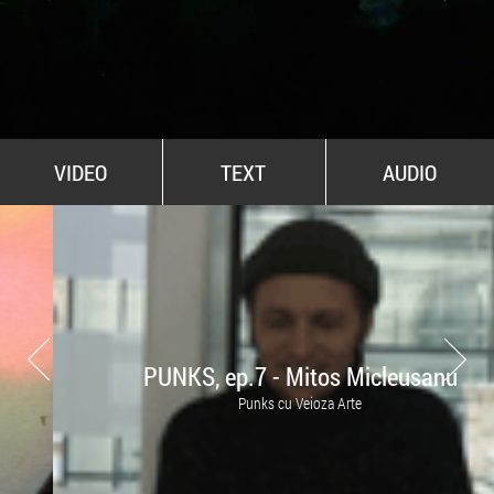
All Stars For Outernational
VIDEO
TEXT
AUDIO
PUNKS, ep.7 - Mitos Micleusanu
Punks cu Veioza Arte