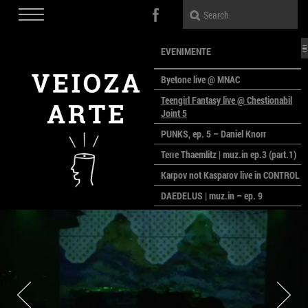
EVENIMENTE
Byetone live @ MNAC
Teengirl Fantasy live @ Chestionabil
Joint 5
PUNKS, ep. 5 – Daniel Knorr
Terre Thaemlitz | muz.in ep.3 (part.1)
Karpov not Kasparov live in CONTROL
DAEDELUS | muz.in – ep. 9
LALELE, LALELE – prima premieră a
anului la MACAZ
CinePOLSKA – filme poloneze la
București
PEOPLE OF ROMANIA se lansează la
galeria Simeza