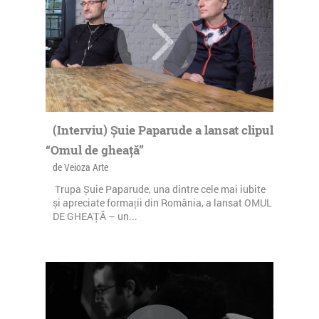
(Interviu) Șuie Paparude a lansat clipul
“Omul de gheață”
de Veioza Arte
Trupa Șuie Paparude, una dintre cele mai iubite
și apreciate formații din România, a lansat OMUL
DE GHEAȚĂ – un...