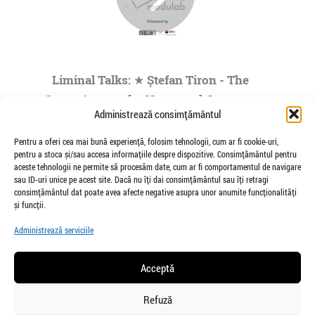
Liminal Talks: ★ Ștefan Tiron - The
Space Agency for Nocturnal Journeys
Administrează consimțământul
to the Origins of the Universe- by
Modulab @POINT
Pentru a oferi cea mai bună experiență, folosim tehnologii, cum ar fi cookie-uri,
pentru a stoca și/sau accesa informațiile despre dispozitive. Consimțământul pentru
de Veioza Arte
aceste tehnologii ne permite să procesăm date, cum ar fi comportamentul de navigare
Stefan Tiron is an artist living and working
sau ID-uri unice pe acest site. Dacă nu îți dai consimțământul sau îți retragi
between Bucharest and Berlin. He is the founder
consimțământul dat poate avea afecte negative asupra unor anumite funcționalități
and co-curator of The Space Agency...
și funcții.
»
1
|
2
|
3
|
4
|
5
...
Administrează serviciile
Pagina 1 din
73
Acceptă
Refuză
salut@veiozaarte.ro