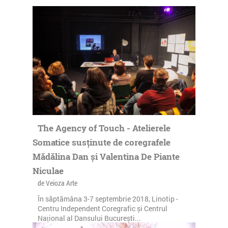
The Agency of Touch - Atelierele
Somatice susținute de coregrafele
Mădălina Dan și Valentina De Piante
Niculae
de Veioza Arte
În săptămâna 3-7 septembrie 2018, Linotip -
Centru Independent Coregrafic și Centrul
Național al Dansului București...