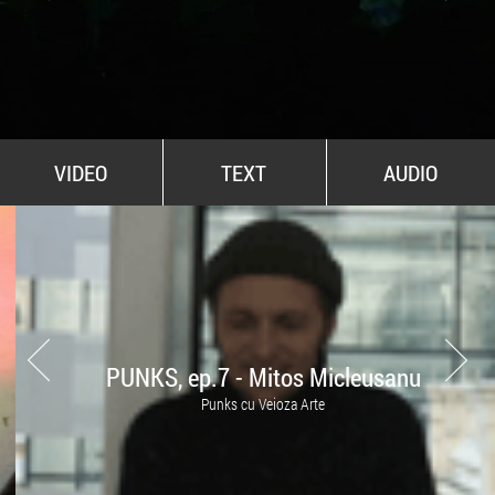
All Stars For Outernational
VIDEO
TEXT
AUDIO
PUNKS, ep.7 - Mitos Micleusanu
Punks cu Veioza Arte