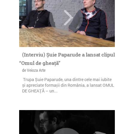
(Interviu) Șuie Paparude a lansat clipul
“Omul de gheață”
de Veioza Arte
Trupa Șuie Paparude, una dintre cele mai iubite
și apreciate formații din România, a lansat OMUL
DE GHEAȚĂ – un...