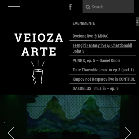
EVENIMENTE
Byetone live @ MNAC
Teengirl Fantasy live @ Chestionabil
Joint 5
PUNKS, ep. 5 – Daniel Knorr
Terre Thaemlitz | muz.in ep.3 (part.1)
Karpov not Kasparov live in CONTROL
DAEDELUS | muz.in – ep. 9
LALELE, LALELE – prima premieră a
anului la MACAZ
CinePOLSKA – filme poloneze la
București
PEOPLE OF ROMANIA se lansează la
galeria Simeza