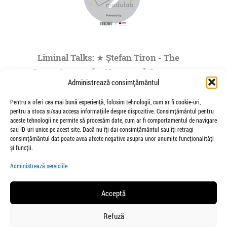
Liminal Talks: ★ Ștefan Tiron - The
Space Agency for Nocturnal Journeys
Administrează consimțământul
to the Origins of the Universe- by
Modulab @POINT
Pentru a oferi cea mai bună experiență, folosim tehnologii, cum ar fi cookie-uri,
pentru a stoca și/sau accesa informațiile despre dispozitive. Consimțământul pentru
de Veioza Arte
aceste tehnologii ne permite să procesăm date, cum ar fi comportamentul de navigare
Stefan Tiron is an artist living and working
sau ID-uri unice pe acest site. Dacă nu îți dai consimțământul sau îți retragi
between Bucharest and Berlin. He is the founder
consimțământul dat poate avea afecte negative asupra unor anumite funcționalități
and co-curator of The Space Agency...
și funcții.
»
1
|
2
|
3
|
4
|
5
...
Administrează serviciile
Pagina 1 din
73
Acceptă
Refuză
salut@veiozaarte.ro