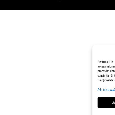
Pentru a oferi
accesa informa
procesăm date,
consimțământu
funcționalități
Administrează 
A