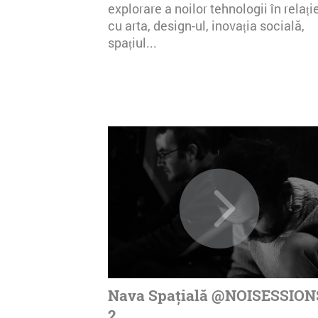
explorare a noilor tehnologii în relați
cu arta, design-ul, inovația socială,
spațiul...
Nava Spațială @NOISESSION
2