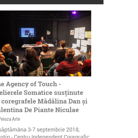
e Agency of Touch -
elierele Somatice susținute
 coregrafele Mădălina Dan și
lentina De Piante Niculae
Veioza Arte
 săptămâna 3-7 septembrie 2018,
notip - Centru Independent Coregrafic