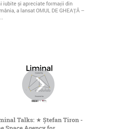
 iubite și apreciate formații din
mânia, a lansat OMUL DE GHEAȚĂ –
..
minal Talks: ★ Ștefan Tiron -
e Space Agency for