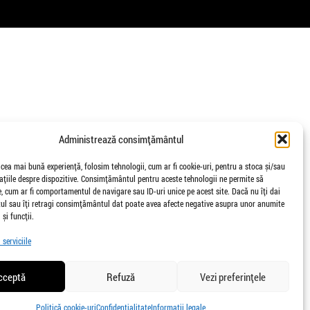
Administrează consimțământul
 cea mai bună experiență, folosim tehnologii, cum ar fi cookie-uri, pentru a stoca și/sau
țiile despre dispozitive. Consimțământul pentru aceste tehnologii ne permite să
 cum ar fi comportamentul de navigare sau ID-uri unice pe acest site. Dacă nu îți dai
l sau îți retragi consimțământul dat poate avea afecte negative asupra unor anumite
 și funcții.
serviciile
cceptă
Refuză
Vezi preferințele
Politică cookie-uri
Confidențialitate
Informații legale