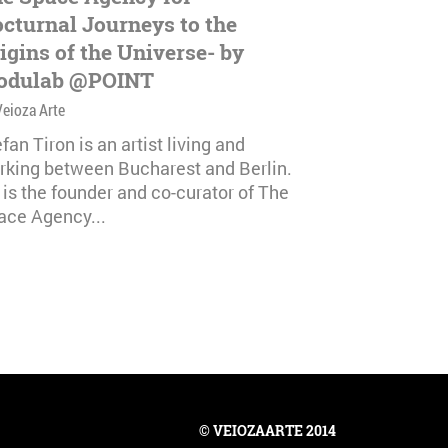
cturnal Journeys to the
igins of the Universe- by
odulab @POINT
Veioza Arte
fan Tiron is an artist living and
rking between Bucharest and Berlin.
 is the founder and co-curator of The
ace Agency...
© VEIOZAARTE 2014