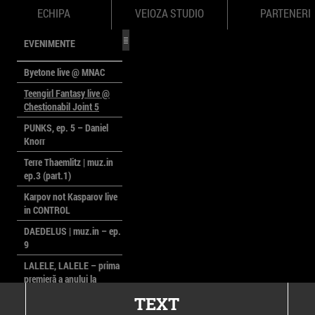
ECHIPA
VEIOZA STUDIO
PARTENERI
EVENIMENTE
Byetone live @ MNAC
Teengirl Fantasy live @
Chestionabil Joint 5
PUNKS, ep. 5 – Daniel
Knorr
Terre Thaemlitz | muz.in
ep.3 (part.1)
Karpov not Kasparov live
in CONTROL
DAEDELUS | muz.in – ep.
9
LALELE, LALELE – prima
premieră a anului la
MACAZ
TEXT
CinePOLSKA – filme