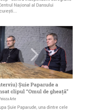
Centrul Național al Dansului
urești...
nterviu) Șuie Paparude a
nsat clipul “Omul de gheață”
Veioza Arte
upa Șuie Paparude, una dintre cele