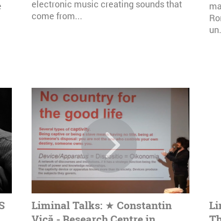
electronic music creating sounds that
e
mai
come from...
Ro
un.
S
Liminal Talks: ★ Constantin
Li
Vică - Research Centre in
Th