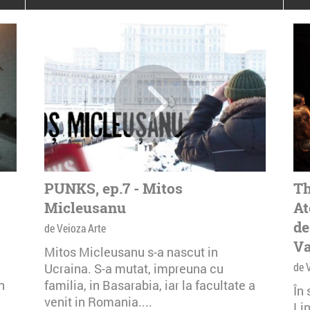
poloneze la București
PEOPLE OF ROMANIA se
lansează la galeria Simeza
All Stars For
Outernational
PUNKS, ep.7 - Mitos
Th
Micleusanu
At
de
de Veioza Arte
Va
Mitos Micleusanu s-a nascut in
de 
Ucraina. S-a mutat, impreuna cu
n
familia, in Basarabia, iar la facultate a
În
venit in Romania....
Li