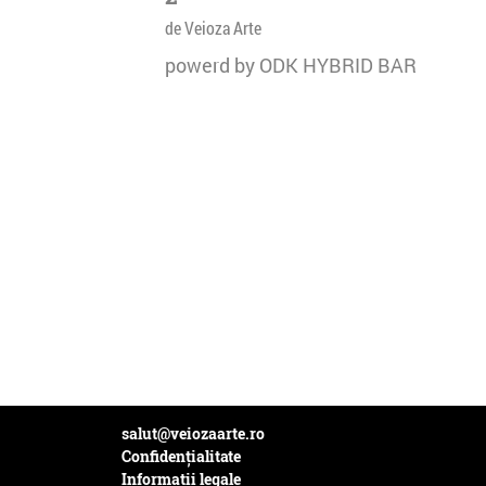
de Veioza Arte
powerd by ODK HYBRID BAR
salut@veiozaarte.ro
Confidențialitate
Informații legale