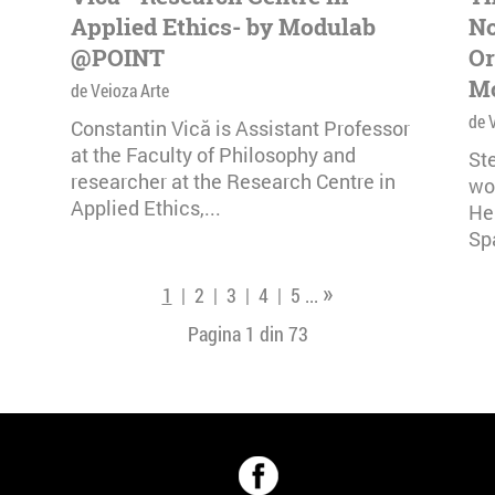
Applied Ethics- by Modulab
No
@POINT
Or
M
de Veioza Arte
de 
Constantin Vică is Assistant Professor
at the Faculty of Philosophy and
Ste
researcher at the Research Centre in
wo
Applied Ethics,...
He
Sp
»
1
|
2
|
3
|
4
|
5
...
Pagina 1 din
73