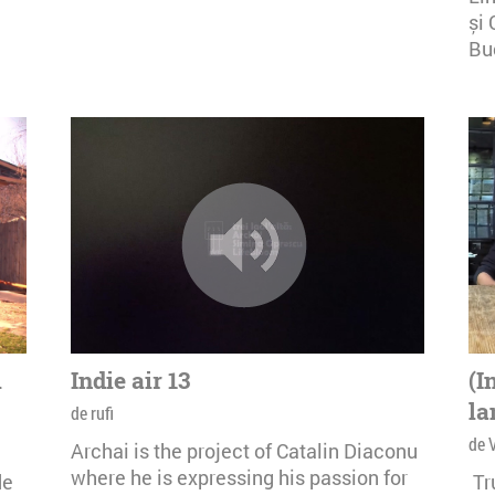
și 
Buc
i
Indie air 13
(I
la
de rufi
de 
Archai is the project of Catalin Diaconu
where he is expressing his passion for
de
Tr