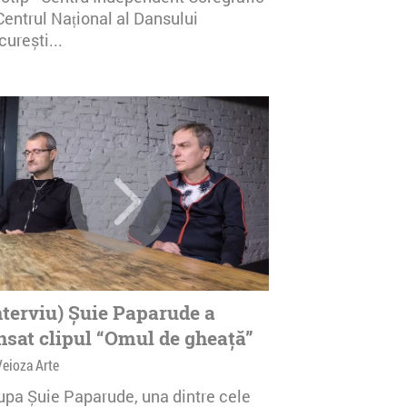
Centrul Național al Dansului
urești...
nterviu) Șuie Paparude a
nsat clipul “Omul de gheață”
Veioza Arte
upa Șuie Paparude, una dintre cele