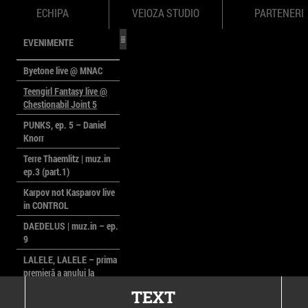
ECHIPA
VEIOZA STUDIO
PARTENERI
EVENIMENTE
Byetone live @ MNAC
Teengirl Fantasy live @
Chestionabil Joint 5
PUNKS, ep. 5 – Daniel
Knorr
Terre Thaemlitz | muz.in
ep.3 (part.1)
Karpov not Kasparov live
in CONTROL
DAEDELUS | muz.in – ep.
9
LALELE, LALELE – prima
premieră a anului la
MACAZ
TEXT
CinePOLSKA – filme