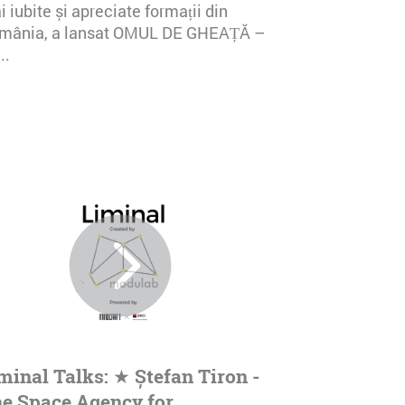
 iubite și apreciate formații din
mânia, a lansat OMUL DE GHEAȚĂ –
..
minal Talks: ★ Ștefan Tiron -
e Space Agency for