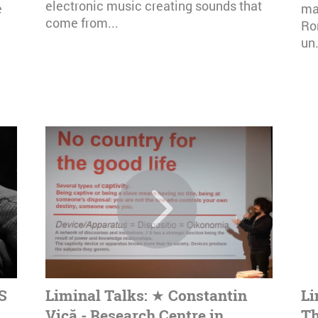
electronic music creating sounds that
e
mai
come from...
Ro
un.
S
Liminal Talks: ★ Constantin
Li
Vică - Research Centre in
Th