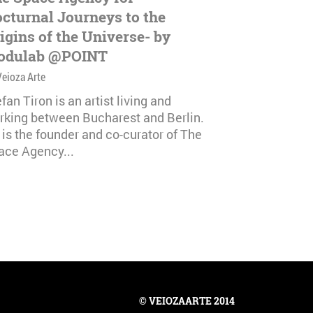
cturnal Journeys to the
igins of the Universe- by
odulab @POINT
Veioza Arte
fan Tiron is an artist living and
rking between Bucharest and Berlin.
 is the founder and co-curator of The
ace Agency...
© VEIOZAARTE 2014