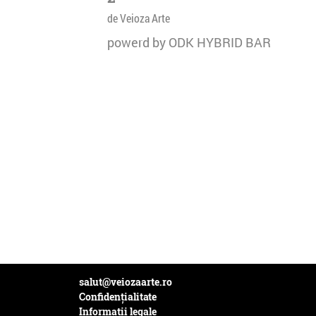
de Veioza Arte
powerd by ODK HYBRID BAR
salut@veiozaarte.ro
Confidențialitate
Informații legale