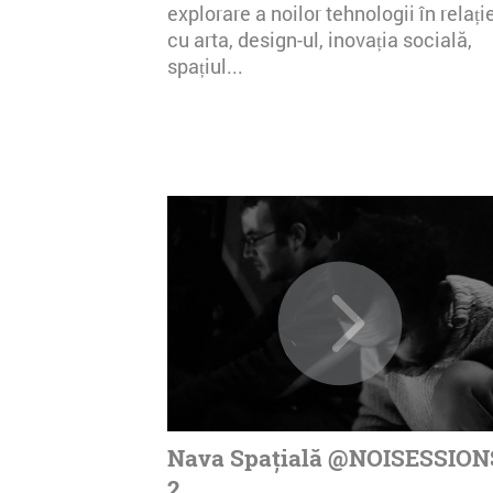
explorare a noilor tehnologii în relați
cu arta, design-ul, inovația socială,
spațiul...
Nava Spațială @NOISESSION
2