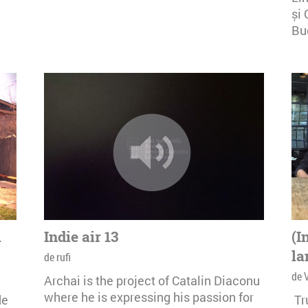
și 
Buc
i
Indie air 13
(I
la
de rufi
de 
Archai is the project of Catalin Diaconu
where he is expressing his passion for
de
Tr