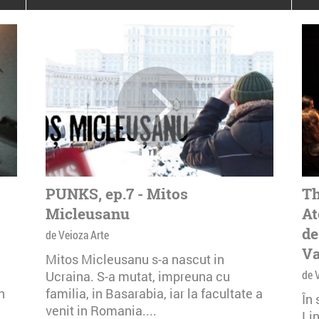
poloneze la București
PEOPLE OF ROMANIA se
lansează la galeria Simeza
All Stars For
Outernational
PUNKS, ep.7 - Mitos
Th
Micleusanu
At
de
de Veioza Arte
Va
Mitos Micleusanu s-a nascut in
de 
Ucraina. S-a mutat, impreuna cu
n
familia, in Basarabia, iar la facultate a
În
venit in Romania....
Li