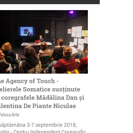
e Agency of Touch -
elierele Somatice susținute
 coregrafele Mădălina Dan și
lentina De Piante Niculae
Veioza Arte
 săptămâna 3-7 septembrie 2018,
notip - Centru Independent Coregrafic