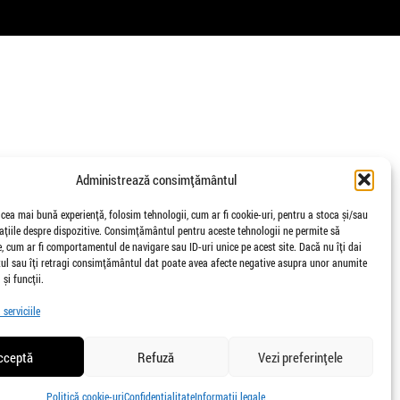
Administrează consimțământul
 cea mai bună experiență, folosim tehnologii, cum ar fi cookie-uri, pentru a stoca și/sau
țiile despre dispozitive. Consimțământul pentru aceste tehnologii ne permite să
 cum ar fi comportamentul de navigare sau ID-uri unice pe acest site. Dacă nu îți dai
l sau îți retragi consimțământul dat poate avea afecte negative asupra unor anumite
 și funcții.
serviciile
cceptă
Refuză
Vezi preferințele
Politică cookie-uri
Confidențialitate
Informații legale