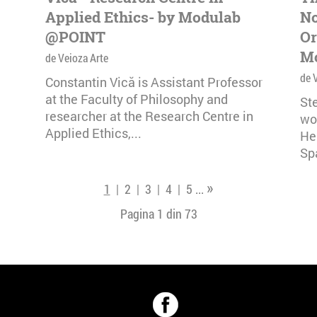
Applied Ethics- by Modulab
No
@POINT
Or
M
de Veioza Arte
de 
Constantin Vică is Assistant Professor
at the Faculty of Philosophy and
Ste
researcher at the Research Centre in
wo
Applied Ethics,...
He
Sp
»
1
|
2
|
3
|
4
|
5
...
Pagina 1 din
73