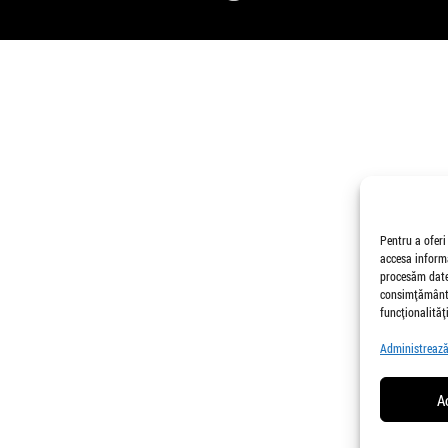
Pentru a oferi
accesa informa
procesăm date,
consimțământu
funcționalități
Administrează 
A