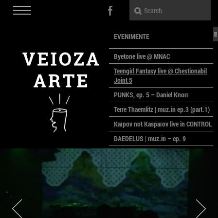
EVENIMENTE
Byetone live @ MNAC
Teengirl Fantasy live @ Chestionabil
Joint 5
PUNKS, ep. 5 – Daniel Knorr
Terre Thaemlitz | muz.in ep.3 (part.1)
Karpov not Kasparov live in CONTROL
DAEDELUS | muz.in – ep. 9
LALELE, LALELE – prima premieră a
anului la MACAZ
CinePOLSKA – filme poloneze la
București
PEOPLE OF ROMANIA se lansează la
galeria Simeza