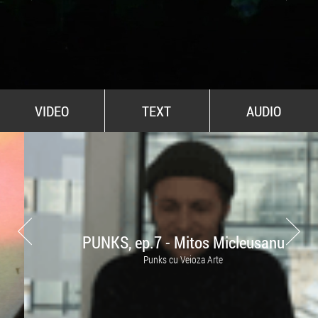
All Stars For Outernational
VIDEO
TEXT
AUDIO
PUNKS, ep.7 - Mitos Micleusanu
Punks cu Veioza Arte