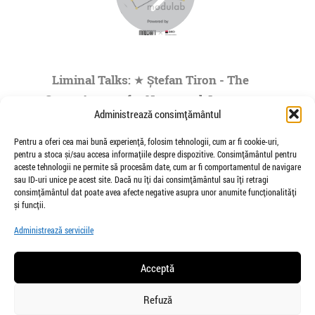
Liminal Talks: ★ Ștefan Tiron - The
Space Agency for Nocturnal Journeys
Administrează consimțământul
to the Origins of the Universe- by
Modulab @POINT
Pentru a oferi cea mai bună experiență, folosim tehnologii, cum ar fi cookie-uri,
pentru a stoca și/sau accesa informațiile despre dispozitive. Consimțământul pentru
de Veioza Arte
aceste tehnologii ne permite să procesăm date, cum ar fi comportamentul de navigare
Stefan Tiron is an artist living and working
sau ID-uri unice pe acest site. Dacă nu îți dai consimțământul sau îți retragi
between Bucharest and Berlin. He is the founder
consimțământul dat poate avea afecte negative asupra unor anumite funcționalități
and co-curator of The Space Agency...
și funcții.
»
1
|
2
|
3
|
4
|
5
...
Administrează serviciile
Pagina 1 din
73
Acceptă
Refuză
salut@veiozaarte.ro