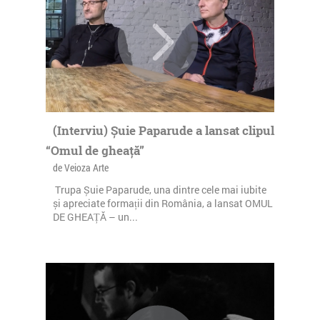
(Interviu) Șuie Paparude a lansat clipul
“Omul de gheață”
de Veioza Arte
Trupa Șuie Paparude, una dintre cele mai iubite
și apreciate formații din România, a lansat OMUL
DE GHEAȚĂ – un...