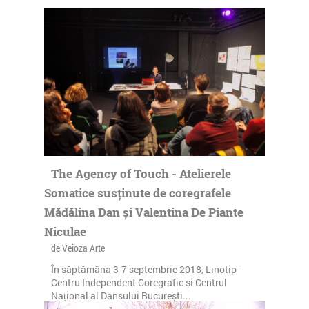
The Agency of Touch - Atelierele
Somatice susținute de coregrafele
Mădălina Dan și Valentina De Piante
Niculae
de Veioza Arte
În săptămâna 3-7 septembrie 2018, Linotip -
Centru Independent Coregrafic și Centrul
Național al Dansului București...