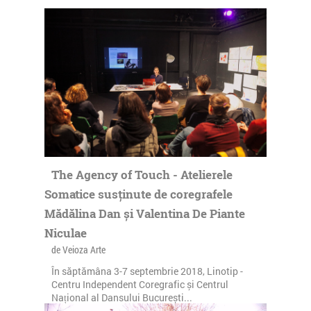
The Agency of Touch - Atelierele
Somatice susținute de coregrafele
Mădălina Dan și Valentina De Piante
Niculae
de Veioza Arte
În săptămâna 3-7 septembrie 2018, Linotip -
Centru Independent Coregrafic și Centrul
Național al Dansului București...