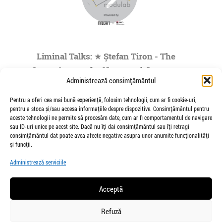
Liminal Talks: ★ Ștefan Tiron - The
Space Agency for Nocturnal Journeys
Administrează consimțământul
to the Origins of the Universe- by
Modulab @POINT
Pentru a oferi cea mai bună experiență, folosim tehnologii, cum ar fi cookie-uri,
pentru a stoca și/sau accesa informațiile despre dispozitive. Consimțământul pentru
de Veioza Arte
aceste tehnologii ne permite să procesăm date, cum ar fi comportamentul de navigare
Stefan Tiron is an artist living and working
sau ID-uri unice pe acest site. Dacă nu îți dai consimțământul sau îți retragi
between Bucharest and Berlin. He is the founder
consimțământul dat poate avea afecte negative asupra unor anumite funcționalități
and co-curator of The Space Agency...
și funcții.
»
1
|
2
|
3
|
4
|
5
...
Administrează serviciile
Pagina 1 din
73
Acceptă
Refuză
salut@veiozaarte.ro