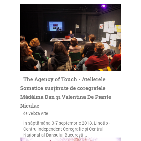
The Agency of Touch - Atelierele
Somatice susținute de coregrafele
Mădălina Dan și Valentina De Piante
Niculae
de Veioza Arte
În săptămâna 3-7 septembrie 2018, Linotip -
Centru Independent Coregrafic și Centrul
Național al Dansului București...