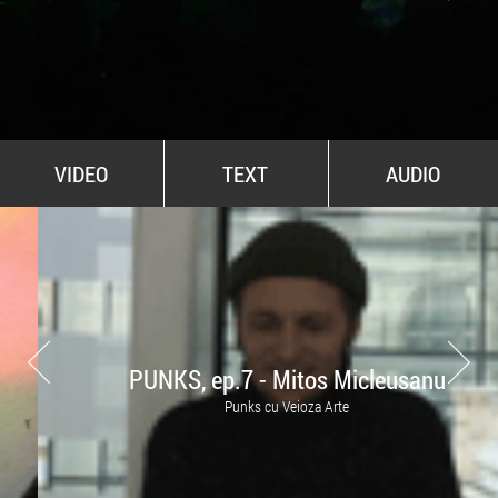
All Stars For Outernational
VIDEO
TEXT
AUDIO
PUNKS, ep.7 - Mitos Micleusanu
Punks cu Veioza Arte