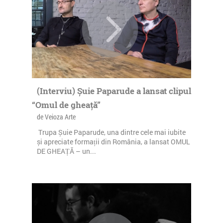
(Interviu) Șuie Paparude a lansat clipul
“Omul de gheață”
de Veioza Arte
Trupa Șuie Paparude, una dintre cele mai iubite
și apreciate formații din România, a lansat OMUL
DE GHEAȚĂ – un...