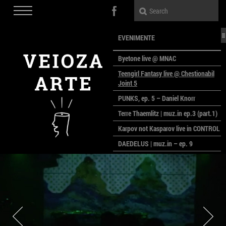
EVENIMENTE
Byetone live @ MNAC
Teengirl Fantasy live @ Chestionabil
Joint 5
PUNKS, ep. 5 – Daniel Knorr
Terre Thaemlitz | muz.in ep.3 (part.1)
Karpov not Kasparov live in CONTROL
DAEDELUS | muz.in – ep. 9
LALELE, LALELE – prima premieră a
anului la MACAZ
CinePOLSKA – filme poloneze la
București
PEOPLE OF ROMANIA se lansează la
galeria Simeza