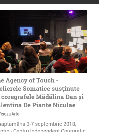
e Agency of Touch -
elierele Somatice susținute
 coregrafele Mădălina Dan și
lentina De Piante Niculae
Veioza Arte
 săptămâna 3-7 septembrie 2018,
notip - Centru Independent Coregrafic