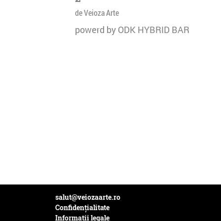
de Veioza Arte
powerd by ODK HYBRID BAR
salut@veiozaarte.ro
Confidențialitate
Informații legale