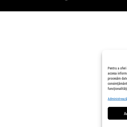
Pentru a oferi
accesa informa
procesăm date,
consimțământu
funcționalități
Administrează 
A