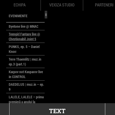
ECHIPA
VEIOZA STUDIO
PARTENERI
EVENIMENTE
Byetone live @ MNAC
Teengirl Fantasy live @
Chestionabil Joint 5
PUNKS, ep. 5 – Daniel
Knorr
Terre Thaemlitz | muz.in
ep.3 (part.1)
Karpov not Kasparov live
in CONTROL
DAEDELUS | muz.in – ep.
9
LALELE, LALELE – prima
premieră a anului la
MACAZ
TEXT
CinePOLSKA – filme