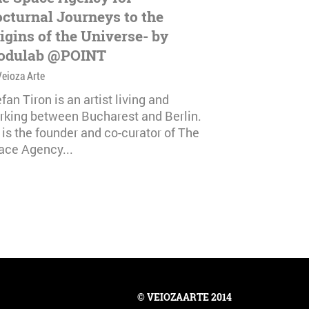
cturnal Journeys to the
igins of the Universe- by
odulab @POINT
Veioza Arte
fan Tiron is an artist living and
rking between Bucharest and Berlin.
 is the founder and co-curator of The
ace Agency...
© VEIOZAARTE 2014