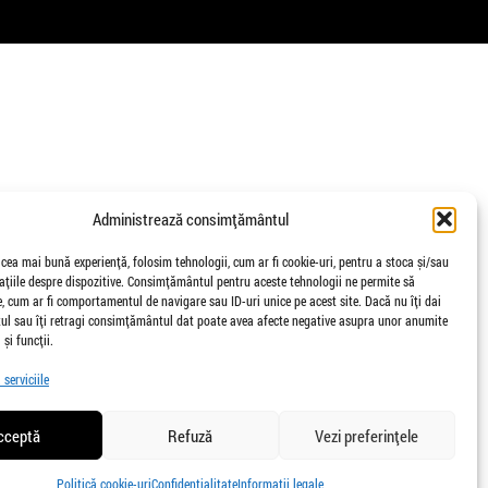
Administrează consimțământul
 cea mai bună experiență, folosim tehnologii, cum ar fi cookie-uri, pentru a stoca și/sau
țiile despre dispozitive. Consimțământul pentru aceste tehnologii ne permite să
 cum ar fi comportamentul de navigare sau ID-uri unice pe acest site. Dacă nu îți dai
l sau îți retragi consimțământul dat poate avea afecte negative asupra unor anumite
 și funcții.
serviciile
cceptă
Refuză
Vezi preferințele
Politică cookie-uri
Confidențialitate
Informații legale