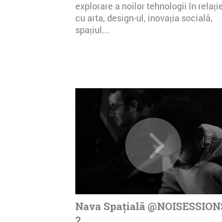
explorare a noilor tehnologii în relați
cu arta, design-ul, inovația socială,
spațiul...
Nava Spațială @NOISESSION
2