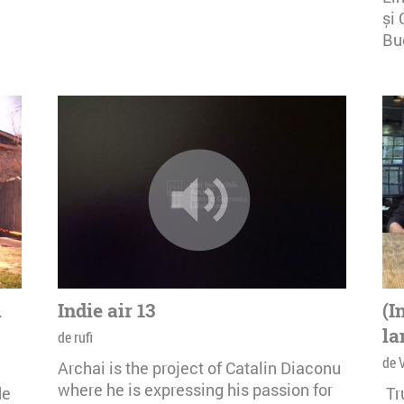
și 
Buc
i
Indie air 13
(I
la
de rufi
de 
Archai is the project of Catalin Diaconu
where he is expressing his passion for
de
Tr