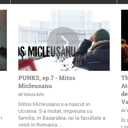
poloneze la București
PEOPLE OF ROMANIA se
lansează la galeria Simeza
All Stars For
Outernational
PUNKS, ep.7 - Mitos
Th
Micleusanu
At
de
de Veioza Arte
Va
Mitos Micleusanu s-a nascut in
de 
Ucraina. S-a mutat, impreuna cu
n
familia, in Basarabia, iar la facultate a
În
venit in Romania....
Li