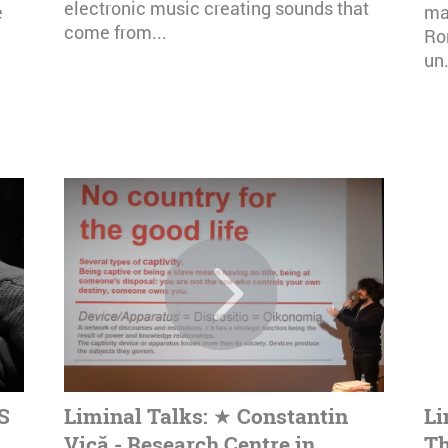
electronic music creating sounds that
e
mai
come from...
Ro
un.
S
Liminal Talks: ★ Constantin
Li
Vică - Research Centre in
Th