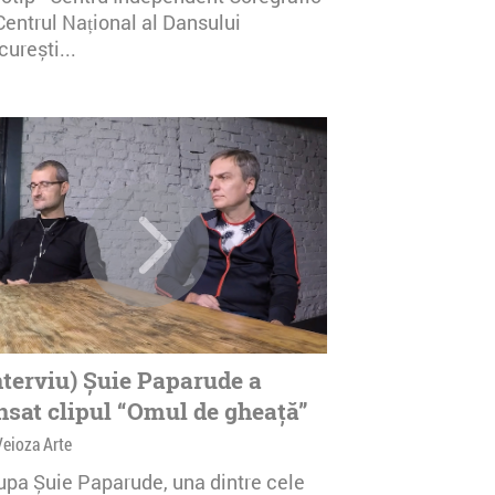
Centrul Național al Dansului
urești...
nterviu) Șuie Paparude a
nsat clipul “Omul de gheață”
Veioza Arte
upa Șuie Paparude, una dintre cele