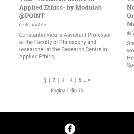
Applied Ethics- by Modulab
No
@POINT
Or
M
de Veioza Arte
de 
Constantin Vică is Assistant Professor
at the Faculty of Philosophy and
Ste
researcher at the Research Centre in
wo
Applied Ethics,...
He
Sp
»
1
|
2
|
3
|
4
|
5
...
Pagina 1 din
73