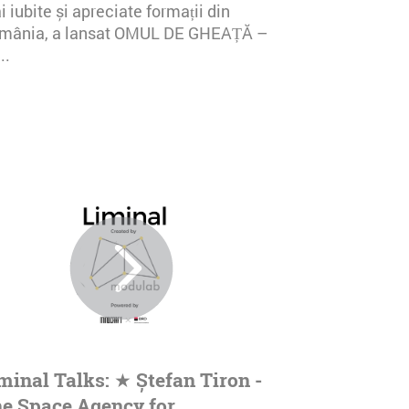
 iubite și apreciate formații din
mânia, a lansat OMUL DE GHEAȚĂ –
..
minal Talks: ★ Ștefan Tiron -
e Space Agency for