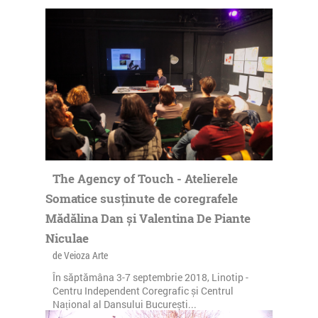
The Agency of Touch - Atelierele
Somatice susținute de coregrafele
Mădălina Dan și Valentina De Piante
Niculae
de Veioza Arte
În săptămâna 3-7 septembrie 2018, Linotip -
Centru Independent Coregrafic și Centrul
Național al Dansului București...