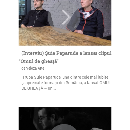
(Interviu) Șuie Paparude a lansat clipul
“Omul de gheață”
de Veioza Arte
Trupa Șuie Paparude, una dintre cele mai iubite
și apreciate formații din România, a lansat OMUL
DE GHEAȚĂ – un...