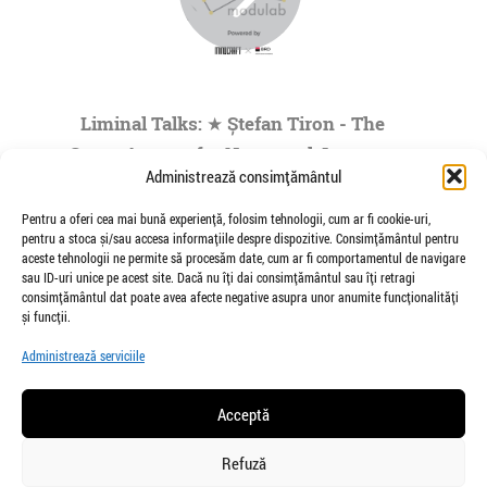
Liminal Talks: ★ Ștefan Tiron - The
Space Agency for Nocturnal Journeys
Administrează consimțământul
to the Origins of the Universe- by
Modulab @POINT
Pentru a oferi cea mai bună experiență, folosim tehnologii, cum ar fi cookie-uri,
pentru a stoca și/sau accesa informațiile despre dispozitive. Consimțământul pentru
de Veioza Arte
aceste tehnologii ne permite să procesăm date, cum ar fi comportamentul de navigare
Stefan Tiron is an artist living and working
sau ID-uri unice pe acest site. Dacă nu îți dai consimțământul sau îți retragi
between Bucharest and Berlin. He is the founder
consimțământul dat poate avea afecte negative asupra unor anumite funcționalități
and co-curator of The Space Agency...
și funcții.
»
1
|
2
|
3
|
4
|
5
...
Administrează serviciile
Pagina 1 din
73
Acceptă
Refuză
salut@veiozaarte.ro