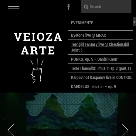
EVENIMENTE
Byetone live @ MNAC
Teengirl Fantasy live @ Chestionabil
Joint 5
PUNKS, ep. 5 – Daniel Knorr
Terre Thaemlitz | muz.in ep.3 (part.1)
Karpov not Kasparov live in CONTROL
DAEDELUS | muz.in – ep. 9
LALELE, LALELE – prima premieră a
anului la MACAZ
CinePOLSKA – filme poloneze la
București
PEOPLE OF ROMANIA se lansează la
galeria Simeza