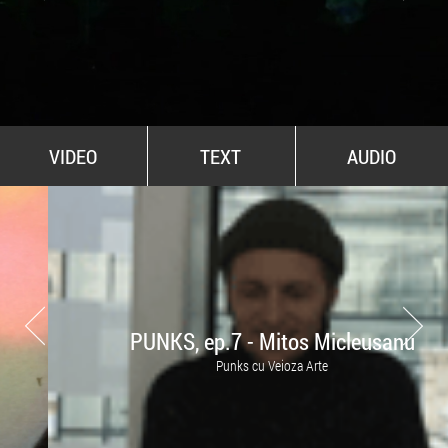
All Stars For Outernational
VIDEO
TEXT
AUDIO
PUNKS, ep.7 - Mitos Micleusanu
Punks cu Veioza Arte