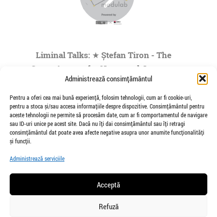
Liminal Talks: ★ Ștefan Tiron - The
Space Agency for Nocturnal Journeys
Administrează consimțământul
to the Origins of the Universe- by
Modulab @POINT
Pentru a oferi cea mai bună experiență, folosim tehnologii, cum ar fi cookie-uri,
pentru a stoca și/sau accesa informațiile despre dispozitive. Consimțământul pentru
de Veioza Arte
aceste tehnologii ne permite să procesăm date, cum ar fi comportamentul de navigare
Stefan Tiron is an artist living and working
sau ID-uri unice pe acest site. Dacă nu îți dai consimțământul sau îți retragi
between Bucharest and Berlin. He is the founder
consimțământul dat poate avea afecte negative asupra unor anumite funcționalități
and co-curator of The Space Agency...
și funcții.
»
1
|
2
|
3
|
4
|
5
...
Administrează serviciile
Pagina 1 din
73
Acceptă
Refuză
salut@veiozaarte.ro