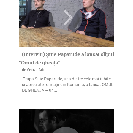
(Interviu) Șuie Paparude a lansat clipul
“Omul de gheață”
de Veioza Arte
Trupa Șuie Paparude, una dintre cele mai iubite
și apreciate formații din România, a lansat OMUL
DE GHEAȚĂ – un...