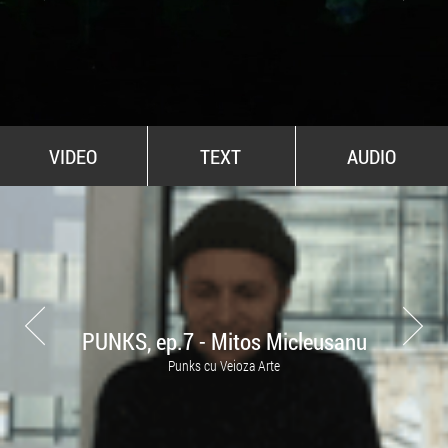
All Stars For Outernational
VIDEO
TEXT
AUDIO
PUNKS, ep.7 - Mitos Micleusanu
Punks cu Veioza Arte