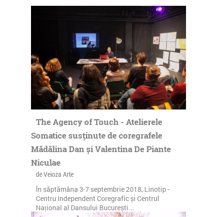
The Agency of Touch - Atelierele
Somatice susținute de coregrafele
Mădălina Dan și Valentina De Piante
Niculae
de Veioza Arte
În săptămâna 3-7 septembrie 2018, Linotip -
Centru Independent Coregrafic și Centrul
Național al Dansului București...