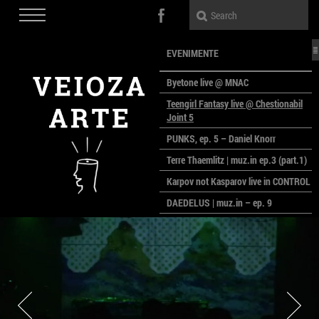
EVENIMENTE
Byetone live @ MNAC
Teengirl Fantasy live @ Chestionabil
Joint 5
PUNKS, ep. 5 – Daniel Knorr
Terre Thaemlitz | muz.in ep.3 (part.1)
Karpov not Kasparov live in CONTROL
DAEDELUS | muz.in – ep. 9
LALELE, LALELE – prima premieră a
anului la MACAZ
CinePOLSKA – filme poloneze la
București
PEOPLE OF ROMANIA se lansează la
galeria Simeza