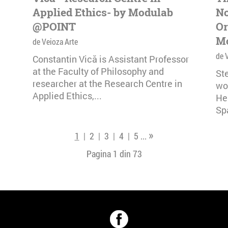
Applied Ethics- by Modulab
No
@POINT
Or
M
de Veioza Arte
de 
Constantin Vică is Assistant Professor
at the Faculty of Philosophy and
Ste
researcher at the Research Centre in
wo
Applied Ethics,...
He
Sp
»
1
|
2
|
3
|
4
|
5
...
Pagina 1 din
73