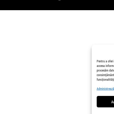
Pentru a oferi
accesa informa
procesăm date,
consimțământu
funcționalități
Administrează 
A