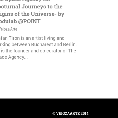
cturnal Journeys to the
igins of the Universe- by
odulab @POINT
Veioza Arte
fan Tiron is an artist living and
rking between Bucharest and Berlin.
 is the founder and co-curator of The
ace Agency...
© VEIOZAARTE 2014