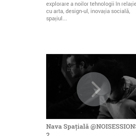
explorare a noilor tehnologii în relați
cu arta, design-ul, inovația socială,
spațiul...
Nava Spațială @NOISESSION
2