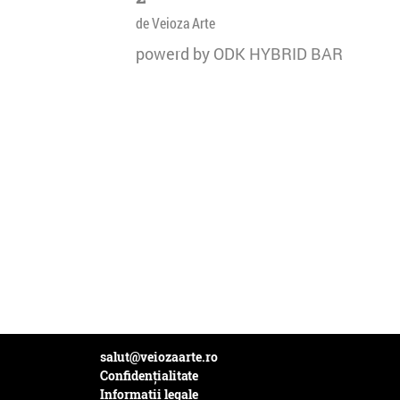
de Veioza Arte
powerd by ODK HYBRID BAR
salut@veiozaarte.ro
Confidențialitate
Informații legale