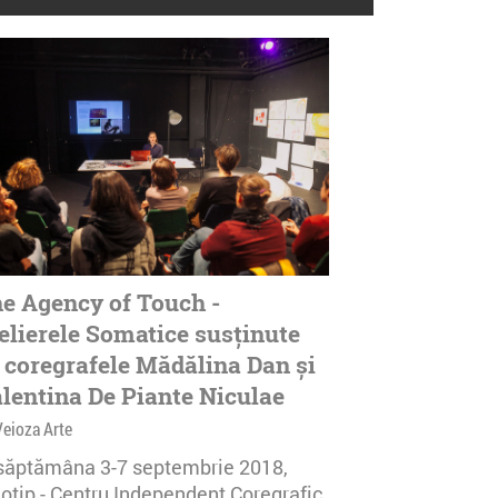
e Agency of Touch -
elierele Somatice susținute
 coregrafele Mădălina Dan și
lentina De Piante Niculae
Veioza Arte
 săptămâna 3-7 septembrie 2018,
notip - Centru Independent Coregrafic