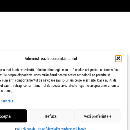
Administrează consimțământul
 cea mai bună experiență, folosim tehnologii, cum ar fi cookie-uri, pentru a stoca și/sau
țiile despre dispozitive. Consimțământul pentru aceste tehnologii ne permite să
 cum ar fi comportamentul de navigare sau ID-uri unice pe acest site. Dacă nu îți dai
l sau îți retragi consimțământul dat poate avea afecte negative asupra unor anumite
 și funcții.
serviciile
cceptă
Refuză
Vezi preferințele
Politică cookie-uri
Confidențialitate
Informații legale