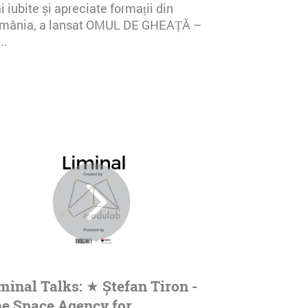
 iubite și apreciate formații din
mânia, a lansat OMUL DE GHEAȚĂ –
..
minal Talks: ★ Ștefan Tiron -
e Space Agency for