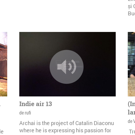
și 
Buc
i
Indie air 13
(I
la
de rufi
de 
Archai is the project of Catalin Diaconu
where he is expressing his passion for
de
Tr