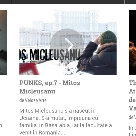
poloneze la București
PEOPLE OF ROMANIA se
lansează la galeria Simeza
All Stars For
Outernational
PUNKS, ep.7 - Mitos
Th
Micleusanu
At
de
de Veioza Arte
Va
Mitos Micleusanu s-a nascut in
de 
Ucraina. S-a mutat, impreuna cu
n
familia, in Basarabia, iar la facultate a
În
venit in Romania....
Li