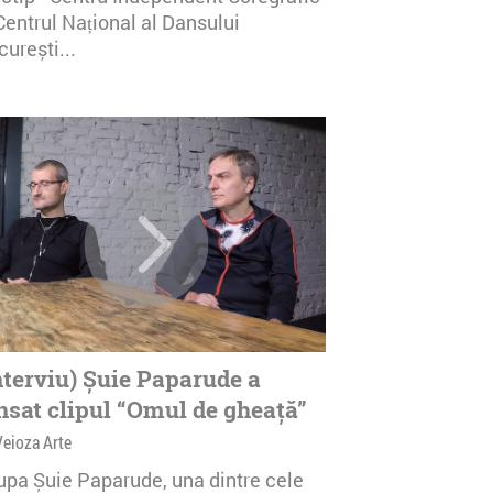
Centrul Național al Dansului
urești...
nterviu) Șuie Paparude a
nsat clipul “Omul de gheață”
Veioza Arte
upa Șuie Paparude, una dintre cele