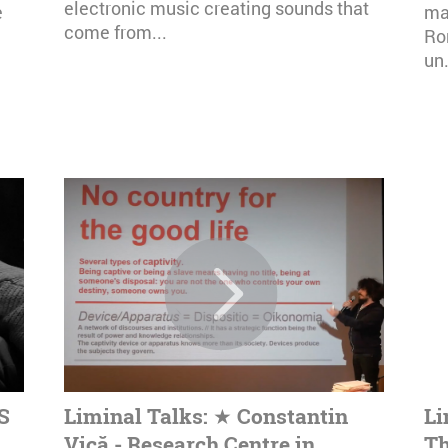
electronic music creating sounds that
e
mai
come from...
Ro
un.
S
Liminal Talks: ★ Constantin
Li
Vică - Research Centre in
Th