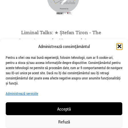
Liminal Talks: ★ Ștefan Tiron - The
Space Agency for Nocturnal Journeys
Administrează consimțământul
to the Origins of the Universe- by
Modulab @POINT
Pentru a oferi cea mai bună experiență, folosim tehnologii, cum ar fi cookie-uri,
pentru a stoca și/sau accesa informațiile despre dispozitive. Consimțământul pentru
de Veioza Arte
aceste tehnologii ne permite să procesăm date, cum ar fi comportamentul de navigare
Stefan Tiron is an artist living and working
sau ID-uri unice pe acest site. Dacă nu îți dai consimțământul sau îți retragi
between Bucharest and Berlin. He is the founder
consimțământul dat poate avea afecte negative asupra unor anumite funcționalități
and co-curator of The Space Agency...
și funcții.
»
1
|
2
|
3
|
4
|
5
...
Administrează serviciile
Pagina 1 din
73
Acceptă
Refuză
salut@veiozaarte.ro