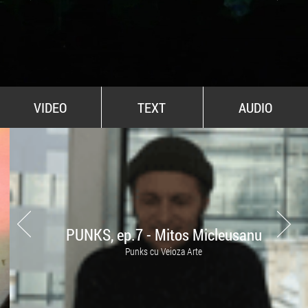
All Stars For Outernational
VIDEO
TEXT
AUDIO
PUNKS, ep.7 - Mitos Micleusanu
Punks cu Veioza Arte