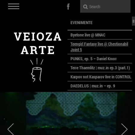
EVENIMENTE
Byetone live @ MNAC
Teengirl Fantasy live @ Chestionabil
Joint 5
PUNKS, ep. 5 – Daniel Knorr
Terre Thaemlitz | muz.in ep.3 (part.1)
Karpov not Kasparov live in CONTROL
DAEDELUS | muz.in – ep. 9
LALELE, LALELE – prima premieră a
anului la MACAZ
CinePOLSKA – filme poloneze la
București
PEOPLE OF ROMANIA se lansează la
galeria Simeza