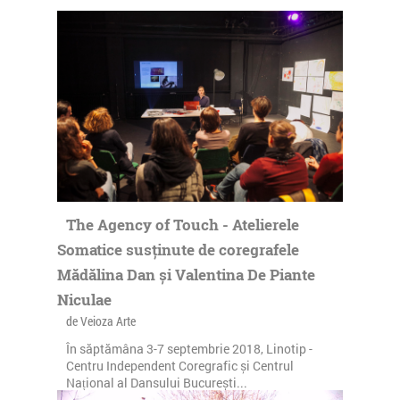
The Agency of Touch - Atelierele
Somatice susținute de coregrafele
Mădălina Dan și Valentina De Piante
Niculae
de Veioza Arte
În săptămâna 3-7 septembrie 2018, Linotip -
Centru Independent Coregrafic și Centrul
Național al Dansului București...