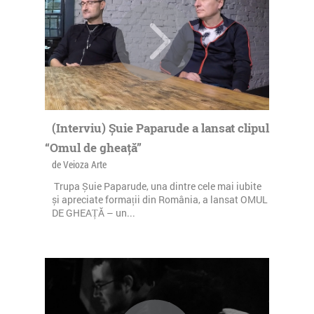
(Interviu) Șuie Paparude a lansat clipul
“Omul de gheață”
de Veioza Arte
Trupa Șuie Paparude, una dintre cele mai iubite
și apreciate formații din România, a lansat OMUL
DE GHEAȚĂ – un...