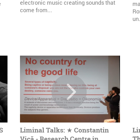
electronic music creating sounds that
e
mai
come from...
Ro
un.
S
Liminal Talks: ★ Constantin
Li
Vică - Research Centre in
Th