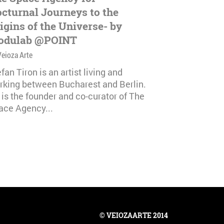
cturnal Journeys to the
igins of the Universe- by
odulab @POINT
Veioza Arte
fan Tiron is an artist living and
rking between Bucharest and Berlin.
 is the founder and co-curator of The
ace Agency...
© VEIOZAARTE 2014