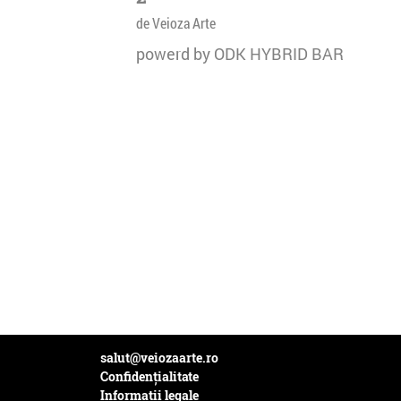
de Veioza Arte
powerd by ODK HYBRID BAR
salut@veiozaarte.ro
Confidențialitate
Informații legale