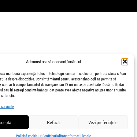
Administrează consimțământul
 cea mai bună experiență, folosim tehnologii, cum ar fi cookie-uri, pentru a stoca și/sau
țiile despre dispozitive. Consimțământul pentru aceste tehnologii ne permite să
 cum ar fi comportamentul de navigare sau ID-uri unice pe acest site. Dacă nu îți dai
l sau îți retragi consimțământul dat poate avea afecte negative asupra unor anumite
 și funcții.
serviciile
cceptă
Refuză
Vezi preferințele
Politică cookie-uri
Confidențialitate
Informații legale