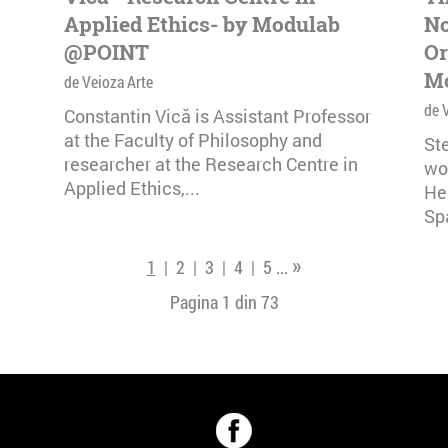
Applied Ethics- by Modulab
No
@POINT
Or
M
de Veioza Arte
de 
Constantin Vică is Assistant Professor
at the Faculty of Philosophy and
Ste
researcher at the Research Centre in
wo
Applied Ethics,...
He
Sp
»
1
|
2
|
3
|
4
|
5
...
Pagina 1 din
73