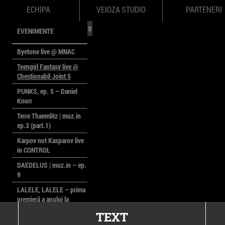
ECHIPA
VEIOZA STUDIO
PARTENERI
EVENIMENTE
Byetone live @ MNAC
Teengirl Fantasy live @
Chestionabil Joint 5
PUNKS, ep. 5 – Daniel
Knorr
Terre Thaemlitz | muz.in
ep.3 (part.1)
Karpov not Kasparov live
in CONTROL
DAEDELUS | muz.in – ep.
9
LALELE, LALELE – prima
premieră a anului la
MACAZ
TEXT
CinePOLSKA – filme