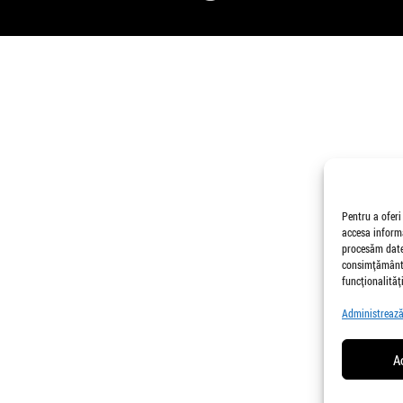
Pentru a oferi
accesa informa
procesăm date,
consimțământu
funcționalități
Administrează 
A