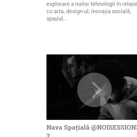
explorare a noilor tehnologii în relați
cu arta, design-ul, inovația socială,
spațiul...
Nava Spațială @NOISESSION
2