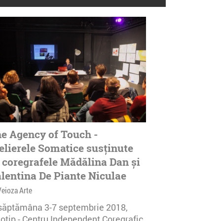
e Agency of Touch -
elierele Somatice susținute
 coregrafele Mădălina Dan și
lentina De Piante Niculae
Veioza Arte
 săptămâna 3-7 septembrie 2018,
notip - Centru Independent Coregrafic