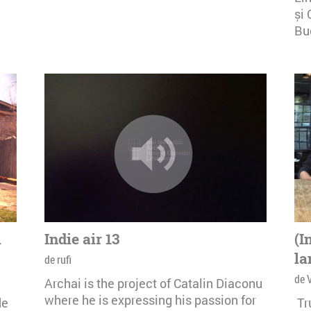
și 
Buc
i
Indie air 13
(I
la
de rufi
de 
Archai is the project of Catalin Diaconu
where he is expressing his passion for
de
Tr