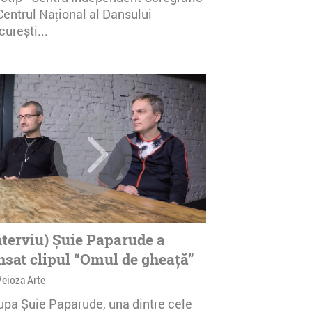
Centrul Național al Dansului
urești...
nterviu) Șuie Paparude a
nsat clipul “Omul de gheață”
Veioza Arte
upa Șuie Paparude, una dintre cele