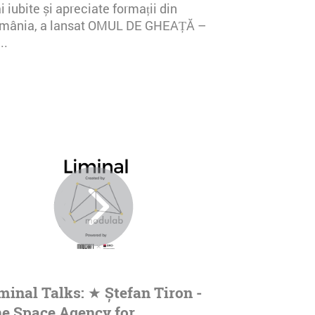
 iubite și apreciate formații din
mânia, a lansat OMUL DE GHEAȚĂ –
..
minal Talks: ★ Ștefan Tiron -
e Space Agency for