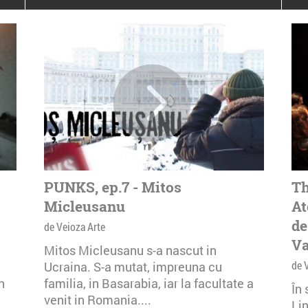
poloneze la București
PEOPLE OF ROMANIA se
lansează la galeria Simeza
All Stars For
Outernational
PUNKS, ep.7 - Mitos
Th
Micleusanu
At
de
de Veioza Arte
Va
Mitos Micleusanu s-a nascut in
de 
Ucraina. S-a mutat, impreuna cu
n
familia, in Basarabia, iar la facultate a
În
venit in Romania....
Li