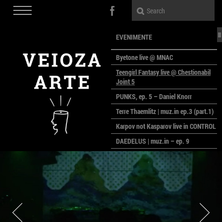
EVENIMENTE
Byetone live @ MNAC
Teengirl Fantasy live @ Chestionabil
Joint 5
PUNKS, ep. 5 – Daniel Knorr
Terre Thaemlitz | muz.in ep.3 (part.1)
Karpov not Kasparov live in CONTROL
DAEDELUS | muz.in – ep. 9
LALELE, LALELE – prima premieră a
anului la MACAZ
CinePOLSKA – filme poloneze la
București
PEOPLE OF ROMANIA se lansează la
galeria Simeza