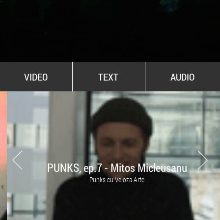
All Stars For Outernational
VIDEO
TEXT
AUDIO
PUNKS, ep.7 - Mitos Micleusanu
Punks cu Veioza Arte