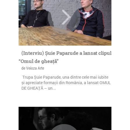
(Interviu) Șuie Paparude a lansat clipul
“Omul de gheață”
de Veioza Arte
Trupa Șuie Paparude, una dintre cele mai iubite
și apreciate formații din România, a lansat OMUL
DE GHEAȚĂ – un...