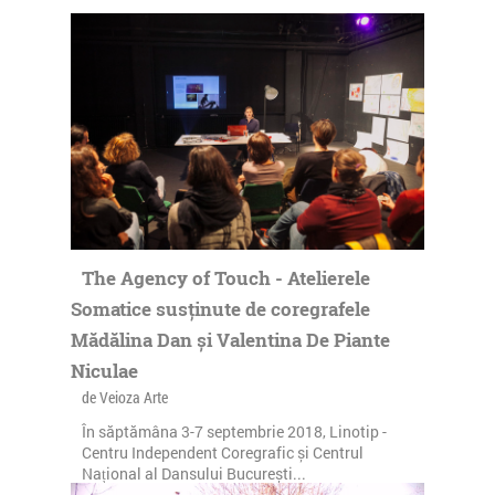
The Agency of Touch - Atelierele
Somatice susținute de coregrafele
Mădălina Dan și Valentina De Piante
Niculae
de Veioza Arte
În săptămâna 3-7 septembrie 2018, Linotip -
Centru Independent Coregrafic și Centrul
Național al Dansului București...