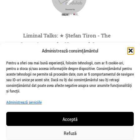
Liminal Talks: ★ Ștefan Tiron - The
Space Agency for Nocturnal Journeys
Administrează consimțământul
to the Origins of the Universe- by
Modulab @POINT
Pentru a oferi cea mai bună experiență, folosim tehnologii, cum ar fi cookie-uri,
pentru a stoca și/sau accesa informațiile despre dispozitive. Consimțământul pentru
de Veioza Arte
aceste tehnologii ne permite să procesăm date, cum ar fi comportamentul de navigare
Stefan Tiron is an artist living and working
sau ID-uri unice pe acest site. Dacă nu îți dai consimțământul sau îți retragi
between Bucharest and Berlin. He is the founder
consimțământul dat poate avea afecte negative asupra unor anumite funcționalități
and co-curator of The Space Agency...
și funcții.
»
1
|
2
|
3
|
4
|
5
...
Administrează serviciile
Pagina 1 din
73
Acceptă
Refuză
salut@veiozaarte.ro