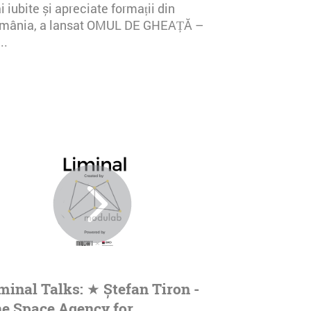
 iubite și apreciate formații din
mânia, a lansat OMUL DE GHEAȚĂ –
..
minal Talks: ★ Ștefan Tiron -
e Space Agency for