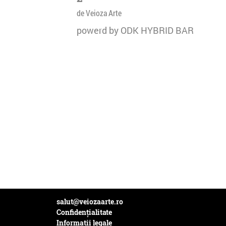
de Veioza Arte
powerd by ODK HYBRID BAR
salut@veiozaarte.ro
Confidențialitate
Informații legale