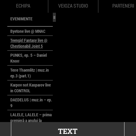
ECHIPA
VEIOZA STUDIO
PARTENERI
EVENIMENTE
Byetone live @ MNAC
Teengirl Fantasy live @
Chestionabil Joint 5
PUNKS, ep. 5 – Daniel
Knorr
Terre Thaemlitz | muz.in
ep.3 (part.1)
Karpov not Kasparov live
in CONTROL
DAEDELUS | muz.in – ep.
9
LALELE, LALELE – prima
premieră a anului la
MACAZ
TEXT
CinePOLSKA – filme