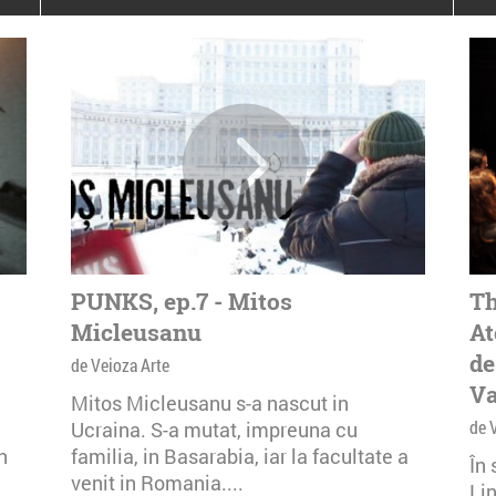
poloneze la București
PEOPLE OF ROMANIA se
lansează la galeria Simeza
All Stars For
Outernational
PUNKS, ep.7 - Mitos
Th
Micleusanu
At
de
de Veioza Arte
Va
Mitos Micleusanu s-a nascut in
de 
Ucraina. S-a mutat, impreuna cu
n
familia, in Basarabia, iar la facultate a
În
venit in Romania....
Li