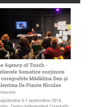
e Agency of Touch -
elierele Somatice susținute
 coregrafele Mădălina Dan și
lentina De Piante Niculae
Veioza Arte
 săptămâna 3-7 septembrie 2018,
notip - Centru Independent Coregrafic