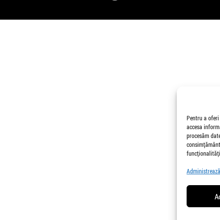
Pentru a oferi
accesa informa
procesăm date,
consimțământu
funcționalități
Administrează 
A