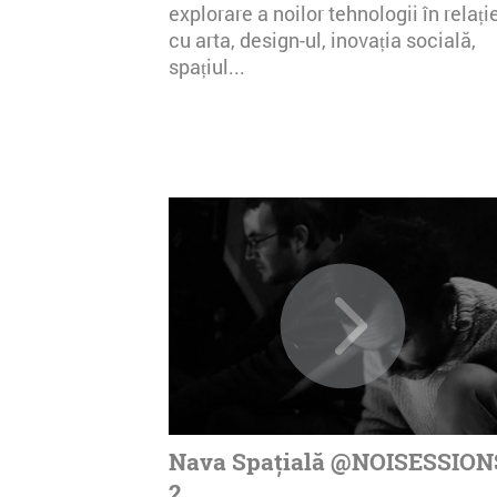
explorare a noilor tehnologii în relați
cu arta, design-ul, inovația socială,
spațiul...
Nava Spațială @NOISESSION
2