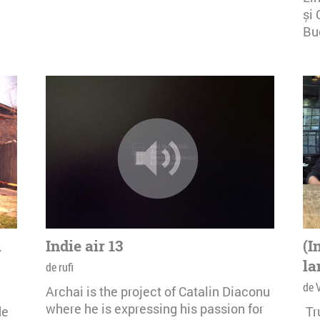
și 
Buc
i
Indie air 13
(I
la
de rufi
de 
Archai is the project of Catalin Diaconu
where he is expressing his passion for
de
Tr