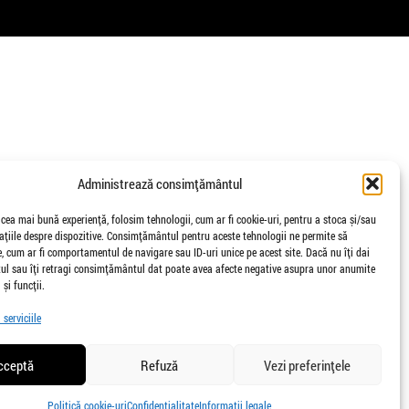
Administrează consimțământul
 cea mai bună experiență, folosim tehnologii, cum ar fi cookie-uri, pentru a stoca și/sau
țiile despre dispozitive. Consimțământul pentru aceste tehnologii ne permite să
 cum ar fi comportamentul de navigare sau ID-uri unice pe acest site. Dacă nu îți dai
l sau îți retragi consimțământul dat poate avea afecte negative asupra unor anumite
 și funcții.
serviciile
cceptă
Refuză
Vezi preferințele
Politică cookie-uri
Confidențialitate
Informații legale