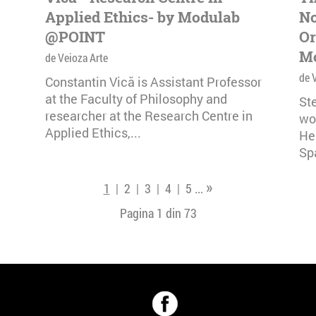
Applied Ethics- by Modulab
No
@POINT
Or
M
de Veioza Arte
de 
Constantin Vică is Assistant Professor
at the Faculty of Philosophy and
Ste
researcher at the Research Centre in
wo
Applied Ethics,...
He
Sp
»
1
|
2
|
3
|
4
|
5
...
Pagina 1 din
73