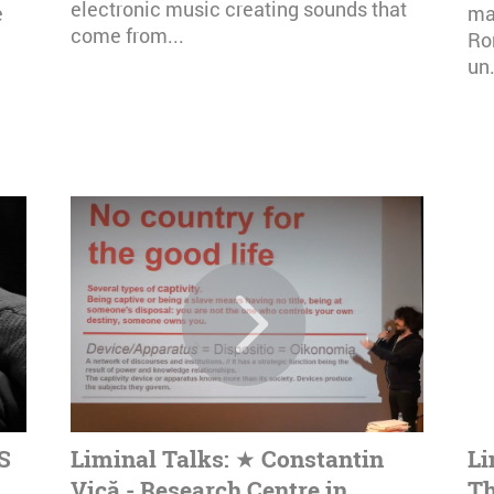
electronic music creating sounds that
e
mai
come from...
Ro
un.
S
Liminal Talks: ★ Constantin
Li
Vică - Research Centre in
Th