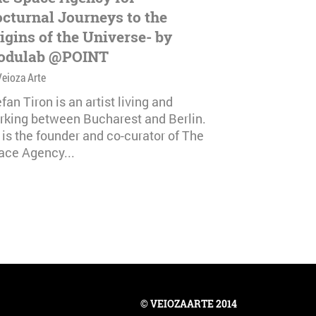
cturnal Journeys to the
igins of the Universe- by
odulab @POINT
Veioza Arte
fan Tiron is an artist living and
rking between Bucharest and Berlin.
 is the founder and co-curator of The
ace Agency...
© VEIOZAARTE 2014