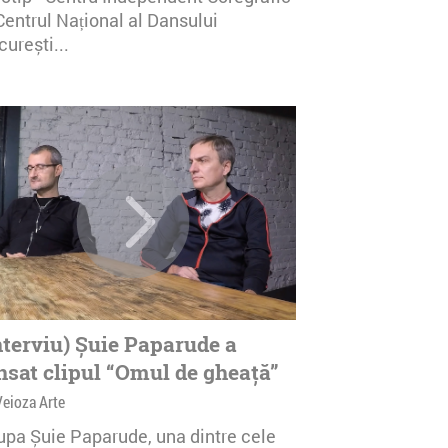
Centrul Național al Dansului
urești...
nterviu) Șuie Paparude a
nsat clipul “Omul de gheață”
Veioza Arte
upa Șuie Paparude, una dintre cele