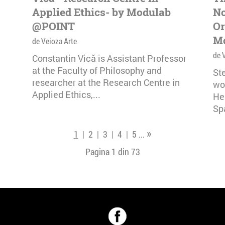
Applied Ethics- by Modulab
No
@POINT
Or
M
de Veioza Arte
de 
Constantin Vică is Assistant Professor
at the Faculty of Philosophy and
Ste
researcher at the Research Centre in
wo
Applied Ethics,...
He
Sp
»
1
|
2
|
3
|
4
|
5
...
Pagina 1 din
73