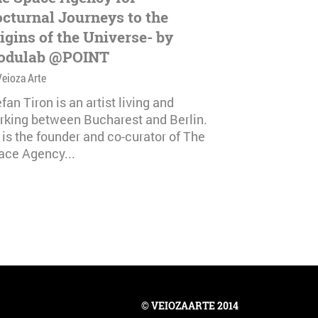
cturnal Journeys to the
igins of the Universe- by
odulab @POINT
Veioza Arte
fan Tiron is an artist living and
rking between Bucharest and Berlin.
 is the founder and co-curator of The
ace Agency...
© VEIOZAARTE 2014