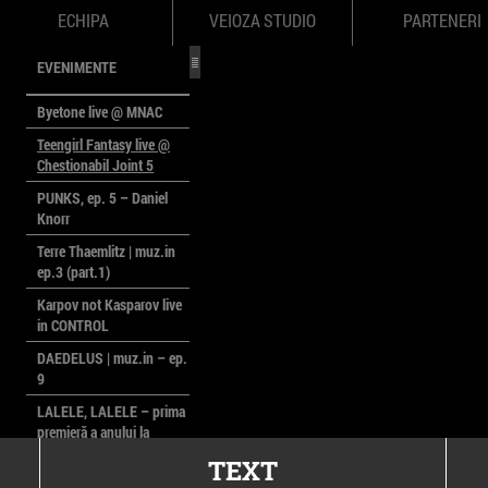
ECHIPA
VEIOZA STUDIO
PARTENERI
EVENIMENTE
Byetone live @ MNAC
Teengirl Fantasy live @
Chestionabil Joint 5
PUNKS, ep. 5 – Daniel
Knorr
Terre Thaemlitz | muz.in
ep.3 (part.1)
Karpov not Kasparov live
in CONTROL
DAEDELUS | muz.in – ep.
9
LALELE, LALELE – prima
premieră a anului la
MACAZ
TEXT
CinePOLSKA – filme