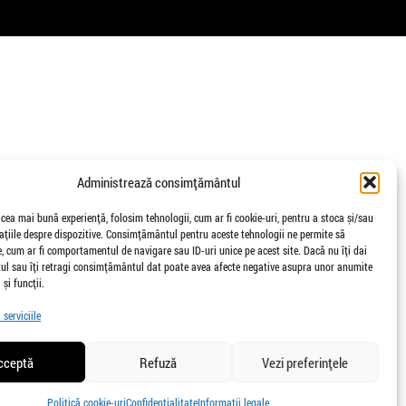
Administrează consimțământul
 cea mai bună experiență, folosim tehnologii, cum ar fi cookie-uri, pentru a stoca și/sau
țiile despre dispozitive. Consimțământul pentru aceste tehnologii ne permite să
 cum ar fi comportamentul de navigare sau ID-uri unice pe acest site. Dacă nu îți dai
l sau îți retragi consimțământul dat poate avea afecte negative asupra unor anumite
 și funcții.
serviciile
cceptă
Refuză
Vezi preferințele
Politică cookie-uri
Confidențialitate
Informații legale