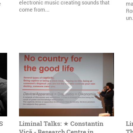
electronic music creating sounds that
e
mai
come from...
Ro
un.
S
Liminal Talks: ★ Constantin
Li
Vică - Research Centre in
Th