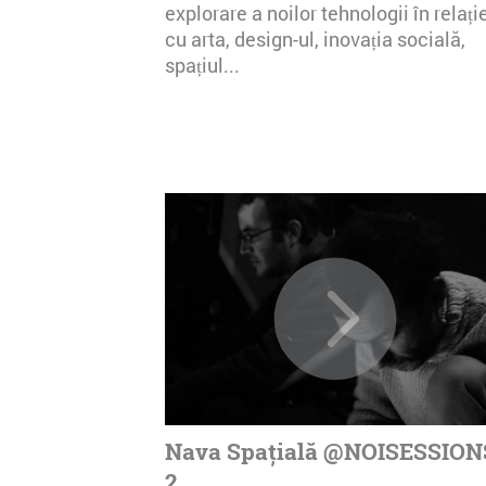
explorare a noilor tehnologii în relați
cu arta, design-ul, inovația socială,
spațiul...
Nava Spațială @NOISESSION
2