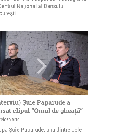
Centrul Național al Dansului
urești...
nterviu) Șuie Paparude a
nsat clipul “Omul de gheață”
Veioza Arte
upa Șuie Paparude, una dintre cele