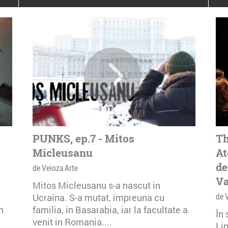
poloneze la București
PEOPLE OF ROMANIA se
lansează la galeria Simeza
All Stars For
Outernational
PUNKS, ep.7 - Mitos
Th
Micleusanu
At
de
de Veioza Arte
Va
Mitos Micleusanu s-a nascut in
de 
Ucraina. S-a mutat, impreuna cu
n
familia, in Basarabia, iar la facultate a
În
venit in Romania....
Li