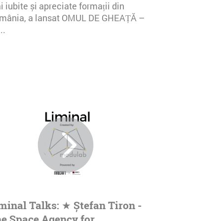
 iubite și apreciate formații din
mânia, a lansat OMUL DE GHEAȚĂ –
..
minal Talks: ★ Ștefan Tiron -
e Space Agency for