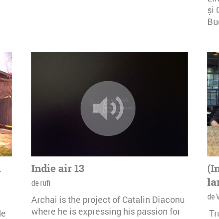
și 
Buc
i
Indie air 13
(I
la
de rufi
de 
Archai is the project of Catalin Diaconu
where he is expressing his passion for
de
Tr