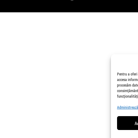
Pentru a oferi
accesa informa
procesăm date,
consimțământu
funcționalități
Administrează 
A