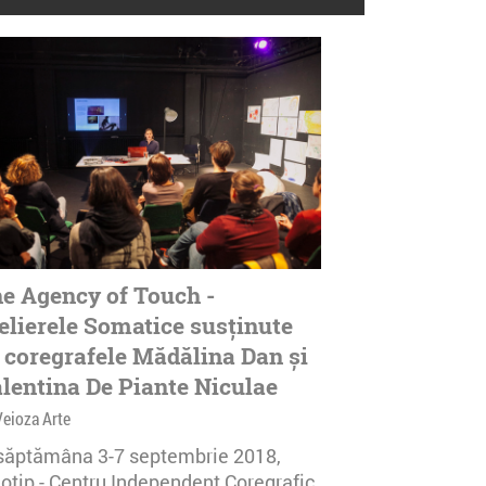
e Agency of Touch -
elierele Somatice susținute
 coregrafele Mădălina Dan și
lentina De Piante Niculae
Veioza Arte
 săptămâna 3-7 septembrie 2018,
notip - Centru Independent Coregrafic