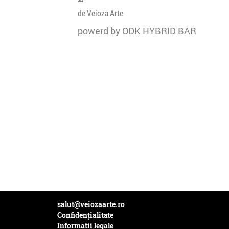
de Veioza Arte
powerd by ODK HYBRID BAR
salut@veiozaarte.ro
Confidențialitate
Informații legale