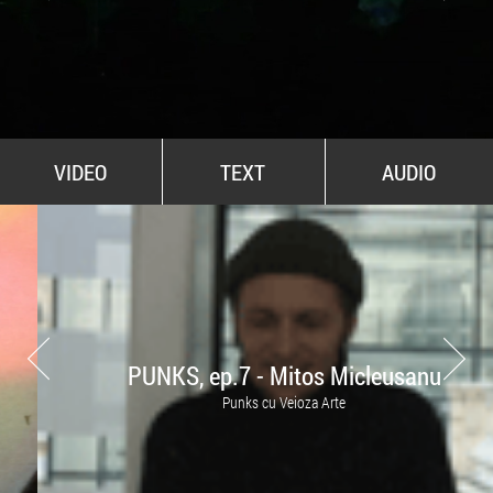
All Stars For Outernational
VIDEO
TEXT
AUDIO
PUNKS, ep.7 - Mitos Micleusanu
Punks cu Veioza Arte