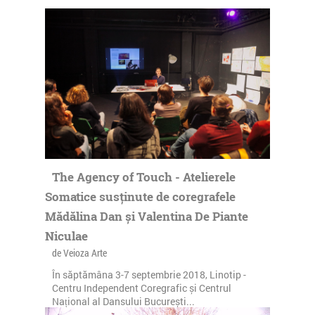
The Agency of Touch - Atelierele
Somatice susținute de coregrafele
Mădălina Dan și Valentina De Piante
Niculae
de Veioza Arte
În săptămâna 3-7 septembrie 2018, Linotip -
Centru Independent Coregrafic și Centrul
Național al Dansului București...