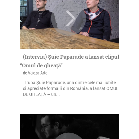
(Interviu) Șuie Paparude a lansat clipul
“Omul de gheață”
de Veioza Arte
Trupa Șuie Paparude, una dintre cele mai iubite
și apreciate formații din România, a lansat OMUL
DE GHEAȚĂ – un...