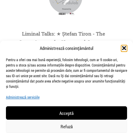
Liminal Talks: ★ Ștefan Tiron - The
Space Agency for Nocturnal Journeys
Administrează consimțământul
to the Origins of the Universe- by
Modulab @POINT
Pentru a oferi cea mai bună experiență, folosim tehnologii, cum ar fi cookie-uri,
pentru a stoca și/sau accesa informațiile despre dispozitive. Consimțământul pentru
de Veioza Arte
aceste tehnologii ne permite să procesăm date, cum ar fi comportamentul de navigare
Stefan Tiron is an artist living and working
sau ID-uri unice pe acest site. Dacă nu îți dai consimțământul sau îți retragi
between Bucharest and Berlin. He is the founder
consimțământul dat poate avea afecte negative asupra unor anumite funcționalități
and co-curator of The Space Agency...
și funcții.
»
1
|
2
|
3
|
4
|
5
...
Administrează serviciile
Pagina 1 din
73
Acceptă
Refuză
salut@veiozaarte.ro