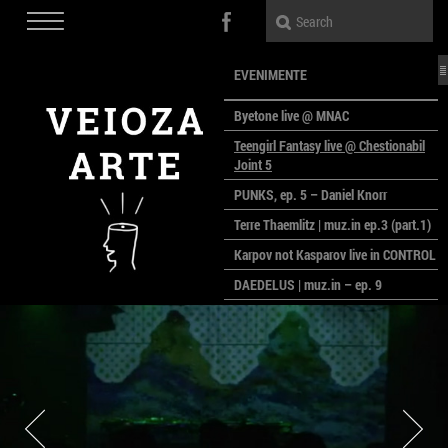
EVENIMENTE
Byetone live @ MNAC
Teengirl Fantasy live @ Chestionabil
Joint 5
PUNKS, ep. 5 – Daniel Knorr
Terre Thaemlitz | muz.in ep.3 (part.1)
Karpov not Kasparov live in CONTROL
DAEDELUS | muz.in – ep. 9
LALELE, LALELE – prima premieră a
anului la MACAZ
CinePOLSKA – filme poloneze la
București
PEOPLE OF ROMANIA se lansează la
galeria Simeza