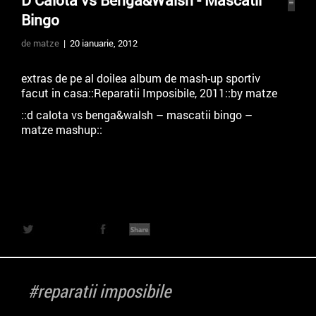
D Calota vs Benga&Walsh - Mascatii
Bingo
de matze
| 20 ianuarie, 2012
extras de pe al doilea album de mash-up sportiv
facut in casa::Reparatii Imposibile, 2011::by matze
::d calota vs benga&walsh – mascatii bingo –
matze mashup::
[audio:https://veiozaarte.ro/wp-
content/uploads/2012/01/d-calota-vs.bengawalsh-
mascatii-bingo-matze-mashup-2010-10-
25_16h04m34.mp3|titles=d calota vs benga&walsh –
mascatii bingo – matze mashup]
#reparatii imposibile