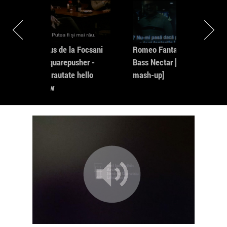
d
Marius de la Focsani
Romeo Fantastik vs
h-
vs Squarepusher -
Bass Nectar [matze
Fara rautate hello
mash-up]
meow