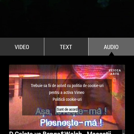
All Stars For Outernational
VIDEO
TEXT
AUDIO
Trebuie sa fii de acord cu politia de cookie-uri
pentru a activa Vimeo
Politică cookie-uri
Sunt de acord