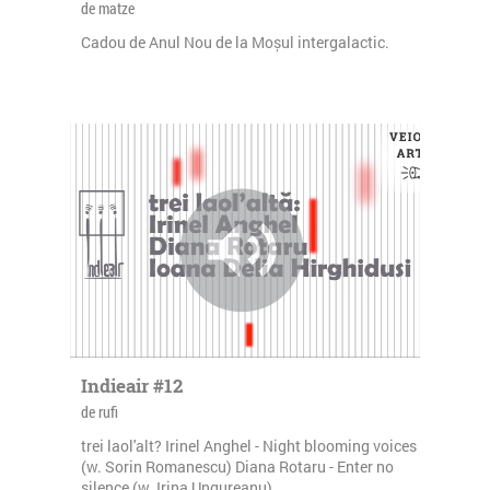
de matze
Cadou de Anul Nou de la Moșul intergalactic.
Indieair #12
de rufi
trei laol'alt? Irinel Anghel - Night blooming voices
(w. Sorin Romanescu) Diana Rotaru - Enter no
silence (w. Irina Ungureanu)...