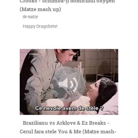
Crooks - Schimbă-ți domiciliul oxygen
(Matze mash up)
de matze
Happy Dragobete!
Brazilianu vs Arklove & Ez Breaks -
Cerul fara stele You & Me (Matze mash-