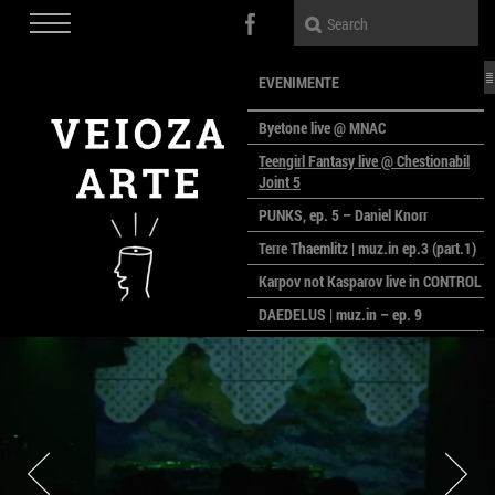
EVENIMENTE
Byetone live @ MNAC
Teengirl Fantasy live @ Chestionabil
Joint 5
PUNKS, ep. 5 – Daniel Knorr
Terre Thaemlitz | muz.in ep.3 (part.1)
Karpov not Kasparov live in CONTROL
DAEDELUS | muz.in – ep. 9
LALELE, LALELE – prima premieră a
anului la MACAZ
CinePOLSKA – filme poloneze la
București
PEOPLE OF ROMANIA se lansează la
galeria Simeza