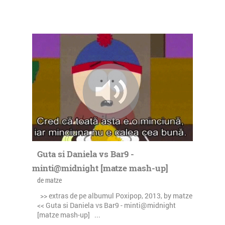
Guta si Daniela vs Bar9 -
minti@midnight [matze mash-up]
de matze
>> extras de pe albumul Poxipop, 2013, by matze
<< Guta si Daniela vs Bar9 - minti@midnight
[matze mash-up] ...