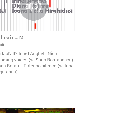
dieair #12
ufi
i laol'alt? Irinel Anghel - Night
ooming voices (w. Sorin Romanescu)
na Rotaru - Enter no silence (w. Irina
gureanu)...