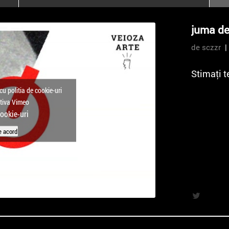
poloneze la București
PEOPLE OF ROMANIA se
juma de
lansează la galeria Simeza
de sczzr
| 
All Stars For
Outernational
Stimaţi t
cu politia de cookie-uri
ctiva Vimeo
cookie-uri
e acord