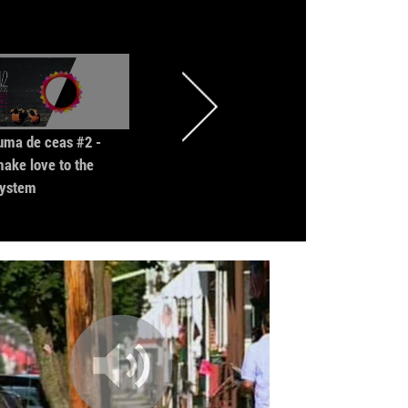
uma de ceas #2 -
juma de ceas #1 -
ake love to the
LEVELS
ystem