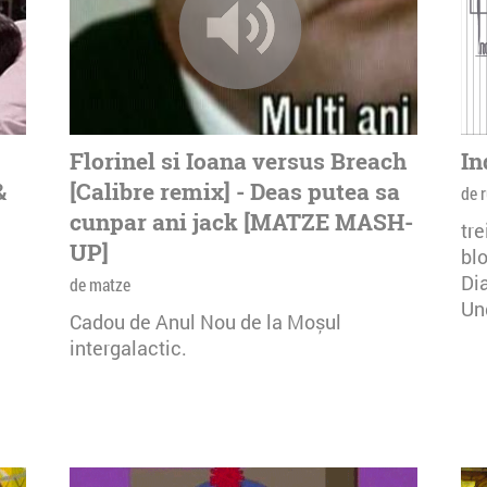
Florinel si Ioana versus Breach
In
&
[Calibre remix] - Deas putea sa
de r
cunpar ani jack [MATZE MASH-
tre
UP]
bl
Dia
de matze
Un
Cadou de Anul Nou de la Moșul
intergalactic.