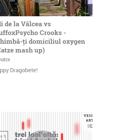
i de la Vâlcea vs
ffoxPsycho Crooks -
himbă-ți domiciliul oxygen
atze mash up)
matze
ppy Dragobete!