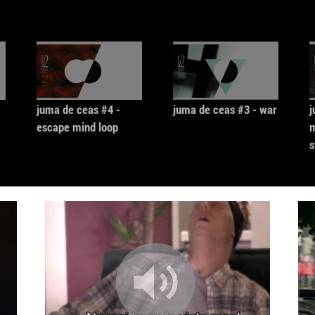
juma de ceas #4 -
juma de ceas #3 - war
j
escape mind loop
m
s