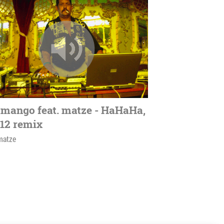
mango feat. matze - HaHaHa,
12 remix
matze