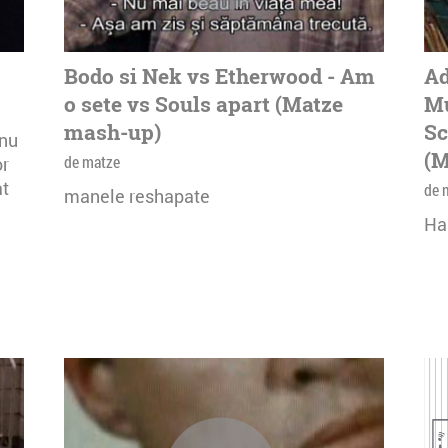
Bodo si Nek vs Etherwood - Am
Ad
o sete vs Souls apart (Matze
Mu
mash-up)
Sc
onu
(M
de matze
or
at
de 
manele reshapate
Ha