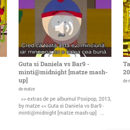
Guta si Daniela vs Bar9 -
Ta
minti@midnight [matze mash-
20
up]
de 
de matze
>> extras de pe albumul Poxipop, 2013,
by matze << Guta si Daniela vs Bar9 -
minti@midnight [matze mash-up] ...