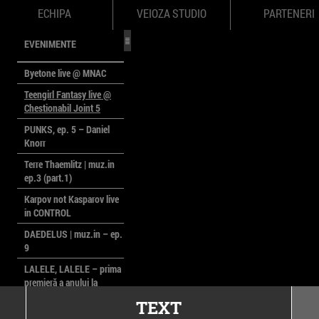
ECHIPA
VEIOZA STUDIO
PARTENERI
EVENIMENTE
Byetone live @ MNAC
Teengirl Fantasy live @
Chestionabil Joint 5
PUNKS, ep. 5 – Daniel
Knorr
Terre Thaemlitz | muz.in
ep.3 (part.1)
Karpov not Kasparov live
in CONTROL
DAEDELUS | muz.in – ep.
9
LALELE, LALELE – prima
premieră a anului la
MACAZ
TEXT
CinePOLSKA – filme